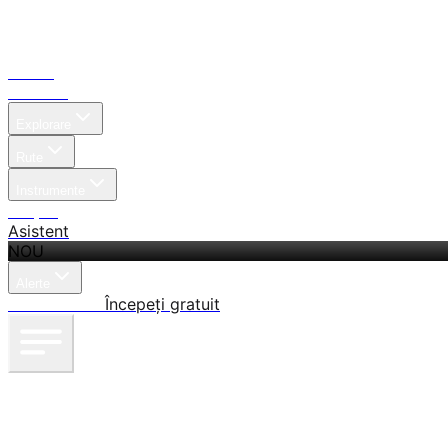
Acasă
Căutare
Explorare
Rute
Instrumente
Prețuri
Asistent
NOU
Alerte
Autentificare
Începeți gratuit