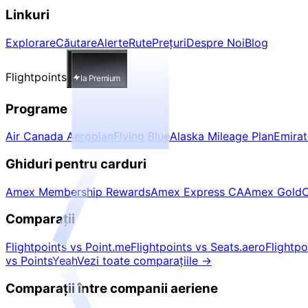
Linkuri
Explorare
Căutare
Alerte
Rute
Prețuri
Despre Noi
Blog
Flightpoints
Ia Premium
Programe
Air Canada Aeroplan
Flying Blue
Alaska Mileage Plan
Emira
Ghiduri pentru carduri
Amex Membership Rewards
Amex Express CA
Amex Gold
C
Comparații
Flightpoints vs Point.me
Flightpoints vs Seats.aero
Flightp
vs PointsYeah
Vezi toate comparațiile
→
Comparații între companii aeriene