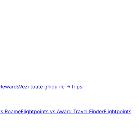
 Rewards
Vezi toate ghidurile
→
Trips
 vs Roame
Flightpoints vs Award Travel Finder
Flightpoints