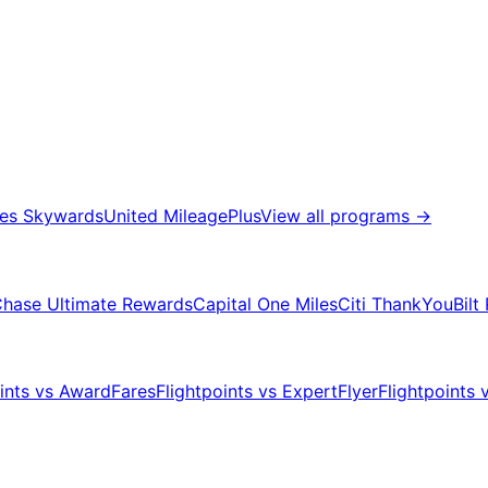
tes Skywards
United MileagePlus
View all programs
→
hase Ultimate Rewards
Capital One Miles
Citi ThankYou
Bilt
oints vs AwardFares
Flightpoints vs ExpertFlyer
Flightpoints