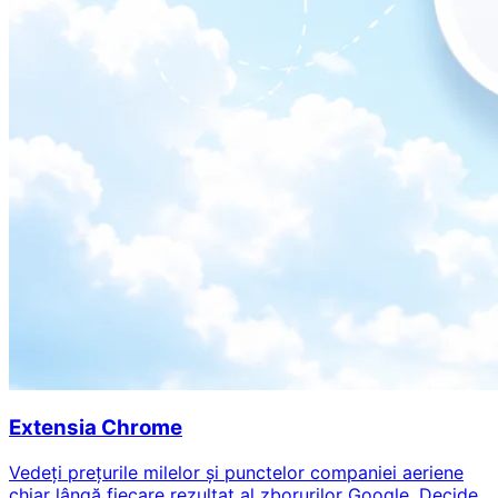
Extensia Chrome
Vedeți prețurile milelor și punctelor companiei aeriene
chiar lângă fiecare rezultat al zborurilor Google. Decide