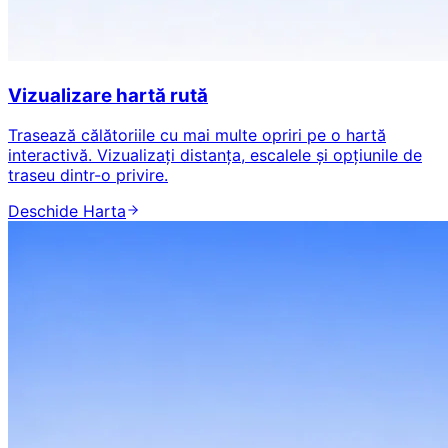
Vizualizare hartă rută
Trasează călătoriile cu mai multe opriri pe o hartă
interactivă. Vizualizați distanța, escalele și opțiunile de
traseu dintr-o privire.
Deschide Harta