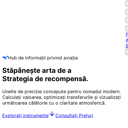
P
A
Hub de informații privind aviația
Stăpânește arta de a
Strategia de recompensă.
Unelte de precizie concepute pentru nomadul modern.
Calculați valoarea, optimizați transferurile și vizualizați
următoarea călătorie cu o claritate atmosferică.
Explorați instrumente
Consultați Prețuri