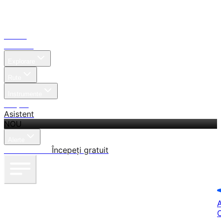
Acasă
Căutare
Explorare
Rute
Instrumente
Prețuri
Asistent
NOU
Alerte
Autentificare
Începeți gratuit