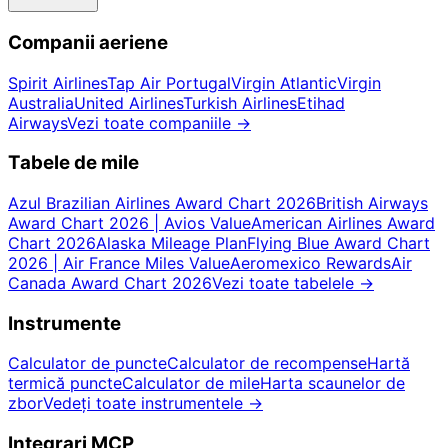
Companii aeriene
Spirit Airlines
Tap Air Portugal
Virgin Atlantic
Virgin
Australia
United Airlines
Turkish Airlines
Etihad
Airways
Vezi toate companiile
→
Tabele de mile
Azul Brazilian Airlines Award Chart 2026
British Airways
Award Chart 2026 | Avios Value
American Airlines Award
Chart 2026
Alaska Mileage Plan
Flying Blue Award Chart
2026 | Air France Miles Value
Aeromexico Rewards
Air
Canada Award Chart 2026
Vezi toate tabelele
→
Instrumente
Calculator de puncte
Calculator de recompense
Hartă
termică puncte
Calculator de mile
Harta scaunelor de
zbor
Vedeți toate instrumentele
→
Integrari MCP