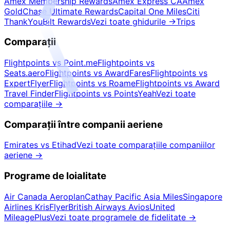
Amex Membership Rewards
Amex Express CA
Amex
Gold
Chase Ultimate Rewards
Capital One Miles
Citi
ThankYou
Bilt Rewards
Vezi toate ghidurile
→
Trips
Comparații
Flightpoints vs Point.me
Flightpoints vs
Seats.aero
Flightpoints vs AwardFares
Flightpoints vs
ExpertFlyer
Flightpoints vs Roame
Flightpoints vs Award
Travel Finder
Flightpoints vs PointsYeah
Vezi toate
comparațiile
→
Comparații între companii aeriene
Emirates vs Etihad
Vezi toate comparațiile companiilor
aeriene
→
Programe de loialitate
Air Canada Aeroplan
Cathay Pacific Asia Miles
Singapore
Airlines KrisFlyer
British Airways Avios
United
MileagePlus
Vezi toate programele de fidelitate
→