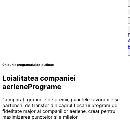
P
A
Ghidurile programului de loialitate
Loialitatea companiei
aeriene
Programe
Comparați graficele de premii, punctele favorabile și
partenerii de transfer din cadrul fiecărui program de
fidelitate major al companiilor aeriene, creat pentru
maximizarea punctelor și a milelor.