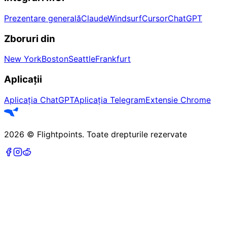
Prezentare generală
Claude
Windsurf
Cursor
ChatGPT
Zboruri din
New York
Boston
Seattle
Frankfurt
Aplicații
Aplicația ChatGPT
Aplicația Telegram
Extensie Chrome
2026
©
Flightpoints
.
Toate drepturile rezervate