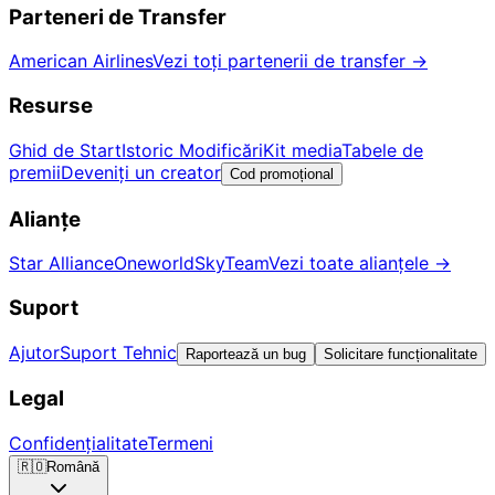
Parteneri de Transfer
American Airlines
Vezi toți partenerii de transfer
→
Resurse
Ghid de Start
Istoric Modificări
Kit media
Tabele de
premii
Deveniți un creator
Cod promoțional
Alianțe
Star Alliance
Oneworld
SkyTeam
Vezi toate alianțele
→
Suport
Ajutor
Suport Tehnic
Raportează un bug
Solicitare funcționalitate
Legal
Confidențialitate
Termeni
🇷🇴
Română