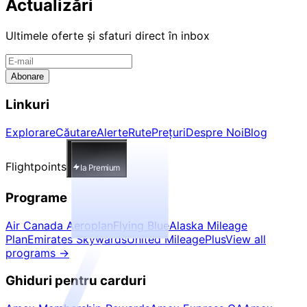
Actualizări
Ultimele oferte și sfaturi direct în inbox
Abonare
Linkuri
Explorare
Căutare
Alerte
Rute
Prețuri
Despre Noi
Blog
Flightpoints
Ia Premium
Programe
Air Canada Aeroplan
Flying Blue
Alaska Mileage
Plan
Emirates Skywards
United MileagePlus
View all
programs
→
Ghiduri pentru carduri