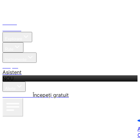
Acasă
Căutare
Explorare
Rute
Instrumente
Prețuri
Asistent
NOU
Alerte
Autentificare
Începeți gratuit