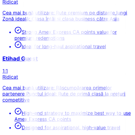
Ridicat
Cea mai bună utilizare: Rute premium pe distanțe lungi
Zonă ideală: Clasa întâi și clasa business către Asia
Strong Amex Express CA points value for
premium redemptions
Ideal for long-haul aspirational travel
Etihad Guest
1:1
Ridicat
Cea mai bună utilizare: Răscumpărarea primelor
partenere Punctul ideal: Rute de primă clasă la prețuri
competitive
High-end strategy to maximize best way to use
Amex Express CA points
Designed for aspirational, high-value travel