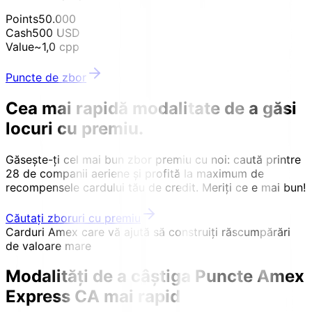
Points
50.000
Cash
500 USD
Value
~1,0 cpp
Puncte de zbor
Cea mai rapidă modalitate de a găsi
locuri cu premiu.
Găsește-ți cel mai bun zbor premiu cu noi: caută printre
28 de companii aeriene și profită la maximum de
recompensele cardului tău de credit. Meriți ce e mai bun!
Căutați zboruri cu premiu
Carduri Amex care vă ajută să construiți răscumpărări
de valoare mare
Modalități de a câștiga
Puncte Amex
Express CA mai rapid