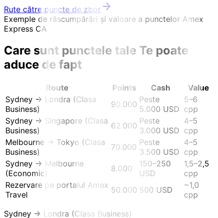
Rute către puncte de zbor
Exemple de răscumpărări și valoare a punctelor Amex
Express CA
Care sunt punctele tale
Te poate
aduce de fapt
Route
Points
Cash
Value
Sydney → Londra (Clasa
Peste
5–6
90.000
Business)
5.000 USD
cpp
Sydney → Singapore (Clasa
Peste
4–5
62.000
Business)
3.000 USD
cpp
Melbourne → Tokyo (Clasa
Peste
4–5
70.000
Business)
3.500 USD
cpp
Sydney → Melbourne
150–250
1,5–2,5
8.000
(Economic)
USD
cpp
Rezervare pe portalul Amex
~1,0
50.000
500 USD
Travel
cpp
Sydney → Londra (Clasa Business)