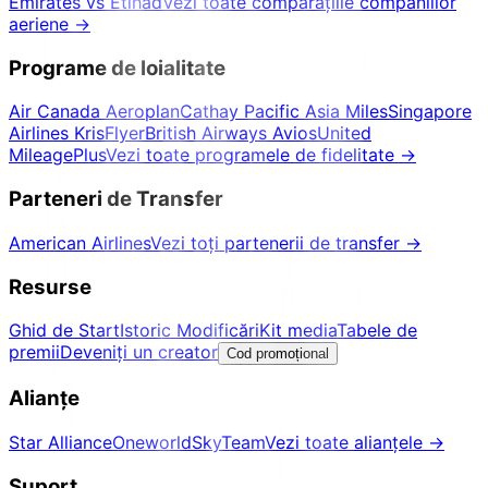
Emirates vs Etihad
Vezi toate comparațiile companiilor
aeriene
→
Programe de loialitate
Air Canada Aeroplan
Cathay Pacific Asia Miles
Singapore
Airlines KrisFlyer
British Airways Avios
United
MileagePlus
Vezi toate programele de fidelitate
→
Parteneri de Transfer
American Airlines
Vezi toți partenerii de transfer
→
Resurse
Ghid de Start
Istoric Modificări
Kit media
Tabele de
premii
Deveniți un creator
Cod promoțional
Alianțe
Star Alliance
Oneworld
SkyTeam
Vezi toate alianțele
→
Suport