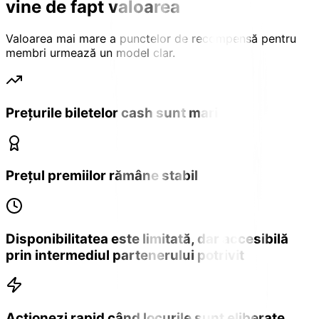
vine de fapt valoarea
Valoarea mai mare a punctelor de recompensă pentru
membri urmează un model clar.
Prețurile biletelor cash sunt mari
Prețul premiilor rămâne stabil
Disponibilitatea este limitată, dar accesibilă
prin intermediul partenerului potrivit
Acționezi rapid când locurile sunt eliberate