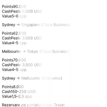
Points
90.000
Cash
Peste 5.000 USD
Value
5–6 cpp
Sydney → Singapore (Clasa Business)
Points
62.000
Cash
Peste 3.000 USD
Value
4–5 cpp
Melbourne → Tokyo (Clasa Business)
Points
70.000
Cash
Peste 3.500 USD
Value
4–5 cpp
Sydney → Melbourne (Economic)
Points
8.000
Cash
150–250 USD
Value
1,5–2,5 cpp
Rezervare pe portalul Amex Travel