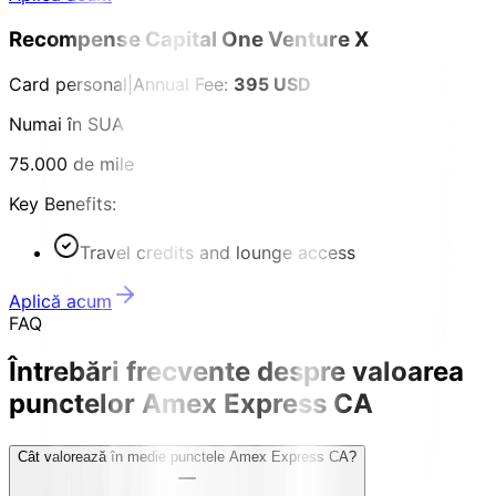
Recompense Capital One Venture X
Card personal
|
Annual Fee:
395 USD
Numai în SUA
75.000 de mile
Key Benefits:
Travel credits and lounge access
Aplică acum
FAQ
Întrebări frecvente despre valoarea
punctelor Amex Express CA
Cât valorează în medie punctele Amex Express CA?