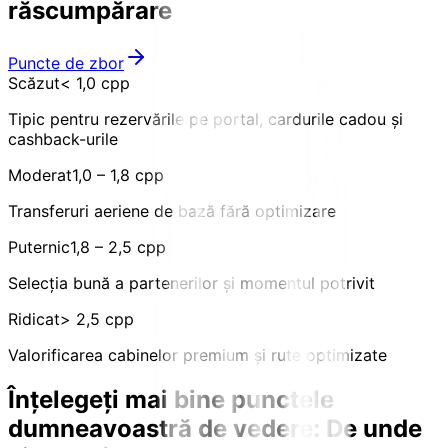
răscumpărare
Puncte de zbor
Scăzut
< 1,0 cpp
Tipic pentru rezervările pe portal, cardurile cadou și
cashback-urile
Moderat
1,0 – 1,8 cpp
Transferuri aeriene de bază fără optimizare
Puternic
1,8 – 2,5 cpp
Selecția bună a partenerilor și momentul potrivit
Ridicat
> 2,5 cpp
Valorificarea cabinelor premium și rute optimizate
Înțelegeți mai bine punctele
dumneavoastră de vedere:
De unde