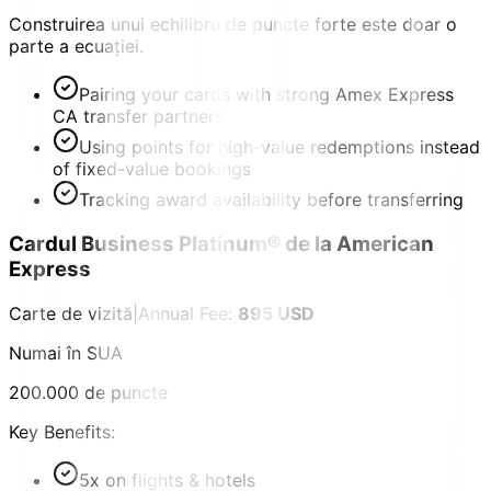
Construirea unui echilibru de puncte forte este doar o
parte a ecuației.
Pairing your cards with strong Amex Express
CA transfer partners
Using points for high-value redemptions instead
of fixed-value bookings
Tracking award availability before transferring
Cardul Business Platinum® de la American
Express
Carte de vizită
|
Annual Fee:
895 USD
Numai în SUA
200.000 de puncte
Key Benefits:
5x on flights & hotels