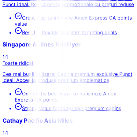
Punct ideal: Recompense promoționale cu prețuri reduse
Great way to improve Amex Express CA points
value
Best for flexible travelers targeting deals
Singapore Airlines KrisFlyer
1:1
Foarte ridicat
Cea mai bună utilizare: Cabine premium exclusive Punct
ideal: Acces la produse premium emblematice
One of the best ways to maximize Amex
Express CA points
Strong value for long-haul premium cabins
Cathay Pacific Asia Miles
1:1