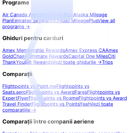
Programe
Air Canada Aeroplan
Flying Blue
Alaska Mileage
Plan
Emirates Skywards
United MileagePlus
View all
programs
→
Ghiduri pentru carduri
Amex Membership Rewards
Amex Express CA
Amex
Gold
Chase Ultimate Rewards
Capital One Miles
Citi
ThankYou
Bilt Rewards
Vezi toate ghidurile
→
Trips
Comparații
Flightpoints vs Point.me
Flightpoints vs
Seats.aero
Flightpoints vs AwardFares
Flightpoints vs
ExpertFlyer
Flightpoints vs Roame
Flightpoints vs Award
Travel Finder
Flightpoints vs PointsYeah
Vezi toate
comparațiile
→
Comparații între companii aeriene