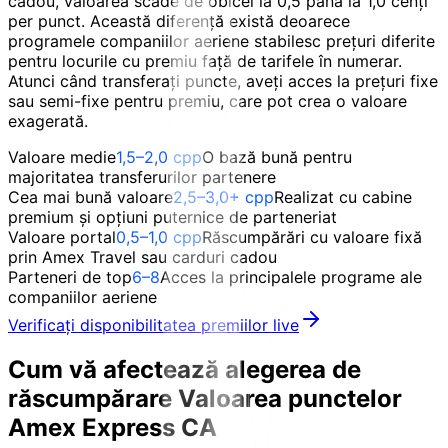
cadou, valoarea scade de obicei la 0,5 până la 1,0 cenți
per punct. Această diferență există deoarece
programele companiilor aeriene stabilesc prețuri diferite
pentru locurile cu premiu față de tarifele în numerar.
Atunci când transferați puncte, aveți acces la prețuri fixe
sau semi-fixe pentru premiu, care pot crea o valoare
exagerată.
Valoare medie
1,5–2,0 cpp
O bază bună pentru
majoritatea transferurilor partenere
Cea mai bună valoare
2,5–3,0+ cpp
Realizat cu cabine
premium și opțiuni puternice de parteneriat
Valoare portal
0,5–1,0 cpp
Răscumpărări cu valoare fixă
prin Amex Travel sau carduri cadou
Parteneri de top
6–8
Acces la principalele programe ale
companiilor aeriene
Verificați disponibilitatea premiilor live
Cum vă afectează alegerea de
răscumpărare
Valoarea punctelor
Amex Express CA