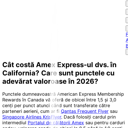
P
A
Cât costă Amex Express-ul dvs. în
California?
Care sunt punctele cu
adevărat valoroase în 2026?
Punctele dumneavoastră American Express Membership
Rewards în Canada vă oferă de obicei între 1,5 și 3,0
cenți per punct atunci când sunt transferate către
parteneri aerieni, cum ar fi
Qantas Frequent Flyer
sau
Singapore Airlines KrisFlyer
. Dacă folosiți cardul prin
intermediul
Portalul de călătorii Amex
sau pentru carduri