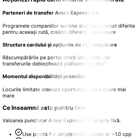
Parteneri de transfer Amex Express CA
Programele companiilor aeriene stabilesc prețuri diferite
pentru aceeași rută, creând diferențe de valoare
Structura cardului și opțiunile de răscumpărare
Răscumpărările pe portal oferă simplitate, dar
transferurile deblochează plafoane mai mari
Momentul disponibilității premiilor
Locurile limitate creează oportunități de valoare mai
mare
Ce înseamnă asta pentru tine
Valoarea punctelor Amex Express CA nu este fixă.
Use points for simple redemptions at ~1.0 cpp