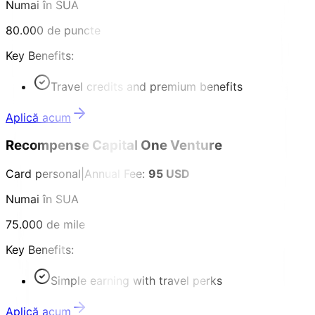
Numai în SUA
80.000 de puncte
Key Benefits:
Travel credits and premium benefits
Aplică acum
Recompense Capital One Venture
Card personal
|
Annual Fee:
95 USD
Numai în SUA
75.000 de mile
Key Benefits:
Simple earning with travel perks
Aplică acum