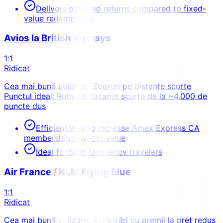
Delivers outsized returns compared to fixed-
value redemptions
Avios la British Airways
1:1
Ridicat
Cea mai bună utilizare: Zboruri pe distanțe scurte
Punctul ideal: Rute pe distanțe scurte de la ~4.000 de
puncte dus
Efficient way to increase Amex Express CA
membership rewards value
Ideal for high-frequency travelers
Air France / KLM Flying Blue
1:1
Ridicat
Cea mai bună utilizare: Rezervări cu premii la preț redus