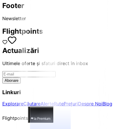
Footer
Newsletter
Flightpoints
Actualizări
Ultimele oferte și sfaturi direct în inbox
Abonare
Linkuri
Explorare
Căutare
Alerte
Rute
Prețuri
Despre Noi
Blog
Flightpoints
Ia Premium