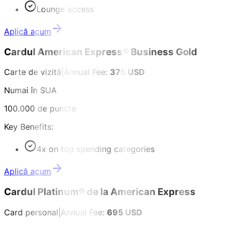
Lounge access
Aplică acum
Cardul American Express® Business Gold
Carte de vizită
|
Annual Fee:
375 USD
Numai în SUA
100.000 de puncte
Key Benefits:
4x on top spending categories
Aplică acum
Cardul Platinum® de la American Express
Card personal
|
Annual Fee:
695 USD