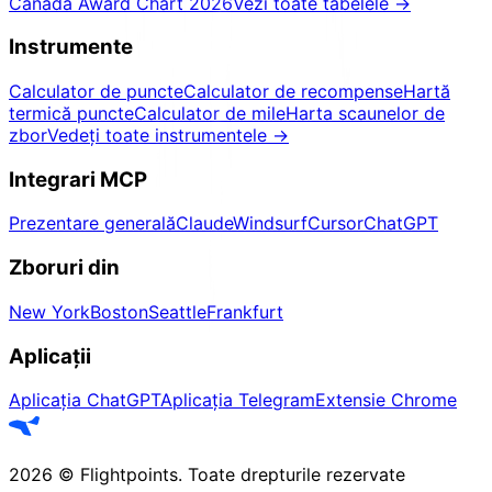
Canada Award Chart 2026
Vezi toate tabelele
→
Instrumente
Calculator de puncte
Calculator de recompense
Hartă
termică puncte
Calculator de mile
Harta scaunelor de
zbor
Vedeți toate instrumentele
→
Integrari MCP
Prezentare generală
Claude
Windsurf
Cursor
ChatGPT
Zboruri din
New York
Boston
Seattle
Frankfurt
Aplicații
Aplicația ChatGPT
Aplicația Telegram
Extensie Chrome
2026
©
Flightpoints
.
Toate drepturile rezervate