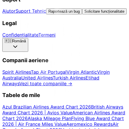
Ajutor
Suport Tehnic
Raportează un bug
Solicitare funcționalitate
Legal
Confidențialitate
Termeni
🇷🇴
Română
Companii aeriene
Spirit Airlines
Tap Air Portugal
Virgin Atlantic
Virgin
Australia
United Airlines
Turkish Airlines
Etihad
Airways
Vezi toate companiile
→
Tabele de mile
Azul Brazilian Airlines Award Chart 2026
British Airways
Award Chart 2026 | Avios Value
American Airlines Award
Chart 2026
Alaska Mileage Plan
Flying Blue Award Chart
2026 | Air France Miles Value
Aeromexico Rewards
Air