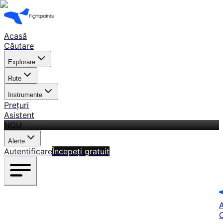
Acasă
Căutare
Explorare
Rute
Instrumente
Prețuri
Asistent
NOU
Alerte
Autentificare
Începeți gratuit