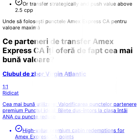
Or transfer strategically and push value above
2.5 cpp
Unde să folosești punctele Amex Express CA pentru
valoare maximă
Ce parteneri de transfer Amex
Express CA
Îți oferă de fapt cea mai
bună valoare?
Clubul de zbor Virgin Atlantic
1:1
Ridicat
Cea mai bună utilizare: Valorificarea punctelor partenere
premium Punctul ideal: Bilete dus-întors la clasa întâi
ANA cu puncte reduse
High-value premium cabin redemptions for
Amex Express CA points