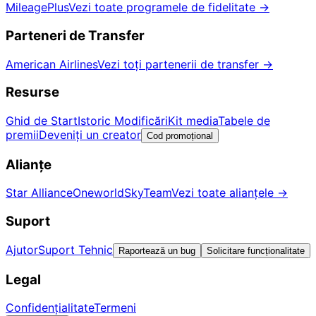
MileagePlus
Vezi toate programele de fidelitate
→
Parteneri de Transfer
American Airlines
Vezi toți partenerii de transfer
→
Resurse
Ghid de Start
Istoric Modificări
Kit media
Tabele de
premii
Deveniți un creator
Cod promoțional
Alianțe
Star Alliance
Oneworld
SkyTeam
Vezi toate alianțele
→
Suport
Ajutor
Suport Tehnic
Raportează un bug
Solicitare funcționalitate
Legal
Confidențialitate
Termeni