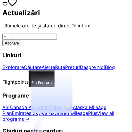
Actualizări
Ultimele oferte și sfaturi direct în inbox
Abonare
Linkuri
Explorare
Căutare
Alerte
Rute
Prețuri
Despre Noi
Blog
Flightpoints
Ia Premium
Programe
Air Canada Aeroplan
Flying Blue
Alaska Mileage
Plan
Emirates Skywards
United MileagePlus
View all
programs
→
Ghiduri pentru carduri