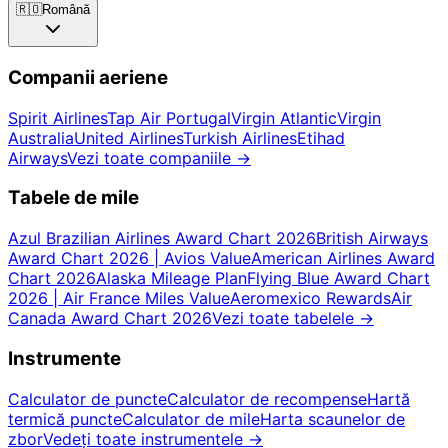
🇷🇴
Română
Companii aeriene
Spirit Airlines
Tap Air Portugal
Virgin Atlantic
Virgin
Australia
United Airlines
Turkish Airlines
Etihad
Airways
Vezi toate companiile
→
Tabele de mile
Azul Brazilian Airlines Award Chart 2026
British Airways
Award Chart 2026 | Avios Value
American Airlines Award
Chart 2026
Alaska Mileage Plan
Flying Blue Award Chart
2026 | Air France Miles Value
Aeromexico Rewards
Air
Canada Award Chart 2026
Vezi toate tabelele
→
Instrumente
Calculator de puncte
Calculator de recompense
Hartă
termică puncte
Calculator de mile
Harta scaunelor de
zbor
Vedeți toate instrumentele
→