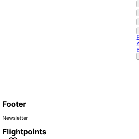
P
A
Footer
Newsletter
Flightpoints