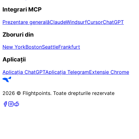
Integrari MCP
Prezentare generală
Claude
Windsurf
Cursor
ChatGPT
Zboruri din
New York
Boston
Seattle
Frankfurt
Aplicații
Aplicația ChatGPT
Aplicația Telegram
Extensie Chrome
2026
©
Flightpoints
.
Toate drepturile rezervate