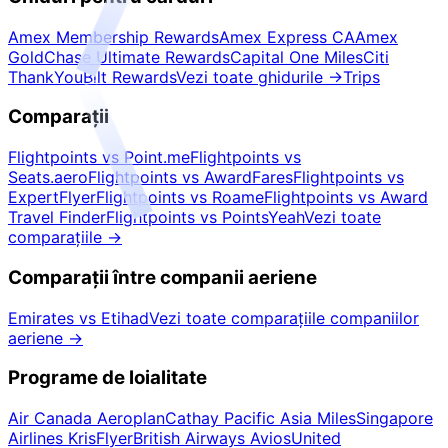
Amex Membership Rewards
Amex Express CA
Amex
Gold
Chase Ultimate Rewards
Capital One Miles
Citi
ThankYou
Bilt Rewards
Vezi toate ghidurile
→
Trips
Comparații
Flightpoints vs Point.me
Flightpoints vs
Seats.aero
Flightpoints vs AwardFares
Flightpoints vs
ExpertFlyer
Flightpoints vs Roame
Flightpoints vs Award
Travel Finder
Flightpoints vs PointsYeah
Vezi toate
comparațiile
→
Comparații între companii aeriene
Emirates vs Etihad
Vezi toate comparațiile companiilor
aeriene
→
Programe de loialitate
Air Canada Aeroplan
Cathay Pacific Asia Miles
Singapore
Airlines KrisFlyer
British Airways Avios
United