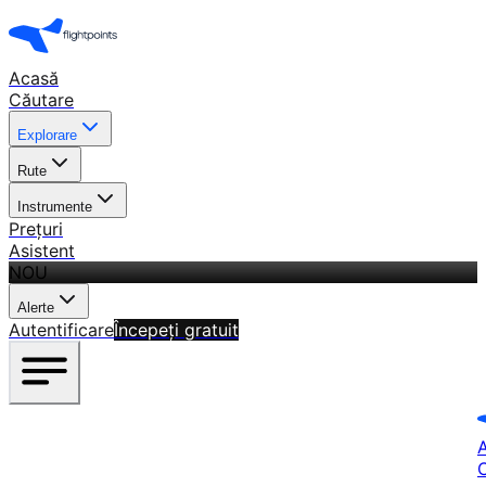
Acasă
Căutare
Explorare
Rute
Instrumente
Prețuri
Asistent
NOU
Alerte
Autentificare
Începeți gratuit