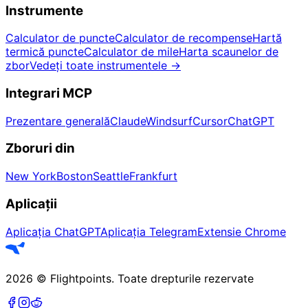
Instrumente
Calculator de puncte
Calculator de recompense
Hartă
termică puncte
Calculator de mile
Harta scaunelor de
zbor
Vedeți toate instrumentele
→
Integrari MCP
Prezentare generală
Claude
Windsurf
Cursor
ChatGPT
Zboruri din
New York
Boston
Seattle
Frankfurt
Aplicații
Aplicația ChatGPT
Aplicația Telegram
Extensie Chrome
2026
©
Flightpoints
.
Toate drepturile rezervate