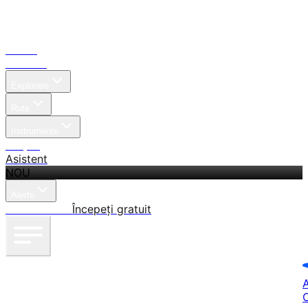
Acasă
Căutare
Explorare
Rute
Instrumente
Prețuri
Asistent
NOU
Alerte
Autentificare
Începeți gratuit