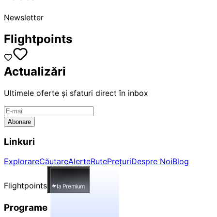
Newsletter
Flightpoints
Actualizări
Ultimele oferte și sfaturi direct în inbox
Abonare
Linkuri
Explorare
Căutare
Alerte
Rute
Prețuri
Despre Noi
Blog
Flightpoints
Ia Premium
Programe