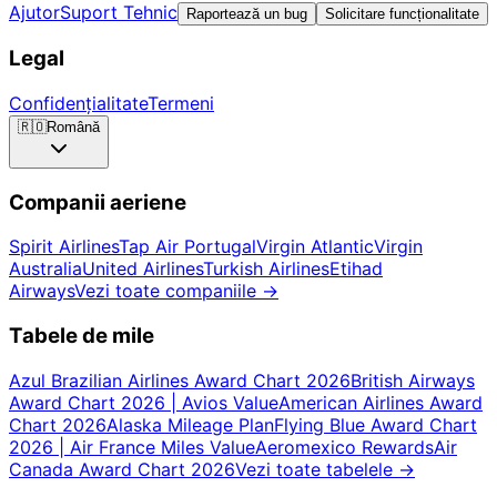
Ajutor
Suport Tehnic
Raportează un bug
Solicitare funcționalitate
Legal
Confidențialitate
Termeni
🇷🇴
Română
Companii aeriene
Spirit Airlines
Tap Air Portugal
Virgin Atlantic
Virgin
Australia
United Airlines
Turkish Airlines
Etihad
Airways
Vezi toate companiile
→
Tabele de mile
Azul Brazilian Airlines Award Chart 2026
British Airways
Award Chart 2026 | Avios Value
American Airlines Award
Chart 2026
Alaska Mileage Plan
Flying Blue Award Chart
2026 | Air France Miles Value
Aeromexico Rewards
Air
Canada Award Chart 2026
Vezi toate tabelele
→