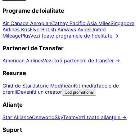
Programe de loialitate
Air Canada Aeroplan
Cathay Pacific Asia Miles
Singapore
Airlines KrisFlyer
British Airways Avios
United
MileagePlus
Vezi toate programele de fidelitate
→
Parteneri de Transfer
American Airlines
Vezi toți partenerii de transfer
→
Resurse
Ghid de Start
Istoric Modificări
Kit media
Tabele de
premii
Deveniți un creator
Cod promoțional
Alianțe
Star Alliance
Oneworld
SkyTeam
Vezi toate alianțele
→
Suport