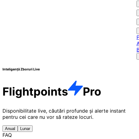
P
A
Inteligență Zboruri Live
Flightpoints
Pro
Disponibilitate live, căutări profunde și alerte instant
pentru cei care nu vor să rateze locuri.
Anual
Lunar
FAQ