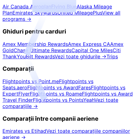
Air Canada Aeroplan
Flying Blue
Alaska Mileage
Plan
Emirates Skywards
United MileagePlus
View all
programs
→
Ghiduri pentru carduri
Amex Membership Rewards
Amex Express CA
Amex
Gold
Chase Ultimate Rewards
Capital One Miles
Citi
ThankYou
Bilt Rewards
Vezi toate ghidurile
→
Trips
Comparații
Flightpoints vs Point.me
Flightpoints vs
Seats.aero
Flightpoints vs AwardFares
Flightpoints vs
ExpertFlyer
Flightpoints vs Roame
Flightpoints vs Award
Travel Finder
Flightpoints vs PointsYeah
Vezi toate
comparațiile
→
Comparații între companii aeriene
Emirates vs Etihad
Vezi toate comparațiile companiilor
aeriene
→