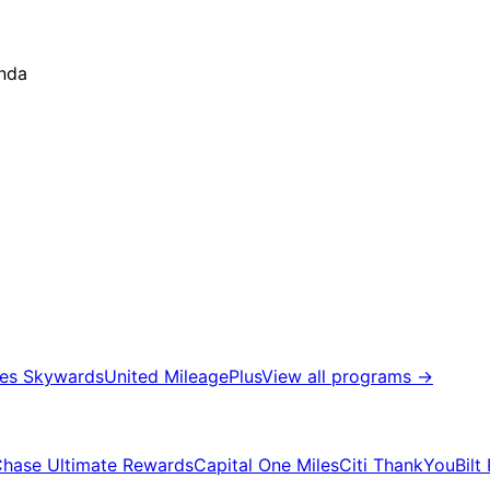
anda
tes Skywards
United MileagePlus
View all programs
→
hase Ultimate Rewards
Capital One Miles
Citi ThankYou
Bilt