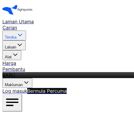
Laman Utama
Carian
Teroka
Laluan
Alat
Harga
Pembantu
BARU
Makluman
Log masuk
Bermula Percuma