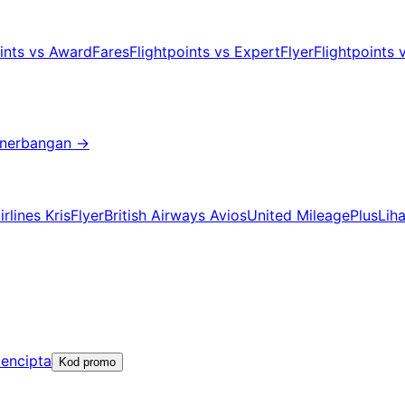
oints vs AwardFares
Flightpoints vs ExpertFlyer
Flightpoints
enerbangan
→
rlines KrisFlyer
British Airways Avios
United MileagePlus
Lih
pencipta
Kod promo