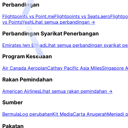
Perbandingan
Flightpoints vs Point.me
Flightpoints vs Seats.aero
Flightp
vs PointsYeah
Lihat semua perbandingan
→
Perbandingan Syarikat Penerbangan
Emirates lwn Etihad
Lihat semua perbandingan syarikat p
Program Kesetiaan
Air Canada Aeroplan
Cathay Pacific Asia Miles
Singapore Ai
Rakan Pemindahan
American Airlines
Lihat semua rakan pemindahan
→
Sumber
Bermula
Log perubahan
Kit Media
Carta Anugerah
Menjadi 
Pakatan