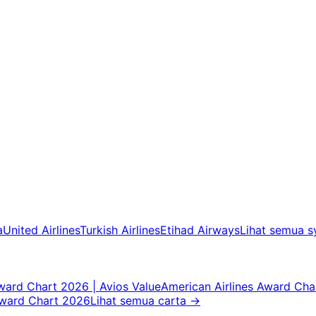
a
United Airlines
Turkish Airlines
Etihad Airways
Lihat semua s
Award Chart 2026 | Avios Value
American Airlines Award Cha
Award Chart 2026
Lihat semua carta
→