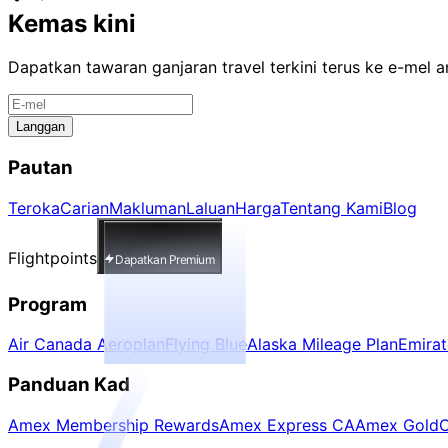
Kemas kini
Dapatkan tawaran ganjaran travel terkini terus ke e-mel 
Langgan
Pautan
Teroka
Carian
Makluman
Laluan
Harga
Tentang Kami
Blog
Flightpoints
Dapatkan Premium
Program
Air Canada Aeroplan
Flying Blue
Alaska Mileage Plan
Emira
Panduan Kad
Amex Membership Rewards
Amex Express CA
Amex Gold
C