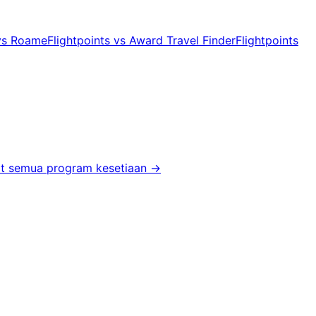
 vs Roame
Flightpoints vs Award Travel Finder
Flightpoints
at semua program kesetiaan
→