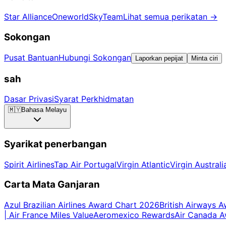
Star Alliance
Oneworld
SkyTeam
Lihat semua perikatan
→
Sokongan
Pusat Bantuan
Hubungi Sokongan
Laporkan pepijat
Minta ciri
sah
Dasar Privasi
Syarat Perkhidmatan
🇲🇾
Bahasa Melayu
Syarikat penerbangan
Spirit Airlines
Tap Air Portugal
Virgin Atlantic
Virgin Australi
Carta Mata Ganjaran
Azul Brazilian Airlines Award Chart 2026
British Airways 
| Air France Miles Value
Aeromexico Rewards
Air Canada 