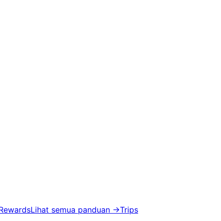
 Rewards
Lihat semua panduan
→
Trips