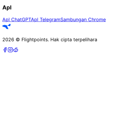
Apl
Apl ChatGPT
Apl Telegram
Sambungan Chrome
2026
©
Flightpoints
.
Hak cipta terpelihara