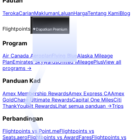
Pautan
Teroka
Carian
Makluman
Laluan
Harga
Tentang Kami
Blog
Flightpoints
Dapatkan Premium
Program
Air Canada Aeroplan
Flying Blue
Alaska Mileage
Plan
Emirates Skywards
United MileagePlus
View all
programs
→
Panduan Kad
Amex Membership Rewards
Amex Express CA
Amex
Gold
Chase Ultimate Rewards
Capital One Miles
Citi
ThankYou
Bilt Rewards
Lihat semua panduan
→
Trips
Perbandingan
Flightpoints vs Point.me
Flightpoints vs
Seats.aero
Flightpoints vs AwardFares
Flightpoints vs