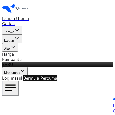
Laman Utama
Carian
Teroka
Laluan
Alat
Harga
Pembantu
BARU
Makluman
Log masuk
Bermula Percuma