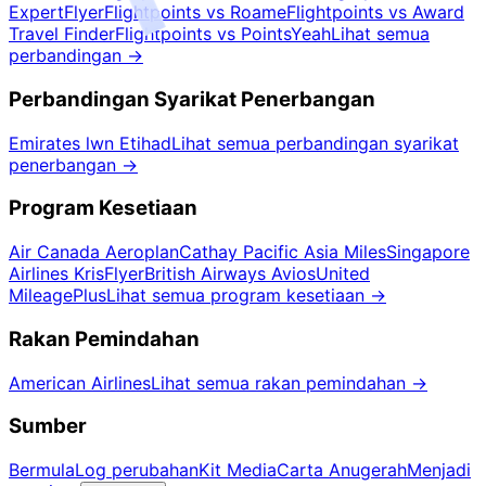
ExpertFlyer
Flightpoints vs Roame
Flightpoints vs Award
Travel Finder
Flightpoints vs PointsYeah
Lihat semua
perbandingan
→
Perbandingan Syarikat Penerbangan
Emirates lwn Etihad
Lihat semua perbandingan syarikat
penerbangan
→
Program Kesetiaan
Air Canada Aeroplan
Cathay Pacific Asia Miles
Singapore
Airlines KrisFlyer
British Airways Avios
United
MileagePlus
Lihat semua program kesetiaan
→
Rakan Pemindahan
American Airlines
Lihat semua rakan pemindahan
→
Sumber
Bermula
Log perubahan
Kit Media
Carta Anugerah
Menjadi