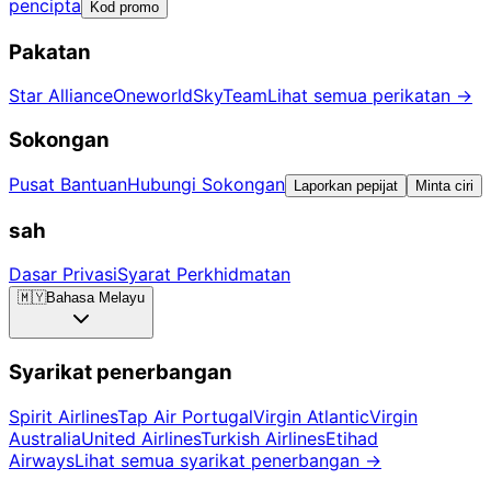
pencipta
Kod promo
Pakatan
Star Alliance
Oneworld
SkyTeam
Lihat semua perikatan
→
Sokongan
Pusat Bantuan
Hubungi Sokongan
Laporkan pepijat
Minta ciri
sah
Dasar Privasi
Syarat Perkhidmatan
🇲🇾
Bahasa Melayu
Syarikat penerbangan
Spirit Airlines
Tap Air Portugal
Virgin Atlantic
Virgin
Australia
United Airlines
Turkish Airlines
Etihad
Airways
Lihat semua syarikat penerbangan
→