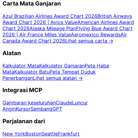
Carta Mata Ganjaran
Azul Brazilian Airlines Award Chart 2026
British Airways
Award Chart 2026 | Avios Value
American Airlines Award
Chart 2026
Alaska Mileage Plan
Flying Blue Award Chart
2026 | Air France Miles Value
Aeromexico Rewards
Air
Canada Award Chart 2026
Lihat semua carta
→
Alatan
Kalkulator Mata
Kalkulator Ganjaran
Peta Haba
Mata
Kalkulator Batu
Peta Tempat Duduk
Penerbangan
Lihat semua alatan
→
Integrasi MCP
Gambaran keseluruhan
Claude
Luncur
Angin
Kursor
SembangGPT
Perjalanan dari
New York
Boston
Seattle
Frankfurt