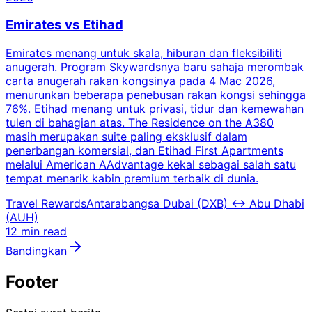
Emirates vs Etihad
Emirates menang untuk skala, hiburan dan fleksibiliti
anugerah. Program Skywardsnya baru sahaja merombak
carta anugerah rakan kongsinya pada 4 Mac 2026,
menurunkan beberapa penebusan rakan kongsi sehingga
76%. Etihad menang untuk privasi, tidur dan kemewahan
tulen di bahagian atas. The Residence on the A380
masih merupakan suite paling eksklusif dalam
penerbangan komersial, dan Etihad First Apartments
melalui American AAdvantage kekal sebagai salah satu
tempat menarik kabin premium terbaik di dunia.
Travel Rewards
Antarabangsa Dubai (DXB)
↔
Abu Dhabi
(AUH)
12 min read
Bandingkan
Footer