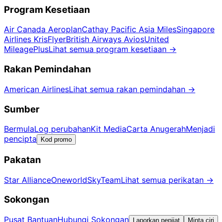
Program Kesetiaan
Air Canada Aeroplan
Cathay Pacific Asia Miles
Singapore
Airlines KrisFlyer
British Airways Avios
United
MileagePlus
Lihat semua program kesetiaan
→
Rakan Pemindahan
American Airlines
Lihat semua rakan pemindahan
→
Sumber
Bermula
Log perubahan
Kit Media
Carta Anugerah
Menjadi
pencipta
Kod promo
Pakatan
Star Alliance
Oneworld
SkyTeam
Lihat semua perikatan
→
Sokongan
Pusat Bantuan
Hubungi Sokongan
Laporkan pepijat
Minta ciri