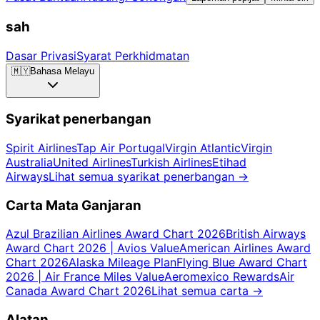
sah
Dasar Privasi
Syarat Perkhidmatan
🇲🇾
Bahasa Melayu
Syarikat penerbangan
Spirit Airlines
Tap Air Portugal
Virgin Atlantic
Virgin
Australia
United Airlines
Turkish Airlines
Etihad
Airways
Lihat semua syarikat penerbangan
→
Carta Mata Ganjaran
Azul Brazilian Airlines Award Chart 2026
British Airways
Award Chart 2026 | Avios Value
American Airlines Award
Chart 2026
Alaska Mileage Plan
Flying Blue Award Chart
2026 | Air France Miles Value
Aeromexico Rewards
Air
Canada Award Chart 2026
Lihat semua carta
→
Alatan