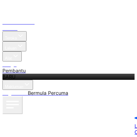
Laman Utama
Carian
Teroka
Laluan
Alat
Harga
Pembantu
BARU
Makluman
Log masuk
Bermula Percuma