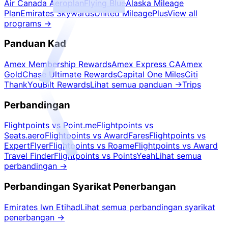
Air Canada Aeroplan
Flying Blue
Alaska Mileage
Plan
Emirates Skywards
United MileagePlus
View all
programs
→
Panduan Kad
Amex Membership Rewards
Amex Express CA
Amex
Gold
Chase Ultimate Rewards
Capital One Miles
Citi
ThankYou
Bilt Rewards
Lihat semua panduan
→
Trips
Perbandingan
Flightpoints vs Point.me
Flightpoints vs
Seats.aero
Flightpoints vs AwardFares
Flightpoints vs
ExpertFlyer
Flightpoints vs Roame
Flightpoints vs Award
Travel Finder
Flightpoints vs PointsYeah
Lihat semua
perbandingan
→
Perbandingan Syarikat Penerbangan
Emirates lwn Etihad
Lihat semua perbandingan syarikat
penerbangan
→