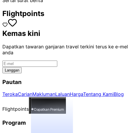
Sertai surat berita
Flightpoints
Kemas kini
Dapatkan tawaran ganjaran travel terkini terus ke e-mel
anda
Langgan
Pautan
Teroka
Carian
Makluman
Laluan
Harga
Tentang Kami
Blog
Flightpoints
Dapatkan Premium
Program