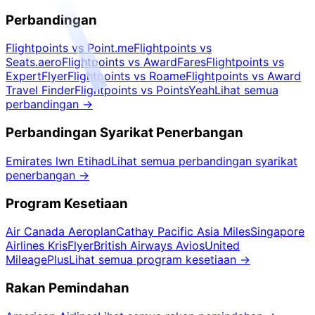
Perbandingan
Flightpoints vs Point.me
Flightpoints vs
Seats.aero
Flightpoints vs AwardFares
Flightpoints vs
ExpertFlyer
Flightpoints vs Roame
Flightpoints vs Award
Travel Finder
Flightpoints vs PointsYeah
Lihat semua
perbandingan
→
Perbandingan Syarikat Penerbangan
Emirates lwn Etihad
Lihat semua perbandingan syarikat
penerbangan
→
Program Kesetiaan
Air Canada Aeroplan
Cathay Pacific Asia Miles
Singapore
Airlines KrisFlyer
British Airways Avios
United
MileagePlus
Lihat semua program kesetiaan
→
Rakan Pemindahan