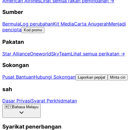
American Airlines
Lihat semua rakan pemindahan
→
Sumber
Bermula
Log perubahan
Kit Media
Carta Anugerah
Menjadi
pencipta
Kod promo
Pakatan
Star Alliance
Oneworld
SkyTeam
Lihat semua perikatan
→
Sokongan
Pusat Bantuan
Hubungi Sokongan
Laporkan pepijat
Minta ciri
sah
Dasar Privasi
Syarat Perkhidmatan
🇲🇾
Bahasa Melayu
Syarikat penerbangan