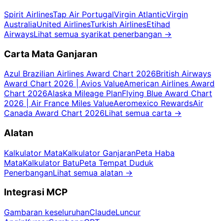
Spirit Airlines
Tap Air Portugal
Virgin Atlantic
Virgin
Australia
United Airlines
Turkish Airlines
Etihad
Airways
Lihat semua syarikat penerbangan
→
Carta Mata Ganjaran
Azul Brazilian Airlines Award Chart 2026
British Airways
Award Chart 2026 | Avios Value
American Airlines Award
Chart 2026
Alaska Mileage Plan
Flying Blue Award Chart
2026 | Air France Miles Value
Aeromexico Rewards
Air
Canada Award Chart 2026
Lihat semua carta
→
Alatan
Kalkulator Mata
Kalkulator Ganjaran
Peta Haba
Mata
Kalkulator Batu
Peta Tempat Duduk
Penerbangan
Lihat semua alatan
→
Integrasi MCP
Gambaran keseluruhan
Claude
Luncur