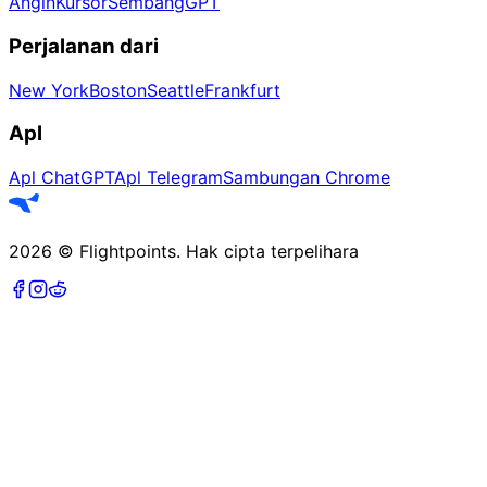
Angin
Kursor
SembangGPT
Perjalanan dari
New York
Boston
Seattle
Frankfurt
Apl
Apl ChatGPT
Apl Telegram
Sambungan Chrome
2026
©
Flightpoints
.
Hak cipta terpelihara