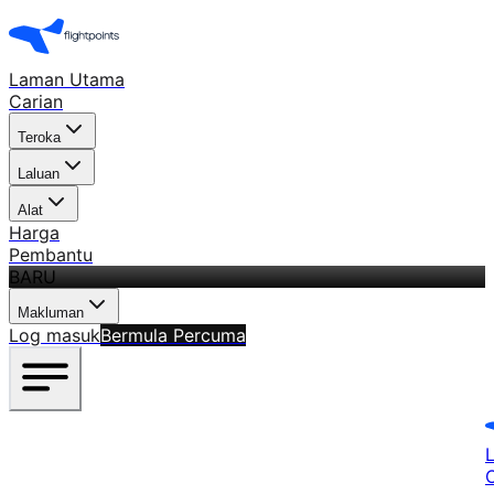
Laman Utama
Carian
Teroka
Laluan
Alat
Harga
Pembantu
BARU
Makluman
Log masuk
Bermula Percuma