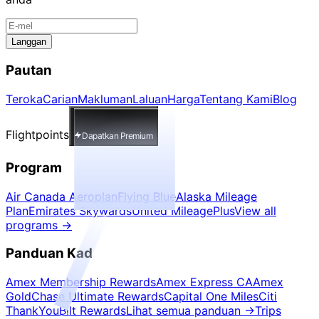
Langgan
Pautan
Teroka
Carian
Makluman
Laluan
Harga
Tentang Kami
Blog
Flightpoints
Dapatkan Premium
Program
Air Canada Aeroplan
Flying Blue
Alaska Mileage
Plan
Emirates Skywards
United MileagePlus
View all
programs
→
Panduan Kad
Amex Membership Rewards
Amex Express CA
Amex
Gold
Chase Ultimate Rewards
Capital One Miles
Citi
ThankYou
Bilt Rewards
Lihat semua panduan
→
Trips