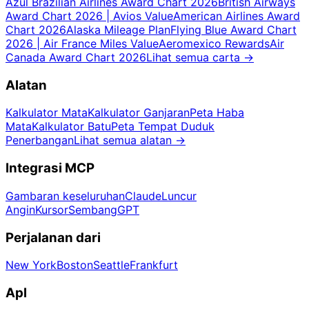
Azul Brazilian Airlines Award Chart 2026
British Airways
Award Chart 2026 | Avios Value
American Airlines Award
Chart 2026
Alaska Mileage Plan
Flying Blue Award Chart
2026 | Air France Miles Value
Aeromexico Rewards
Air
Canada Award Chart 2026
Lihat semua carta
→
Alatan
Kalkulator Mata
Kalkulator Ganjaran
Peta Haba
Mata
Kalkulator Batu
Peta Tempat Duduk
Penerbangan
Lihat semua alatan
→
Integrasi MCP
Gambaran keseluruhan
Claude
Luncur
Angin
Kursor
SembangGPT
Perjalanan dari
New York
Boston
Seattle
Frankfurt
Apl