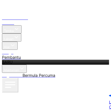
Laman Utama
Carian
Teroka
Laluan
Alat
Harga
Pembantu
BARU
Makluman
Log masuk
Bermula Percuma