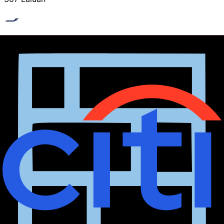
Finnair Plus
307 Laluan
GOL Smiles
307 Laluan
Jet Blue
307 Laluan
Cari
ganjaran merentasi 25+ airline.
Banding kos batu,