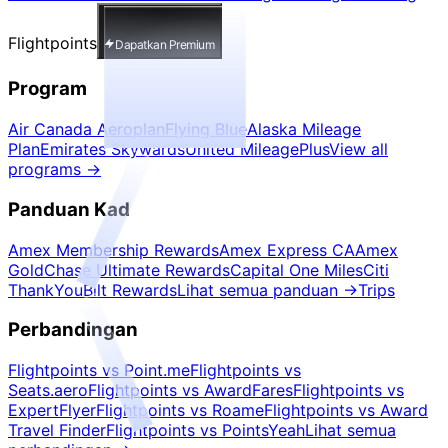
Flightpoints
Dapatkan Premium
Program
Air Canada Aeroplan
Flying Blue
Alaska Mileage
Plan
Emirates Skywards
United MileagePlus
View all
programs
→
Panduan Kad
Amex Membership Rewards
Amex Express CA
Amex
Gold
Chase Ultimate Rewards
Capital One Miles
Citi
ThankYou
Bilt Rewards
Lihat semua panduan
→
Trips
Perbandingan
Flightpoints vs Point.me
Flightpoints vs
Seats.aero
Flightpoints vs AwardFares
Flightpoints vs
ExpertFlyer
Flightpoints vs Roame
Flightpoints vs Award
Travel Finder
Flightpoints vs PointsYeah
Lihat semua