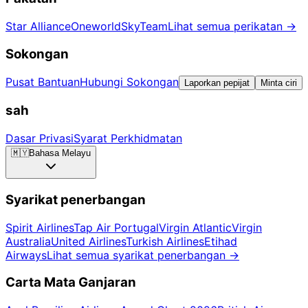
Star Alliance
Oneworld
SkyTeam
Lihat semua perikatan
→
Sokongan
Pusat Bantuan
Hubungi Sokongan
Laporkan pepijat
Minta ciri
sah
Dasar Privasi
Syarat Perkhidmatan
🇲🇾
Bahasa Melayu
Syarikat penerbangan
Spirit Airlines
Tap Air Portugal
Virgin Atlantic
Virgin
Australia
United Airlines
Turkish Airlines
Etihad
Airways
Lihat semua syarikat penerbangan
→
Carta Mata Ganjaran