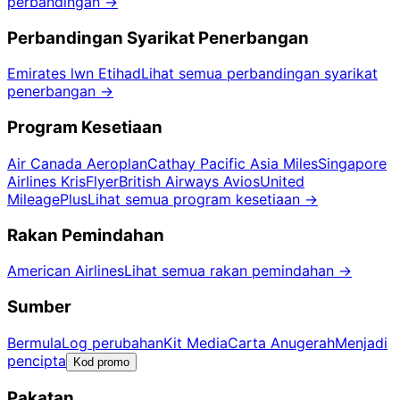
perbandingan
→
Perbandingan Syarikat Penerbangan
Emirates lwn Etihad
Lihat semua perbandingan syarikat
penerbangan
→
Program Kesetiaan
Air Canada Aeroplan
Cathay Pacific Asia Miles
Singapore
Airlines KrisFlyer
British Airways Avios
United
MileagePlus
Lihat semua program kesetiaan
→
Rakan Pemindahan
American Airlines
Lihat semua rakan pemindahan
→
Sumber
Bermula
Log perubahan
Kit Media
Carta Anugerah
Menjadi
pencipta
Kod promo
Pakatan