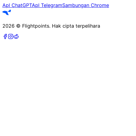
Apl ChatGPT
Apl Telegram
Sambungan Chrome
2026
©
Flightpoints
.
Hak cipta terpelihara