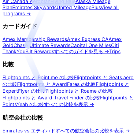
Air Canada Aeroplan
Flying Blue
Alaska Mileage
Plan
Emirates Skywards
United MileagePlus
View all
programs
→
カードガイド
Amex Membership Rewards
Amex Express CA
Amex
Gold
Chase Ultimate Rewards
Capital One Miles
Citi
ThankYou
Bilt Rewards
すべてのガイドを見る
→
Trips
比較
Flightpoints と Point.me の比較
Flightpoints と Seats.aero
の比較
Flightpoints と AwardFares の比較
Flightpoints と
ExpertFlyer の比較
Flightpoints と Roame の比較
Flightpoints と Award Travel Finder の比較
Flightpoints と
PointsYeah の比較
すべての比較を表示
→
航空会社の比較
Emirates vs エティハド
すべての航空会社の比較を表示
→