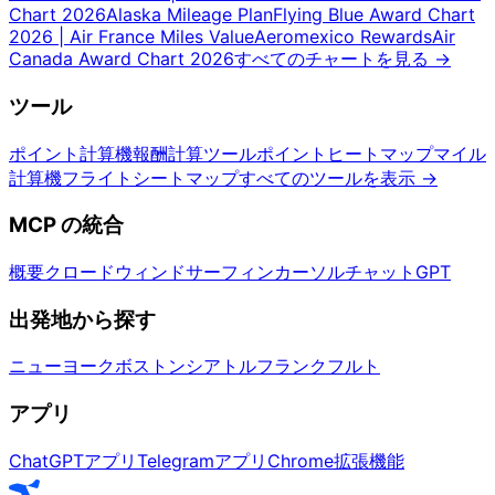
Chart 2026
Alaska Mileage Plan
Flying Blue Award Chart
2026 | Air France Miles Value
Aeromexico Rewards
Air
Canada Award Chart 2026
すべてのチャートを見る
→
ツール
ポイント計算機
報酬計算ツール
ポイントヒートマップ
マイル
計算機
フライトシートマップ
すべてのツールを表示
→
MCP の統合
概要
クロード
ウィンドサーフィン
カーソル
チャットGPT
出発地から探す
ニューヨーク
ボストン
シアトル
フランクフルト
アプリ
ChatGPTアプリ
Telegramアプリ
Chrome拡張機能