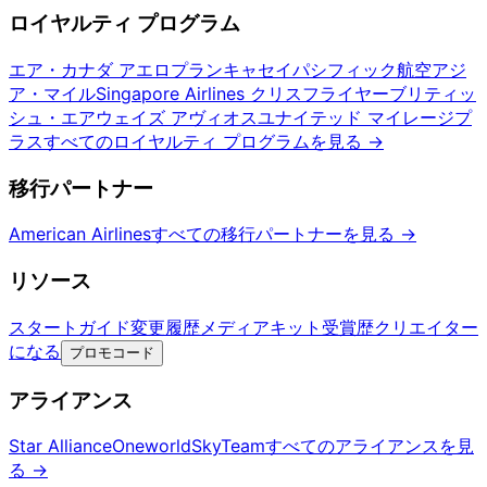
ロイヤルティ プログラム
エア・カナダ アエロプラン
キャセイパシフィック航空アジ
ア・マイル
Singapore Airlines クリスフライヤー
ブリティッ
シュ・エアウェイズ アヴィオス
ユナイテッド マイレージプ
ラス
すべてのロイヤルティ プログラムを見る
→
移行パートナー
American Airlines
すべての移行パートナーを見る
→
リソース
スタートガイド
変更履歴
メディアキット
受賞歴
クリエイター
になる
プロモコード
アライアンス
Star Alliance
Oneworld
SkyTeam
すべてのアライアンスを見
る
→