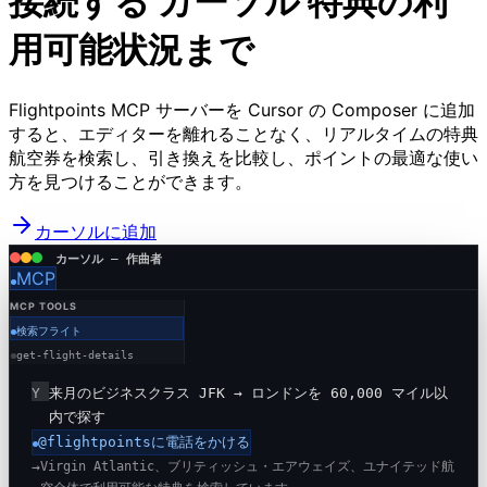
接続する
カーソル
特典の利
用可能状況まで
Flightpoints MCP サーバーを Cursor の Composer に追加
すると、エディターを離れることなく、リアルタイムの特典
航空券を検索し、引き換えを比較し、ポイントの最適な使い
方を見つけることができます。
カーソルに追加
カーソル — 作曲者
MCP
MCP TOOLS
検索フライト
get-flight-details
Y
来月のビジネスクラス JFK → ロンドンを 60,000 マイル以
内で探す
@flightpointsに電話をかける
→
Virgin Atlantic、ブリティッシュ・エアウェイズ、ユナイテッド航