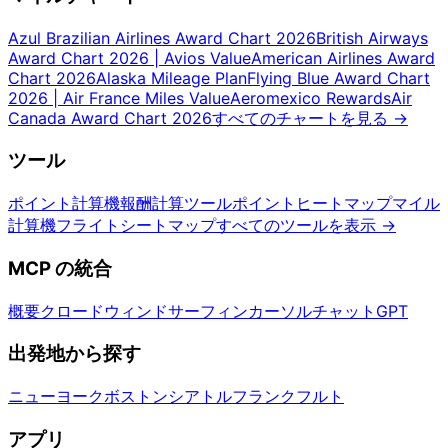
Azul Brazilian Airlines Award Chart 2026
British Airways
Award Chart 2026 | Avios Value
American Airlines Award
Chart 2026
Alaska Mileage Plan
Flying Blue Award Chart
2026 | Air France Miles Value
Aeromexico Rewards
Air
Canada Award Chart 2026
すべてのチャートを見る
→
ツール
ポイント計算機
報酬計算ツール
ポイントヒートマップ
マイル
計算機
フライトシートマップ
すべてのツールを表示
→
MCP の統合
概要
クロード
ウィンドサーフィン
カーソル
チャットGPT
出発地から探す
ニューヨーク
ボストン
シアトル
フランクフルト
アプリ