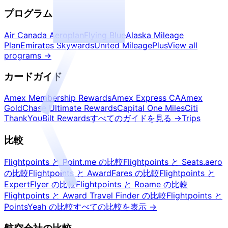
プログラム
Air Canada Aeroplan
Flying Blue
Alaska Mileage
Plan
Emirates Skywards
United MileagePlus
View all
programs
→
カードガイド
Amex Membership Rewards
Amex Express CA
Amex
Gold
Chase Ultimate Rewards
Capital One Miles
Citi
ThankYou
Bilt Rewards
すべてのガイドを見る
→
Trips
比較
Flightpoints と Point.me の比較
Flightpoints と Seats.aero
の比較
Flightpoints と AwardFares の比較
Flightpoints と
ExpertFlyer の比較
Flightpoints と Roame の比較
Flightpoints と Award Travel Finder の比較
Flightpoints と
PointsYeah の比較
すべての比較を表示
→