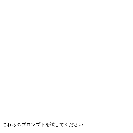
search-flights
Search live award availability across 40+ loyalty
programs
get-flight-details
Full segment info — times, aircraft, layovers,
booking URL
Free & Open
No API key or account required to get started. Connect
and search award flights immediately.
View Pro features
これらのプロンプトを試してください