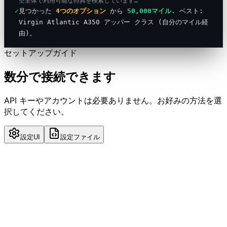
空全体で利用可能な特典を検索しています…
✓
見つかった
4つのオプション
から
50,000マイル
.
ベスト:
Virgin Atlantic A350 アッパー クラス (自分のマイル経
由)。
セットアップガイド
数分で接続できます
API キーやアカウントは必要ありません。お好みの方法を選
択してください。
設定UI
設定ファイル
1
カーソル設定を開く
Press
(macOS) or
Cmd+Shift+J
Ctrl+Shift+J
(Windows/Linux), or click the gear icon in the bottom-
left corner.