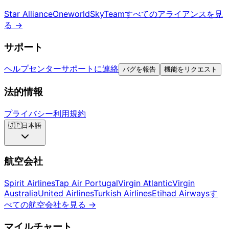
Star Alliance
Oneworld
SkyTeam
すべてのアライアンスを見
る
→
サポート
ヘルプセンター
サポートに連絡
バグを報告
機能をリクエスト
法的情報
プライバシー
利用規約
🇯🇵
日本語
航空会社
Spirit Airlines
Tap Air Portugal
Virgin Atlantic
Virgin
Australia
United Airlines
Turkish Airlines
Etihad Airways
す
べての航空会社を見る
→
マイルチャート