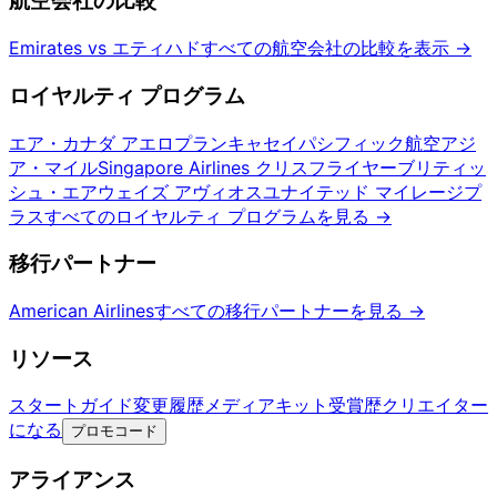
航空会社の比較
Emirates vs エティハド
すべての航空会社の比較を表示
→
ロイヤルティ プログラム
エア・カナダ アエロプラン
キャセイパシフィック航空アジ
ア・マイル
Singapore Airlines クリスフライヤー
ブリティッ
シュ・エアウェイズ アヴィオス
ユナイテッド マイレージプ
ラス
すべてのロイヤルティ プログラムを見る
→
移行パートナー
American Airlines
すべての移行パートナーを見る
→
リソース
スタートガイド
変更履歴
メディアキット
受賞歴
クリエイター
になる
プロモコード
アライアンス