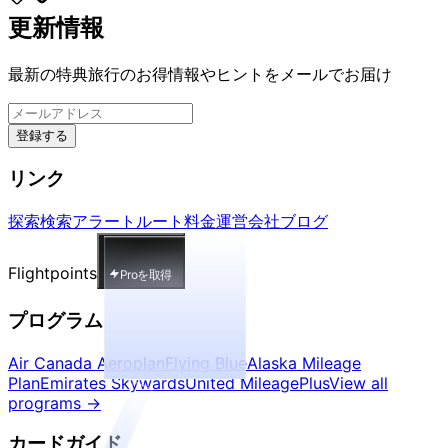
更新情報
最新の特典旅行のお得情報やヒントをメールでお届け
登録する
リンク
探索
検索
アラート
ルート
料金
運営会社
ブログ
Flightpoints
Proを取得
プログラム
Air Canada Aeroplan
Flying Blue
Alaska Mileage
Plan
Emirates Skywards
United MileagePlus
View all
programs
→
カードガイド