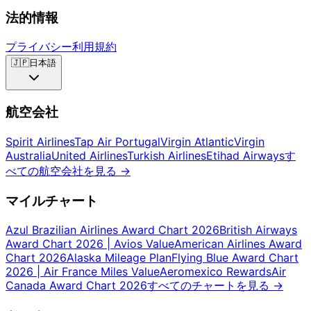
法的情報
プライバシー
利用規約
🇯🇵
日本語
航空会社
Spirit Airlines
Tap Air Portugal
Virgin Atlantic
Virgin
Australia
United Airlines
Turkish Airlines
Etihad Airways
す
べての航空会社を見る
→
マイルチャート
Azul Brazilian Airlines Award Chart 2026
British Airways
Award Chart 2026 | Avios Value
American Airlines Award
Chart 2026
Alaska Mileage Plan
Flying Blue Award Chart
2026 | Air France Miles Value
Aeromexico Rewards
Air
Canada Award Chart 2026
すべてのチャートを見る
→