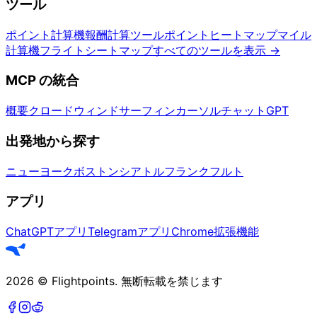
ツール
ポイント計算機
報酬計算ツール
ポイントヒートマップ
マイル
計算機
フライトシートマップ
すべてのツールを表示
→
MCP の統合
概要
クロード
ウィンドサーフィン
カーソル
チャットGPT
出発地から探す
ニューヨーク
ボストン
シアトル
フランクフルト
アプリ
ChatGPTアプリ
Telegramアプリ
Chrome拡張機能
2026
©
Flightpoints
.
無断転載を禁じます