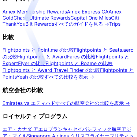
Amex Membership Rewards
Amex Express CA
Amex
Gold
Chase Ultimate Rewards
Capital One Miles
Citi
ThankYou
Bilt Rewards
すべてのガイドを見る
→
Trips
比較
Flightpoints と Point.me の比較
Flightpoints と Seats.aero
の比較
Flightpoints と AwardFares の比較
Flightpoints と
ExpertFlyer の比較
Flightpoints と Roame の比較
Flightpoints と Award Travel Finder の比較
Flightpoints と
PointsYeah の比較
すべての比較を表示
→
航空会社の比較
Emirates vs エティハド
すべての航空会社の比較を表示
→
ロイヤルティ プログラム
エア・カナダ アエロプラン
キャセイパシフィック航空アジ
ア・マイル
Singapore Airlines クリスフライヤー
ブリティッ