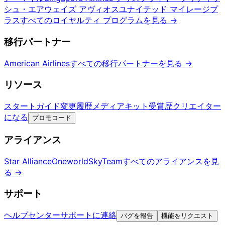
シュ・エアウェイズ アヴィオス
ユナイテッド マイレージプ
ラス
すべてのロイヤルティ プログラムを見る
→
移行パートナー
American Airlines
すべての移行パートナーを見る
→
リソース
スタートガイド
変更履歴
メディアキット
受賞歴
クリエイター
になる
プロモコード
アライアンス
Star Alliance
Oneworld
SkyTeam
すべてのアライアンスを見
る
→
サポート
ヘルプセンター
サポートに連絡
バグを報告
機能をリクエスト