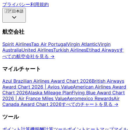
プライバシー
利用規約
🇯🇵
日本語
航空会社
Spirit Airlines
Tap Air Portugal
Virgin Atlantic
Virgin
Australia
United Airlines
Turkish Airlines
Etihad Airways
す
べての航空会社を見る
→
マイルチャート
Azul Brazilian Airlines Award Chart 2026
British Airways
Award Chart 2026 | Avios Value
American Airlines Award
Chart 2026
Alaska Mileage Plan
Flying Blue Award Chart
2026 | Air France Miles Value
Aeromexico Rewards
Air
Canada Award Chart 2026
すべてのチャートを見る
→
ツール
ポイント計算機
報酬計算ツール
ポイントヒートマップ
マイル