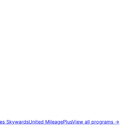
tes Skywards
United MileagePlus
View all programs
→