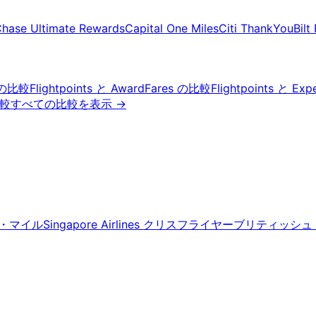
hase Ultimate Rewards
Capital One Miles
Citi ThankYou
Bilt
o の比較
Flightpoints と AwardFares の比較
Flightpoints と Ex
比較
すべての比較を表示
→
・マイル
Singapore Airlines クリスフライヤー
ブリティッシュ