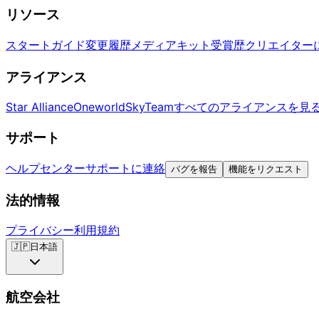
リソース
スタートガイド
変更履歴
メディアキット
受賞歴
クリエイター
アライアンス
Star Alliance
Oneworld
SkyTeam
すべてのアライアンスを見
サポート
ヘルプセンター
サポートに連絡
バグを報告
機能をリクエスト
法的情報
プライバシー
利用規約
🇯🇵
日本語
航空会社