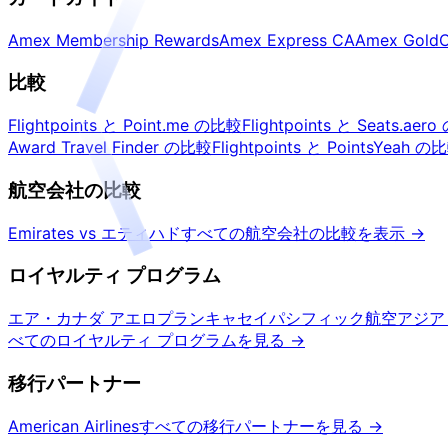
Amex Membership Rewards
Amex Express CA
Amex Gold
C
比較
Flightpoints と Point.me の比較
Flightpoints と Seats.aer
Award Travel Finder の比較
Flightpoints と PointsYeah の
航空会社の比較
Emirates vs エティハド
すべての航空会社の比較を表示
→
ロイヤルティ プログラム
エア・カナダ アエロプラン
キャセイパシフィック航空アジア
べてのロイヤルティ プログラムを見る
→
移行パートナー
American Airlines
すべての移行パートナーを見る
→