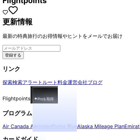
Flightpoints
更新情報
最新の特典旅行のお得情報やヒントをメールでお届け
登録する
リンク
探索
検索
アラート
ルート
料金
運営会社
ブログ
Flightpoints
Proを取得
プログラム
Air Canada Aeroplan
Flying Blue
Alaska Mileage Plan
Emira
カードガイド