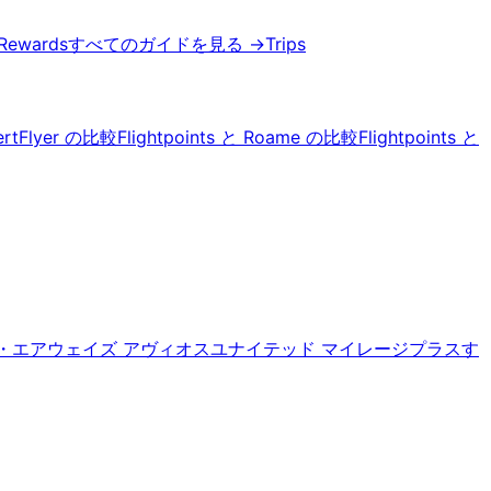
 Rewards
すべてのガイドを見る
→
Trips
pertFlyer の比較
Flightpoints と Roame の比較
Flightpoints と
・エアウェイズ アヴィオス
ユナイテッド マイレージプラス
す