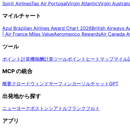
Spirit Airlines
Tap Air Portugal
Virgin Atlantic
Virgin Australi
マイルチャート
Azul Brazilian Airlines Award Chart 2026
British Airways 
| Air France Miles Value
Aeromexico Rewards
Air Canada 
ツール
ポイント計算機
報酬計算ツール
ポイントヒートマップ
マイル
MCP の統合
概要
クロード
ウィンドサーフィン
カーソル
チャットGPT
出発地から探す
ニューヨーク
ボストン
シアトル
フランクフルト
アプリ