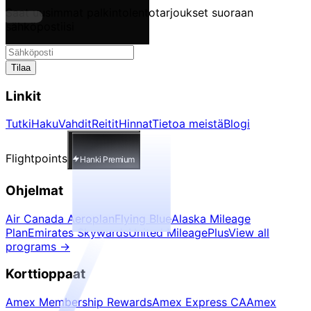
Saat uusimmat palkintolentotarjoukset suoraan
sähköpostiisi
Tilaa
Linkit
Tutki
Haku
Vahdit
Reitit
Hinnat
Tietoa meistä
Blogi
Flightpoints
Hanki Premium
Ohjelmat
Air Canada Aeroplan
Flying Blue
Alaska Mileage
Plan
Emirates Skywards
United MileagePlus
View all
programs
→
Korttioppaat
Amex Membership Rewards
Amex Express CA
Amex