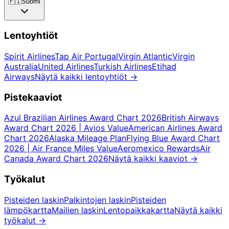
🇫🇮
Suomi
Lentoyhtiöt
Spirit Airlines
Tap Air Portugal
Virgin Atlantic
Virgin
Australia
United Airlines
Turkish Airlines
Etihad
Airways
Näytä kaikki lentoyhtiöt
→
Pistekaaviot
Azul Brazilian Airlines Award Chart 2026
British Airways
Award Chart 2026 | Avios Value
American Airlines Award
Chart 2026
Alaska Mileage Plan
Flying Blue Award Chart
2026 | Air France Miles Value
Aeromexico Rewards
Air
Canada Award Chart 2026
Näytä kaikki kaaviot
→
Työkalut
Pisteiden laskin
Palkintojen laskin
Pisteiden
lämpökartta
Mailien laskin
Lentopaikkakartta
Näytä kaikki
työkalut
→