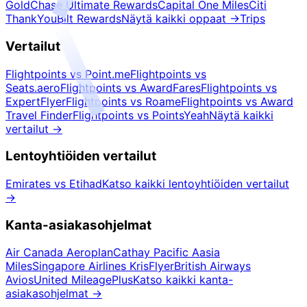
Gold
Chase Ultimate Rewards
Capital One Miles
Citi
ThankYou
Bilt Rewards
Näytä kaikki oppaat
→
Trips
Vertailut
Flightpoints vs Point.me
Flightpoints vs
Seats.aero
Flightpoints vs AwardFares
Flightpoints vs
ExpertFlyer
Flightpoints vs Roame
Flightpoints vs Award
Travel Finder
Flightpoints vs PointsYeah
Näytä kaikki
vertailut
→
Lentoyhtiöiden vertailut
Emirates vs Etihad
Katso kaikki lentoyhtiöiden vertailut
→
Kanta-asiakasohjelmat
Air Canada Aeroplan
Cathay Pacific Aasia
Miles
Singapore Airlines KrisFlyer
British Airways
Avios
United MileagePlus
Katso kaikki kanta-
asiakasohjelmat
→