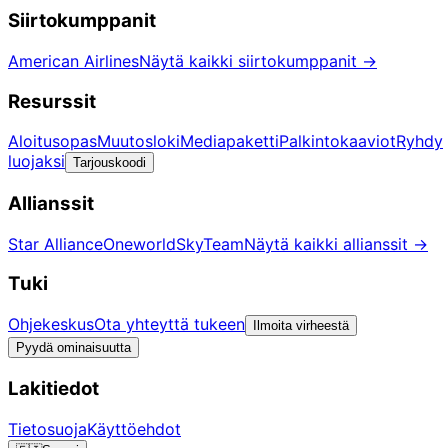
Siirtokumppanit
American Airlines
Näytä kaikki siirtokumppanit
→
Resurssit
Aloitusopas
Muutosloki
Mediapaketti
Palkintokaaviot
Ryhdy
luojaksi
Tarjouskoodi
Allianssit
Star Alliance
Oneworld
SkyTeam
Näytä kaikki allianssit
→
Tuki
Ohjekeskus
Ota yhteyttä tukeen
Ilmoita virheestä
Pyydä ominaisuutta
Lakitiedot
Tietosuoja
Käyttöehdot