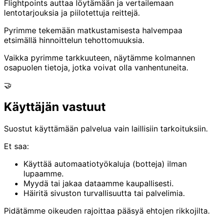
Flightpoints auttaa löytämään ja vertailemaan
lentotarjouksia ja piilotettuja reittejä.
Pyrimme tekemään matkustamisesta halvempaa
etsimällä hinnoittelun tehottomuuksia.
Vaikka pyrimme tarkkuuteen, näytämme kolmannen
osapuolen tietoja, jotka voivat olla vanhentuneita.
🤝
Käyttäjän vastuut
Suostut käyttämään palvelua vain laillisiin tarkoituksiin.
Et saa:
Käyttää automaatiotyökaluja (botteja) ilman
lupaamme.
Myydä tai jakaa dataamme kaupallisesti.
Häiritä sivuston turvallisuutta tai palvelimia.
Pidätämme oikeuden rajoittaa pääsyä ehtojen rikkojilta.