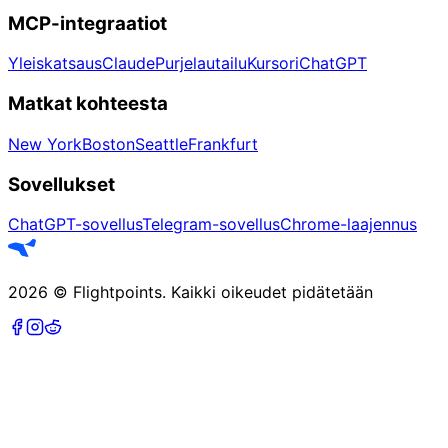
MCP-integraatiot
Yleiskatsaus
Claude
Purjelautailu
Kursori
ChatGPT
Matkat kohteesta
New York
Boston
Seattle
Frankfurt
Sovellukset
ChatGPT-sovellus
Telegram-sovellus
Chrome-laajennus
2026
©
Flightpoints
.
Kaikki oikeudet pidätetään