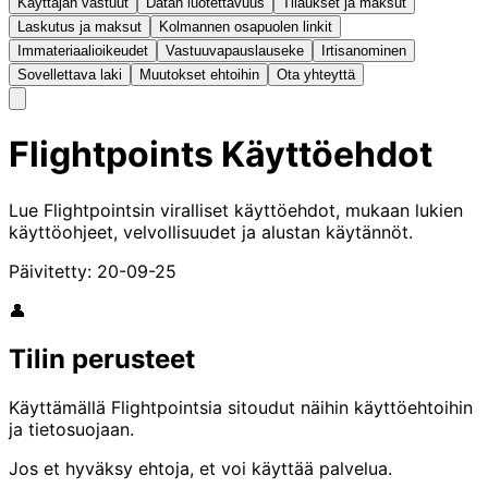
Käyttäjän vastuut
Datan luotettavuus
Tilaukset ja maksut
Laskutus ja maksut
Kolmannen osapuolen linkit
Immateriaalioikeudet
Vastuuvapauslauseke
Irtisanominen
Sovellettava laki
Muutokset ehtoihin
Ota yhteyttä
Flightpoints Käyttöehdot
Lue Flightpointsin viralliset käyttöehdot, mukaan lukien
käyttöohjeet, velvollisuudet ja alustan käytännöt.
Päivitetty:
20-09-25
👤
Tilin perusteet
Käyttämällä Flightpointsia sitoudut näihin käyttöehtoihin
ja tietosuojaan.
Jos et hyväksy ehtoja, et voi käyttää palvelua.