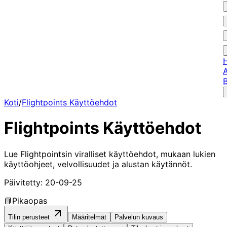
A
B
Koti
/
Flightpoints Käyttöehdot
Flightpoints Käyttöehdot
Lue Flightpointsin viralliset käyttöehdot, mukaan lukien
käyttöohjeet, velvollisuudet ja alustan käytännöt.
Päivitetty:
20-09-25
📘
Pikaopas
Tilin perusteet
Määritelmät
Palvelun kuvaus