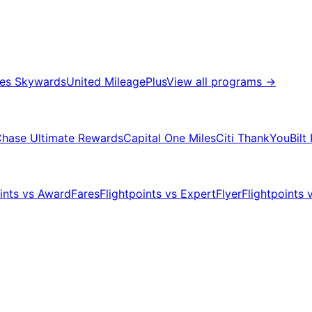
tes Skywards
United MileagePlus
View all programs
→
hase Ultimate Rewards
Capital One Miles
Citi ThankYou
Bilt
oints vs AwardFares
Flightpoints vs ExpertFlyer
Flightpoints