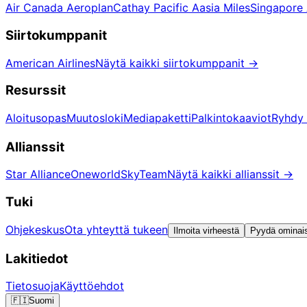
Air Canada Aeroplan
Cathay Pacific Aasia Miles
Singapore A
Siirtokumppanit
American Airlines
Näytä kaikki siirtokumppanit
→
Resurssit
Aloitusopas
Muutosloki
Mediapaketti
Palkintokaaviot
Ryhdy 
Allianssit
Star Alliance
Oneworld
SkyTeam
Näytä kaikki allianssit
→
Tuki
Ohjekeskus
Ota yhteyttä tukeen
Ilmoita virheestä
Pyydä ominai
Lakitiedot
Tietosuoja
Käyttöehdot
🇫🇮
Suomi