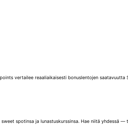
tpoints vertailee reaaliaikaisesti bonuslentojen saatavuutt
et spotinsa ja lunastuskurssinsa. Hae niitä yhdessä — tai su