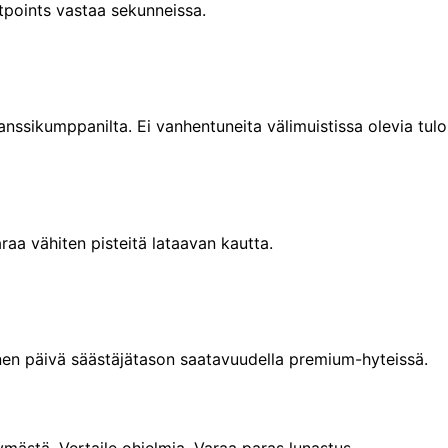
htpoints vastaa sekunneissa.
ianssikumppanilta. Ei vanhentuneita välimuistissa olevia tulo
aa vähiten pisteitä lataavan kautta.
linen päivä säästäjätason saatavuudella premium-hyteissä.
ästä. Vertaile ohjelmia. Varaa paras lunastus.