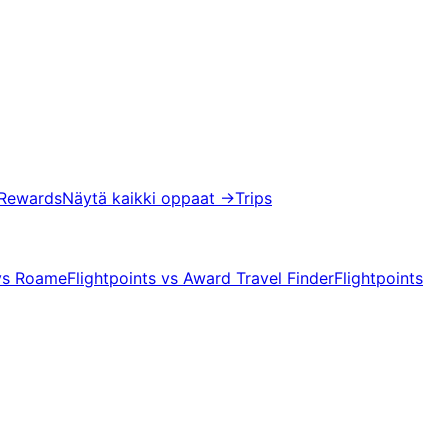
 Rewards
Näytä kaikki oppaat
→
Trips
 vs Roame
Flightpoints vs Award Travel Finder
Flightpoints