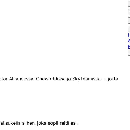
A
B
a Star Alliancessa, Oneworldissa ja SkyTeamissa — jotta
kella siihen, joka sopii reitillesi.