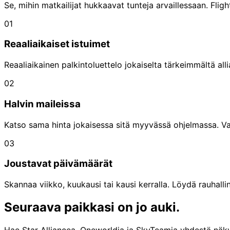
Se, mihin matkailijat hukkaavat tunteja arvaillessaan. Flig
01
Reaaliaikaiset istuimet
Reaaliaikainen palkintoluettelo jokaiselta tärkeimmältä all
02
Halvin maileissa
Katso sama hinta jokaisessa sitä myyvässä ohjelmassa. Var
03
Joustavat päivämäärät
Skannaa viikko, kuukausi tai kausi kerralla. Löydä rauhal
Seuraava paikkasi on
jo
auki.
Hae Star Alliancea, Oneworldia ja SkyTeamia yhdestä näkym