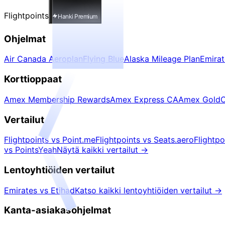
Flightpoints
Hanki Premium
Ohjelmat
Air Canada Aeroplan
Flying Blue
Alaska Mileage Plan
Emira
Korttioppaat
Amex Membership Rewards
Amex Express CA
Amex Gold
C
Vertailut
Flightpoints vs Point.me
Flightpoints vs Seats.aero
Flightp
vs PointsYeah
Näytä kaikki vertailut
→
Lentoyhtiöiden vertailut
Emirates vs Etihad
Katso kaikki lentoyhtiöiden vertailut
→
Kanta-asiakasohjelmat