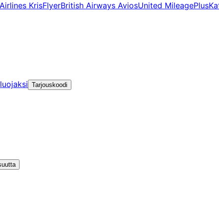
irlines KrisFlyer
British Airways Avios
United MileagePlus
Ka
luojaksi
Tarjouskoodi
suutta