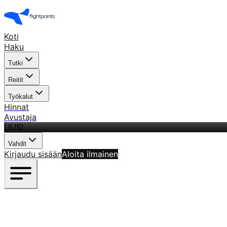
Koti
Haku
Tutki
Reitit
Työkalut
Hinnat
Avustaja
UUSI
Vahdit
Kirjaudu sisään
Aloita ilmainen