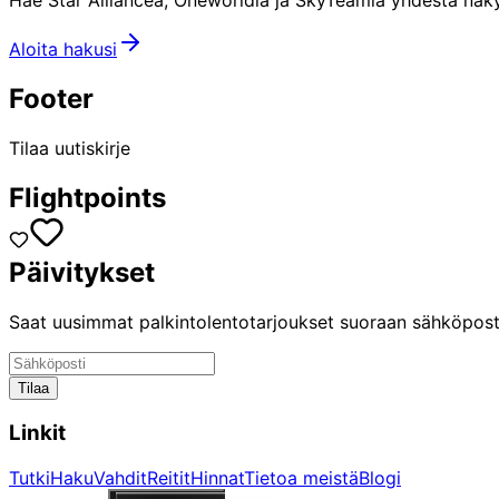
Aloita hakusi
Footer
Tilaa uutiskirje
Flightpoints
Päivitykset
Saat uusimmat palkintolentotarjoukset suoraan sähköposti
Tilaa
Linkit
Tutki
Haku
Vahdit
Reitit
Hinnat
Tietoa meistä
Blogi