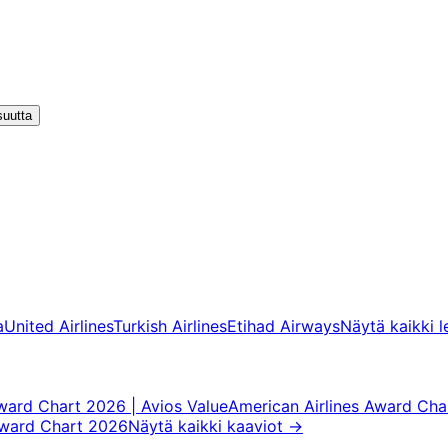
suutta
a
United Airlines
Turkish Airlines
Etihad Airways
Näytä kaikki l
Award Chart 2026 | Avios Value
American Airlines Award Cha
Award Chart 2026
Näytä kaikki kaaviot
→