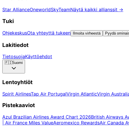
Star Alliance
Oneworld
SkyTeam
Näytä kaikki allianssit
→
Tuki
Ohjekeskus
Ota yhteyttä tukeen
Ilmoita virheestä
Pyydä ominai
Lakitiedot
Tietosuoja
Käyttöehdot
🇫🇮
Suomi
Lentoyhtiöt
Spirit Airlines
Tap Air Portugal
Virgin Atlantic
Virgin Australi
Pistekaaviot
Azul Brazilian Airlines Award Chart 2026
British Airways 
| Air France Miles Value
Aeromexico Rewards
Air Canada 