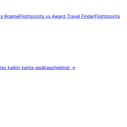
 vs Roame
Flightpoints vs Award Travel Finder
Flightpoints
tso kaikki kanta-asiakasohjelmat
→