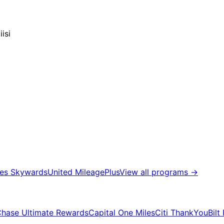
isi
tes Skywards
United MileagePlus
View all programs
→
hase Ultimate Rewards
Capital One Miles
Citi ThankYou
Bilt