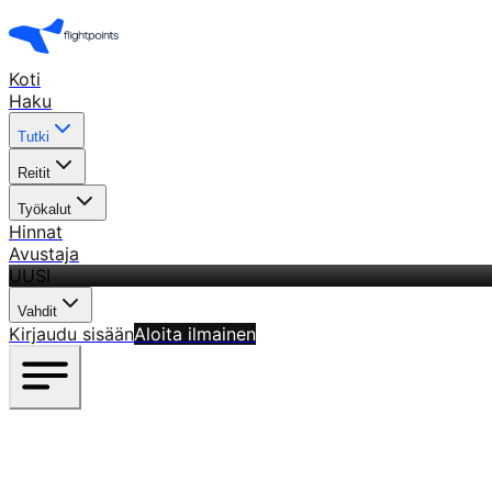
Koti
Haku
Tutki
Reitit
Työkalut
Hinnat
Avustaja
UUSI
Vahdit
Kirjaudu sisään
Aloita ilmainen