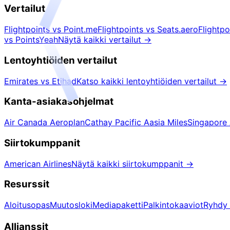
Vertailut
Flightpoints vs Point.me
Flightpoints vs Seats.aero
Flightp
vs PointsYeah
Näytä kaikki vertailut
→
Lentoyhtiöiden vertailut
Emirates vs Etihad
Katso kaikki lentoyhtiöiden vertailut
→
Kanta-asiakasohjelmat
Air Canada Aeroplan
Cathay Pacific Aasia Miles
Singapore A
Siirtokumppanit
American Airlines
Näytä kaikki siirtokumppanit
→
Resurssit
Aloitusopas
Muutosloki
Mediapaketti
Palkintokaaviot
Ryhdy 
Allianssit