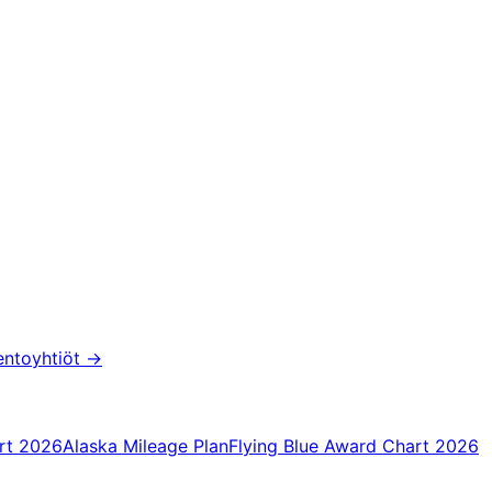
entoyhtiöt
→
rt 2026
Alaska Mileage Plan
Flying Blue Award Chart 2026