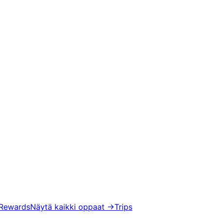
 Rewards
Näytä kaikki oppaat
→
Trips