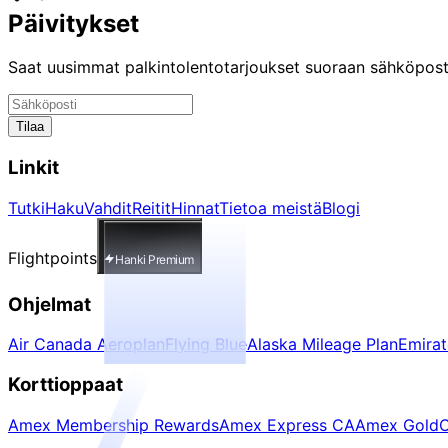
Päivitykset
Saat uusimmat palkintolentotarjoukset suoraan sähköposti
Tilaa
Linkit
Tutki
Haku
Vahdit
Reitit
Hinnat
Tietoa meistä
Blogi
Flightpoints
Hanki Premium
Ohjelmat
Air Canada Aeroplan
Flying Blue
Alaska Mileage Plan
Emira
Korttioppaat
Amex Membership Rewards
Amex Express CA
Amex Gold
C