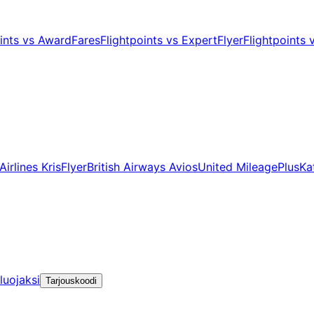
oints vs AwardFares
Flightpoints vs ExpertFlyer
Flightpoints
irlines KrisFlyer
British Airways Avios
United MileagePlus
Ka
luojaksi
Tarjouskoodi