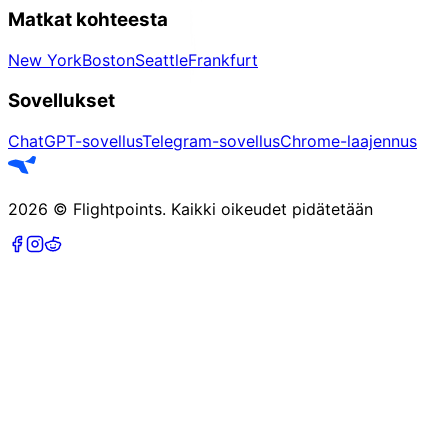
Matkat kohteesta
New York
Boston
Seattle
Frankfurt
Sovellukset
ChatGPT-sovellus
Telegram-sovellus
Chrome-laajennus
2026
©
Flightpoints
.
Kaikki oikeudet pidätetään