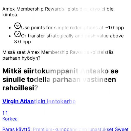
Amex Membership Rewards -pisteidesi arvo ei ole
kiinteä.
Use points for simple redemptions at ~1.0 cpp
Or transfer strategically and push value above
3.0 cpp
Missä saat Amex Membership Rewards -pisteistäsi
parhaan hyödyn?
Mitkä siirtokumppanit
Antaako se
sinulle todella parhaan vastineen
rahoillesi?
Virgin Atlanticin lentokerho
1:1
Korkea
Paras käyttö: Premium-kumppaneiden lunastukset Sweet