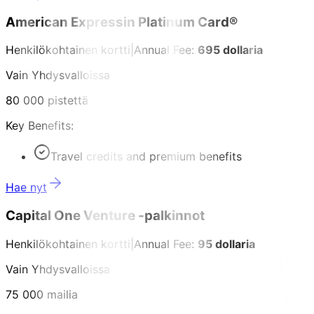
American Expressin Platinum Card®
Henkilökohtainen kortti
|
Annual Fee:
695 dollaria
Vain Yhdysvalloissa
80 000 pistettä
Key Benefits:
Travel credits and premium benefits
Hae nyt
Capital One Venture -palkinnot
Henkilökohtainen kortti
|
Annual Fee:
95 dollaria
Vain Yhdysvalloissa
75 000 mailia