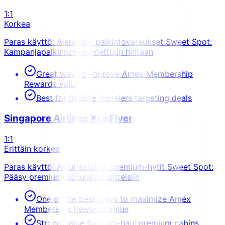
1:1
Korkea
Paras käyttö: Alennetut palkintovaraukset Sweet Spot:
Kampanjapalkinnot alennettuun hintaan
Great way to improve Amex Membership
Rewards value
Best for flexible travelers targeting deals
Singapore Airlines KrisFlyer
1:1
Erittäin korkea
Paras käyttö: Ainutlaatuiset premium-hytit Sweet Spot:
Pääsy premium-lippulaivatuotteisiin
One of the best ways to maximize Amex
Membership Rewards value
Strong value for long-haul premium cabins