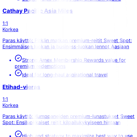
Cathay Pacific Asia Miles
1:1
Korkea
Paras käyttö: Pitkän matkan premium-reitit Sweet Spot:
Ensimmäisen luokan ja business-luokan lennot Aasiaan
Strong Amex Membership Rewards value for
premium redemptions
Ideal for long-haul aspirational travel
Etihad-vieras
1:1
Korkea
Paras käyttö: Kumppaneiden premium-lunastukset Sweet
Spot: Ensiluokkaiset reitit kilpailukykyiseen hintaan
High-end strategy to maximize best way to use