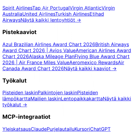
Spirit Airlines
Tap Air Portugal
Virgin Atlantic
Virgin
Australia
United Airlines
Turkish Airlines
Etihad
Airways
Näytä kaikki lentoyhtiöt
→
Pistekaaviot
Azul Brazilian Airlines Award Chart 2026
British Airways
Award Chart 2026 | Avios Value
American Airlines Award
Chart 2026
Alaska Mileage Plan
Flying Blue Award Chart
2026 | Air France Miles Value
Aeromexico Rewards
Air
Canada Award Chart 2026
Näytä kaikki kaaviot
→
Työkalut
Pisteiden laskin
Palkintojen laskin
Pisteiden
lämpökartta
Mailien laskin
Lentopaikkakartta
Näytä kaikki
työkalut
→
MCP-integraatiot
Yleiskatsaus
Claude
Purjelautailu
Kursori
ChatGPT