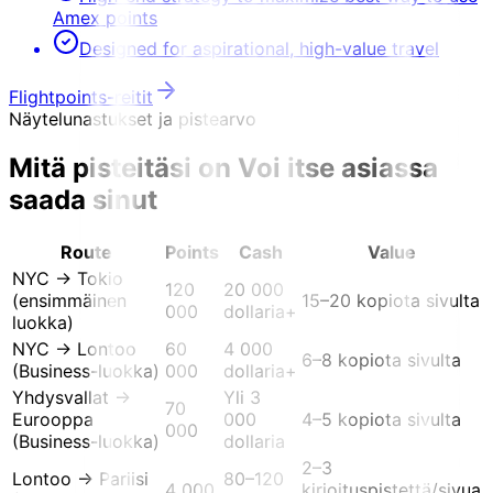
Amex points
Designed for aspirational, high-value travel
Flightpoints-reitit
Näytelunastukset ja pistearvo
Mitä pisteitäsi on
Voi itse asiassa
saada sinut
Route
Points
Cash
Value
NYC → Tokio
120
20 000
(ensimmäinen
15–20 kopiota sivulta
000
dollaria+
luokka)
NYC → Lontoo
60
4 000
6–8 kopiota sivulta
(Business-luokka)
000
dollaria+
Yhdysvallat →
Yli 3
70
Eurooppa
000
4–5 kopiota sivulta
000
(Business-luokka)
dollaria
2–3
Lontoo → Pariisi
80–120
4 000
kirjoituspistettä/sivua