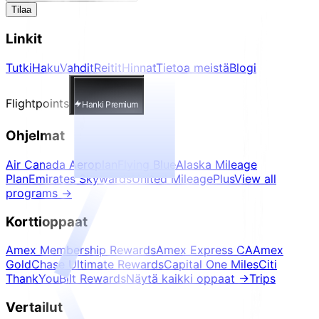
Tilaa
Linkit
Tutki
Haku
Vahdit
Reitit
Hinnat
Tietoa meistä
Blogi
Flightpoints
Hanki Premium
Ohjelmat
Air Canada Aeroplan
Flying Blue
Alaska Mileage
Plan
Emirates Skywards
United MileagePlus
View all
programs
→
Korttioppaat
Amex Membership Rewards
Amex Express CA
Amex
Gold
Chase Ultimate Rewards
Capital One Miles
Citi
ThankYou
Bilt Rewards
Näytä kaikki oppaat
→
Trips
Vertailut