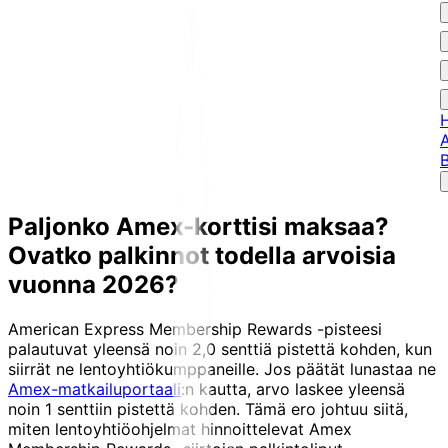
A
B
Paljonko Amex-korttisi maksaa?
Ovatko palkinnot todella arvoisia
vuonna 2026?
American Express Membership Rewards -pisteesi
palautuvat yleensä noin 2,0 senttiä pistettä kohden, kun
siirrät ne lentoyhtiökumppaneille. Jos päätät lunastaa ne
Amex-matkailuportaali
:n kautta, arvo laskee yleensä
noin 1 senttiin pistettä kohden. Tämä ero johtuu siitä,
miten lentoyhtiöohjelmat hinnoittelevat Amex