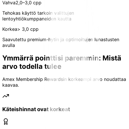
Vahva
2,0–3,0 cpp
Tehokas käyttö tarkoin valittujen
lentoyhtiökumppaneiden kautta
Korkea
> 3,0 cpp
Saavutettu premium-hytin ja optimoitujen lunastusten
avulla
Ymmärrä pointtisi paremmin:
Mistä
arvo todella tulee
Amex Membership Rewardsin korkeampi arvo noudattaa
kaavaa.
Käteishinnat ovat korkeat