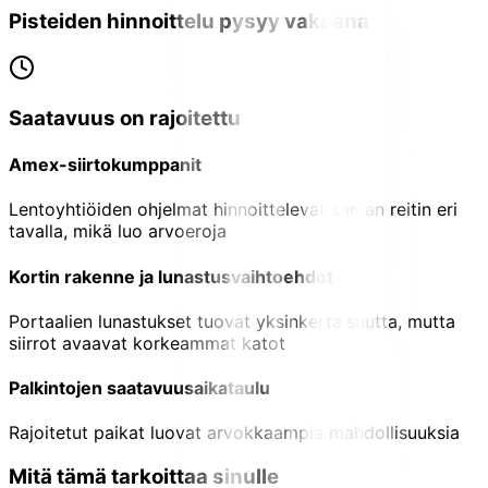
Pisteiden hinnoittelu pysyy vakaana
Saatavuus on rajoitettu
Amex-siirtokumppanit
Lentoyhtiöiden ohjelmat hinnoittelevat saman reitin eri
tavalla, mikä luo arvoeroja
Kortin rakenne ja lunastusvaihtoehdot
Portaalien lunastukset tuovat yksinkertaisuutta, mutta
siirrot avaavat korkeammat katot
Palkintojen saatavuusaikataulu
Rajoitetut paikat luovat arvokkaampia mahdollisuuksia
Mitä tämä tarkoittaa sinulle