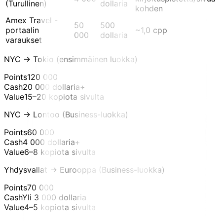
(Turullinen)
dollaria
kohden
Amex Travel -
50
500
portaalin
~1,0 cpp
000
dollaria
varaukset
NYC → Tokio (ensimmäinen luokka)
Points
120 000
Cash
20 000 dollaria+
Value
15–20 kopiota sivulta
NYC → Lontoo (Business-luokka)
Points
60 000
Cash
4 000 dollaria+
Value
6–8 kopiota sivulta
Yhdysvallat → Eurooppa (Business-luokka)
Points
70 000
Cash
Yli 3 000 dollaria
Value
4–5 kopiota sivulta