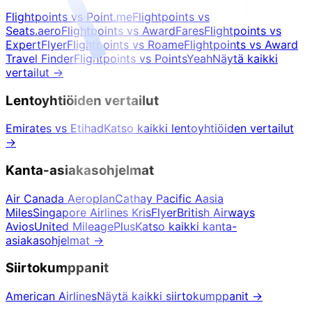
Flightpoints vs Point.me
Flightpoints vs
Seats.aero
Flightpoints vs AwardFares
Flightpoints vs
ExpertFlyer
Flightpoints vs Roame
Flightpoints vs Award
Travel Finder
Flightpoints vs PointsYeah
Näytä kaikki
vertailut
→
Lentoyhtiöiden vertailut
Emirates vs Etihad
Katso kaikki lentoyhtiöiden vertailut
→
Kanta-asiakasohjelmat
Air Canada Aeroplan
Cathay Pacific Aasia
Miles
Singapore Airlines KrisFlyer
British Airways
Avios
United MileagePlus
Katso kaikki kanta-
asiakasohjelmat
→
Siirtokumppanit
American Airlines
Näytä kaikki siirtokumppanit
→