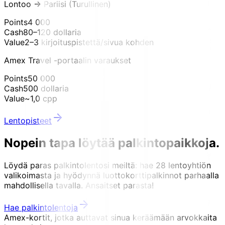
Lontoo → Pariisi (Turullinen)
Points
4 000
Cash
80–120 dollaria
Value
2–3 kirjoituspistettä/sivua kohden
Amex Travel -portaalin varaukset
Points
50 000
Cash
500 dollaria
Value
~1,0 cpp
Lentopisteet
Nopein tapa löytää palkintopaikkoja.
Löydä paras palkintolentosi meiltä: hae 28 lentoyhtiön
valikoimasta ja hyödynnä luottokorttipalkinnot parhaalla
mahdollisella tavalla. Ansaitset parasta!
Hae palkintolentoja
Amex-kortit, jotka auttavat sinua keräämään arvokkaita