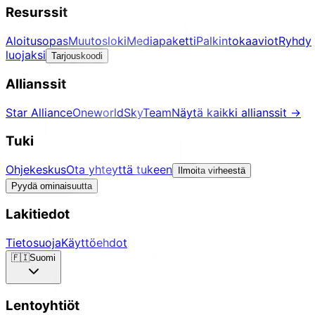
Resurssit
Aloitusopas
Muutosloki
Mediapaketti
Palkintokaaviot
Ryhdy
luojaksi
Tarjouskoodi
Allianssit
Star Alliance
Oneworld
SkyTeam
Näytä kaikki allianssit
→
Tuki
Ohjekeskus
Ota yhteyttä tukeen
Ilmoita virheestä
Pyydä ominaisuutta
Lakitiedot
Tietosuoja
Käyttöehdot
🇫🇮
Suomi
Lentoyhtiöt