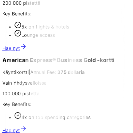
200 000 pistettä
Key Benefits:
5x on flights & hotels
Lounge access
Hae nyt
American Express® Business Gold -kortti
Käyntikortti
|
Annual Fee:
375 dollaria
Vain Yhdysvalloissa
100 000 pistettä
Key Benefits:
4x on top spending categories
Hae nyt