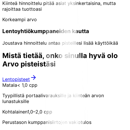
Kiinteä hinnoittelu pitää asiat yksinkertaisina, mutta
rajoittaa tuottoasi
Korkeampi arvo
Lentoyhtiökumppaneiden kautta
Joustava hinnoittelu antaa pisteillesi lisää käyttöikää
Mistä tietää, onko sinulla hyvä olo
Arvo pisteistäsi
Lentopisteet
Matala
< 1,0 cpp
Tyypillistä portaalivarauksille ja kiinteän arvon
lunastuksille
Kohtalainen
1,0–2,0 cpp
Perustason kumppanisiirtojen vakiotulos