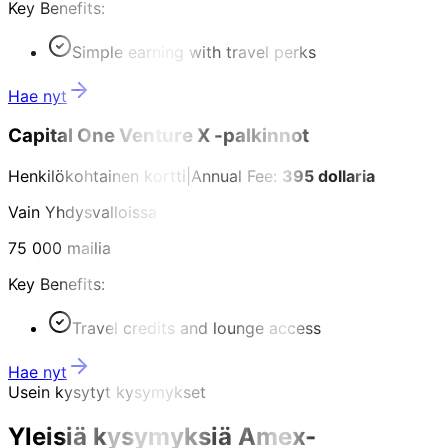
Key Benefits:
Simple earning with travel perks
Hae nyt
Capital One Venture X -palkinnot
Henkilökohtainen kortti
|
Annual Fee:
395 dollaria
Vain Yhdysvalloissa
75 000 mailia
Key Benefits:
Travel credits and lounge access
Hae nyt
Usein kysytyt kysymykset
Yleisiä kysymyksiä Amex-