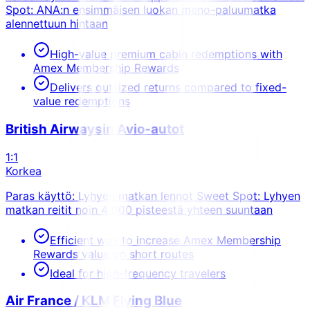
Spot: ANA:n ensimmäisen luokan meno-paluumatka
alennettuun hintaan
High-value premium cabin redemptions with
Amex Membership Rewards
Delivers outsized returns compared to fixed-
value redemptions
British Airwaysin Avio-autot
1:1
Korkea
Paras käyttö: Lyhyen matkan lennot Sweet Spot: Lyhyen
matkan reitit noin 4 000 pisteestä yhteen suuntaan
Efficient way to increase Amex Membership
Rewards value on short routes
Ideal for high-frequency travelers
Air France / KLM Flying Blue