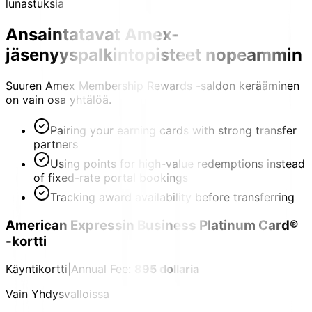
lunastuksia
Ansaintatavat
Amex-
jäsenyyspalkintopisteet nopeammin
Suuren Amex Membership Rewards -saldon kerääminen
on vain osa yhtälöä.
Pairing your earning cards with strong transfer
partners
Using points for high-value redemptions instead
of fixed-rate portal bookings
Tracking award availability before transferring
American Expressin Business Platinum Card®
-kortti
Käyntikortti
|
Annual Fee:
895 dollaria
Vain Yhdysvalloissa