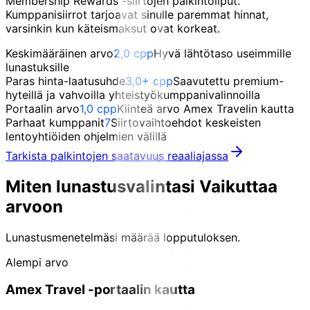
Membership Rewards -siirtojen palkintoliput.
Kumppanisiirrot tarjoavat sinulle paremmat hinnat,
varsinkin kun käteismaksut ovat korkeat.
Keskimääräinen arvo
2,0 cpp
Hyvä lähtötaso useimmille
lunastuksille
Paras hinta-laatusuhde
3,0+ cpp
Saavutettu premium-
hyteillä ja vahvoilla yhteistyökumppanivalinnoilla
Portaalin arvo
1,0 cpp
Kiinteä arvo Amex Travelin kautta
Parhaat kumppanit
7
Siirtovaihtoehdot keskeisten
lentoyhtiöiden ohjelmien välillä
Tarkista palkintojen saatavuus reaaliajassa
Miten lunastusvalintasi
Vaikuttaa
arvoon
Lunastusmenetelmäsi määrää lopputuloksen.
Alempi arvo
Amex Travel -portaalin kautta