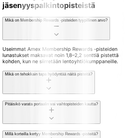
jäsenyyspalkintopisteistä
Mikä on Membership Rewards -pisteiden tyypillinen arvo?
Useimmat Amex Membership Rewards -pisteiden
lunastukset maksavat noin 1,8–2,2 senttiä pistettä
kohden, kun ne siirretään lentoyhtiökumppaneille.
Mikä on tehokkain tapa hyödyntää näitä pisteitä?
Pitäisikö varata portaalin vai vaihtopisteiden kautta?
Millä korteilla kertyy Membership Rewards -pisteitä?