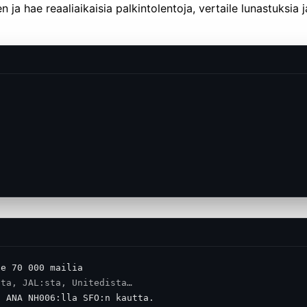
a hae reaaliaikaisia ​​palkintolentoja, vertaile lunastuksia 
le 70 000 mailia
sta, JAL:sta, Unitedista…
: ANA NH006:lla SFO:n kautta.