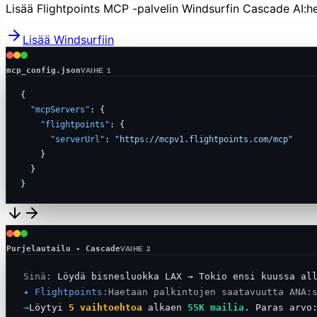
Lisää Flightpoints MCP -palvelin Windsurfin Cascade AI:hen j
Lisää Windsurfiin
mcp_config.json
VAIHE 1
{
"mcpServers"
: {
"flightpoints"
: {
"serverUrl"
:
"https://mcpv1.flightpoints.com/mcp"
}
}
}
Purjelautailu - Cascade
VAIHE 2
Sinä:
Löydä bisnesluokka LAX → Tokio ensi kuussa al
✦ Flightpoints:
Haetaan palkintojen saatavuutta ANA:
→
Löytyi
5 vaihtoehtoa
alkaen
55K mailia
.
Paras arvo