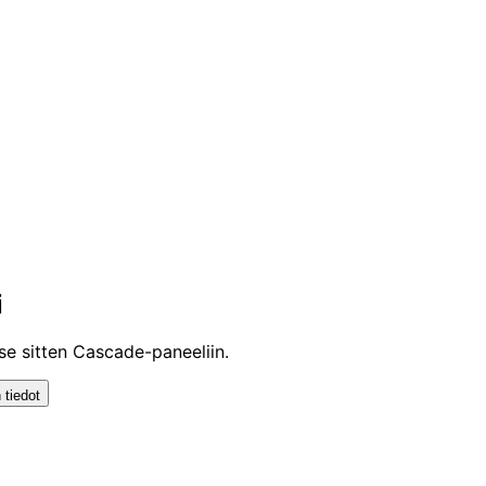
älilaskut, varauksen URL-osoite
tolentoja välittömästi.
i
se sitten Cascade-paneeliin.
 tiedot