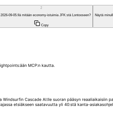
2
2026-09-05:llä mitään economy-istuimia JFK:stä Lontooseen?
Näytä minul
Copy
lightpoints:ään MCP:n kautta.
 Windsurfin Cascade AI:lle suoran pääsyn reaaliaikaisiin pa
iajassa etsiäkseen saatavuutta yli 40:stä kanta-asiakasohje