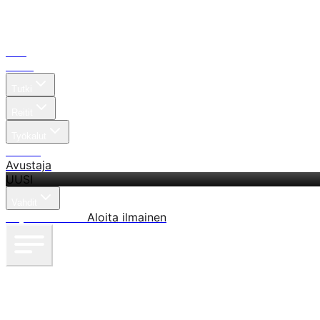
Koti
Haku
Tutki
Reitit
Työkalut
Hinnat
Avustaja
UUSI
Vahdit
Kirjaudu sisään
Aloita ilmainen