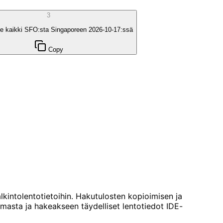
3
le kaikki SFO:sta Singaporeen 2026-10-17:ssä
Copy
lkintolentotietoihin. Hakutulosten kopioimisen ja
lmasta ja hakeakseen täydelliset lentotiedot IDE-