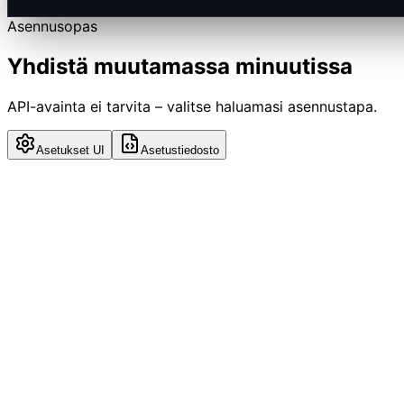
Asennusopas
Yhdistä muutamassa minuutissa
API-avainta ei tarvita – valitse haluamasi asennustapa.
Asetukset UI
Asetustiedosto
1
Avaa Windsurf-asetukset
Press
(macOS) or
(Windows/Linux),
or click the gear ic
Cmd ,
Ctrl ,
3
Täytä palvelimen tiedot
Set Type to
, paste the URL from the preview card, leave A
HTTP / SSE
4