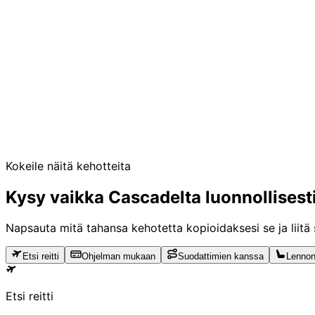
hanki-lennon tiedot
Täydelliset tiedot segmentistä – ajat, lentokoneet, v
Ilmainen & Avoin
Aloitus ei vaadi API-avainta tai tiliä. Yhdistä ja etsi palkin
Katso Pro-ominaisuudet
Kokeile näitä kehotteita
Kysy vaikka Cascadelta
luonnollisest
Napsauta mitä tahansa kehotetta kopioidaksesi se ja liitä 
Etsi reitti
Ohjelman mukaan
Suodattimien kanssa
Lennon
Etsi reitti