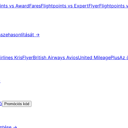
oints vs AwardFares
Flightpoints vs ExpertFlyer
Flightpoints
sszehasonlítását
→
rlines KrisFlyer
British Airways Avios
United MileagePlus
Az 
→
ó
Promóciós kód
ntése
→