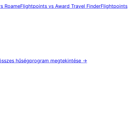
 vs Roame
Flightpoints vs Award Travel Finder
Flightpoints
összes hűségprogram megtekintése
→