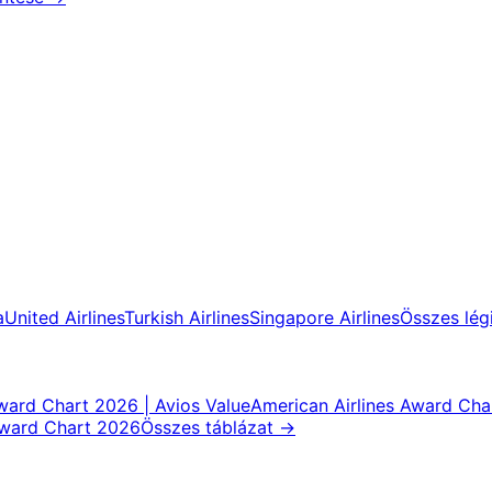
a
United Airlines
Turkish Airlines
Singapore Airlines
Összes lég
Award Chart 2026 | Avios Value
American Airlines Award Cha
Award Chart 2026
Összes táblázat
→