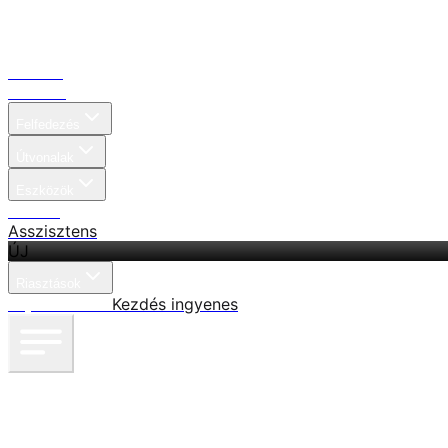
Főoldal
Keresés
Felfedezés
Útvonalak
Eszközök
Árazás
Asszisztens
ÚJ
Riasztások
Bejelentkezés
Kezdés ingyenes