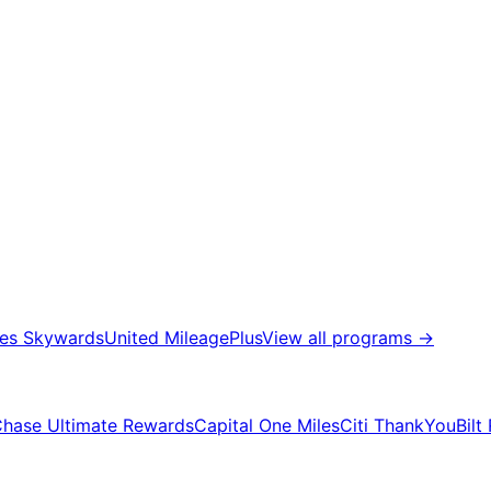
tes Skywards
United MileagePlus
View all programs
→
hase Ultimate Rewards
Capital One Miles
Citi ThankYou
Bilt