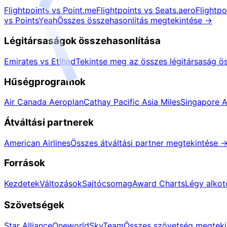
Flightpoints vs Point.me
Flightpoints vs Seats.aero
Flightp
vs PointsYeah
Összes összehasonlítás megtekintése
→
Légitársaságok összehasonlítása
Emirates vs Etihad
Tekintse meg az összes légitársaság ö
Hűségprogramok
Air Canada Aeroplan
Cathay Pacific Asia Miles
Singapore Ai
Átváltási partnerek
American Airlines
Összes átváltási partner megtekintése
Források
Kezdetek
Változások
Sajtócsomag
Award Charts
Légy alkot
Szövetségek
Star Alliance
Oneworld
SkyTeam
Összes szövetség megteki