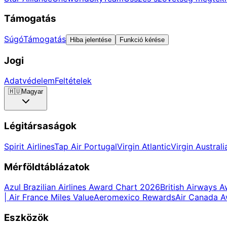
Támogatás
Súgó
Támogatás
Hiba jelentése
Funkció kérése
Jogi
Adatvédelem
Feltételek
🇭🇺
Magyar
Légitársaságok
Spirit Airlines
Tap Air Portugal
Virgin Atlantic
Virgin Australi
Mérföldtáblázatok
Azul Brazilian Airlines Award Chart 2026
British Airways 
| Air France Miles Value
Aeromexico Rewards
Air Canada 
Eszközök