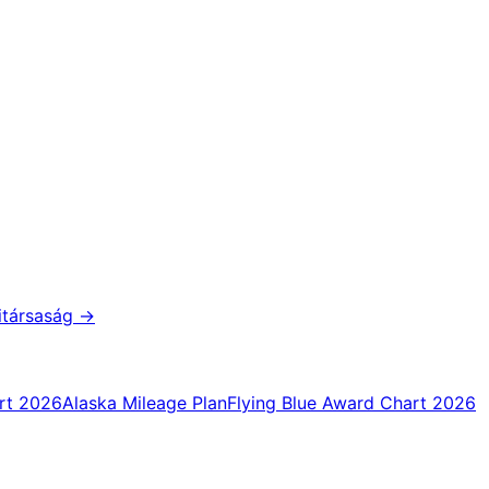
itársaság
→
rt 2026
Alaska Mileage Plan
Flying Blue Award Chart 2026