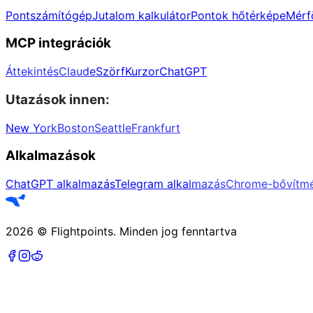
Pontszámítógép
Jutalom kalkulátor
Pontok hőtérképe
Mérfö
MCP integrációk
Áttekintés
Claude
Szörf
Kurzor
ChatGPT
Utazások innen:
New York
Boston
Seattle
Frankfurt
Alkalmazások
ChatGPT alkalmazás
Telegram alkalmazás
Chrome-bővítm
2026
©
Flightpoints
.
Minden jog fenntartva