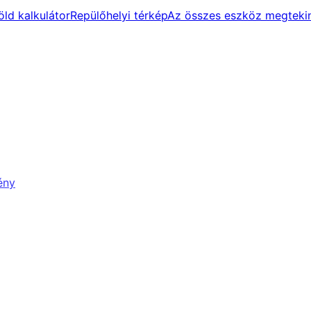
ld kalkulátor
Repülőhelyi térkép
Az összes eszköz megteki
ény