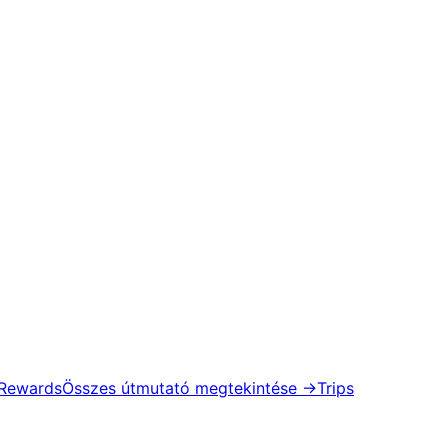
 Rewards
Összes útmutató megtekintése
→
Trips