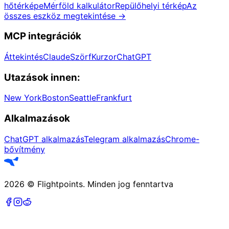
hőtérképe
Mérföld kalkulátor
Repülőhelyi térkép
Az
összes eszköz megtekintése
→
MCP integrációk
Áttekintés
Claude
Szörf
Kurzor
ChatGPT
Utazások innen:
New York
Boston
Seattle
Frankfurt
Alkalmazások
ChatGPT alkalmazás
Telegram alkalmazás
Chrome-
bővítmény
2026
©
Flightpoints
.
Minden jog fenntartva