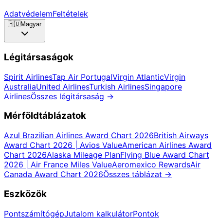
Adatvédelem
Feltételek
🇭🇺
Magyar
Légitársaságok
Spirit Airlines
Tap Air Portugal
Virgin Atlantic
Virgin
Australia
United Airlines
Turkish Airlines
Singapore
Airlines
Összes légitársaság
→
Mérföldtáblázatok
Azul Brazilian Airlines Award Chart 2026
British Airways
Award Chart 2026 | Avios Value
American Airlines Award
Chart 2026
Alaska Mileage Plan
Flying Blue Award Chart
2026 | Air France Miles Value
Aeromexico Rewards
Air
Canada Award Chart 2026
Összes táblázat
→
Eszközök
Pontszámítógép
Jutalom kalkulátor
Pontok