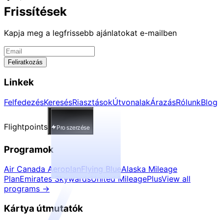
Frissítések
Kapja meg a legfrissebb ajánlatokat e-mailben
Feliratkozás
Linkek
Felfedezés
Keresés
Riasztások
Útvonalak
Árazás
Rólunk
Blog
Flightpoints
Pro szerzése
Programok
Air Canada Aeroplan
Flying Blue
Alaska Mileage
Plan
Emirates Skywards
United MileagePlus
View all
programs
→
Kártya útmutatók