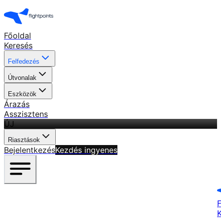
Főoldal
Keresés
Felfedezés
Útvonalak
Eszközök
Árazás
Asszisztens
ÚJ
Riasztások
Bejelentkezés
Kezdés ingyenes
F