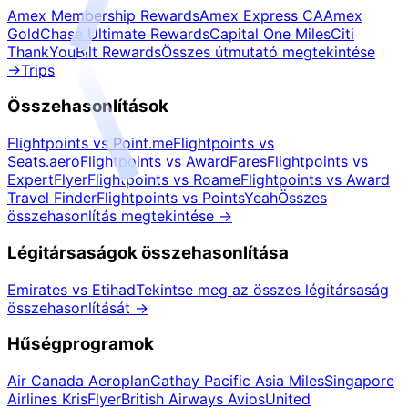
Amex Membership Rewards
Amex Express CA
Amex
Gold
Chase Ultimate Rewards
Capital One Miles
Citi
ThankYou
Bilt Rewards
Összes útmutató megtekintése
→
Trips
Összehasonlítások
Flightpoints vs Point.me
Flightpoints vs
Seats.aero
Flightpoints vs AwardFares
Flightpoints vs
ExpertFlyer
Flightpoints vs Roame
Flightpoints vs Award
Travel Finder
Flightpoints vs PointsYeah
Összes
összehasonlítás megtekintése
→
Légitársaságok összehasonlítása
Emirates vs Etihad
Tekintse meg az összes légitársaság
összehasonlítását
→
Hűségprogramok
Air Canada Aeroplan
Cathay Pacific Asia Miles
Singapore
Airlines KrisFlyer
British Airways Avios
United