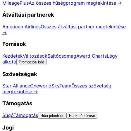
MileagePlus
Az összes hűségprogram megtekintése
→
Átváltási partnerek
American Airlines
Összes átváltási partner megtekintése
→
Források
Kezdetek
Változások
Sajtócsomag
Award Charts
Légy
alkotó
Promóciós kód
Szövetségek
Star Alliance
Oneworld
SkyTeam
Összes szövetség
megtekintése
→
Támogatás
Súgó
Támogatás
Hiba jelentése
Funkció kérése
Jogi