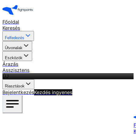
Főoldal
Keresés
Felfedezés
Útvonalak
Eszközök
Árazás
Asszisztens
ÚJ
Riasztások
Bejelentkezés
Kezdés ingyenes
F