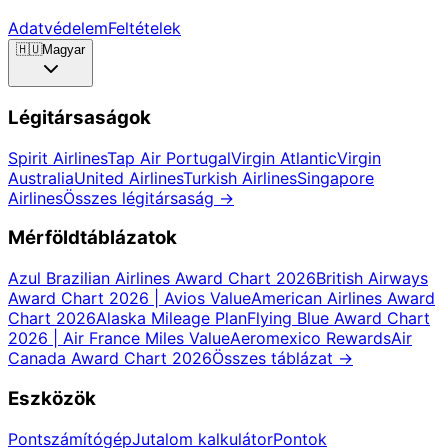
Adatvédelem
Feltételek
🇭🇺
Magyar
Légitársaságok
Spirit Airlines
Tap Air Portugal
Virgin Atlantic
Virgin
Australia
United Airlines
Turkish Airlines
Singapore
Airlines
Összes légitársaság
→
Mérföldtáblázatok
Azul Brazilian Airlines Award Chart 2026
British Airways
Award Chart 2026 | Avios Value
American Airlines Award
Chart 2026
Alaska Mileage Plan
Flying Blue Award Chart
2026 | Air France Miles Value
Aeromexico Rewards
Air
Canada Award Chart 2026
Összes táblázat
→
Eszközök
Pontszámítógép
Jutalom kalkulátor
Pontok