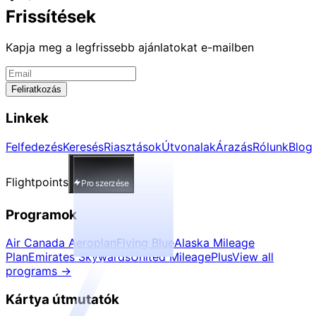
Frissítések
Kapja meg a legfrissebb ajánlatokat e-mailben
Feliratkozás
Linkek
Felfedezés
Keresés
Riasztások
Útvonalak
Árazás
Rólunk
Blog
Flightpoints
Pro szerzése
Programok
Air Canada Aeroplan
Flying Blue
Alaska Mileage
Plan
Emirates Skywards
United MileagePlus
View all
programs
→
Kártya útmutatók