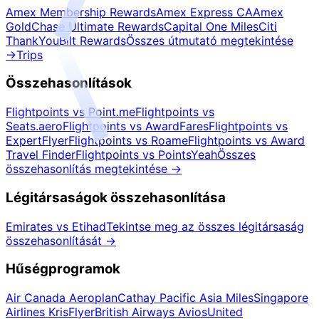
Amex Membership Rewards
Amex Express CA
Amex
Gold
Chase Ultimate Rewards
Capital One Miles
Citi
ThankYou
Bilt Rewards
Összes útmutató megtekintése
→
Trips
Összehasonlítások
Flightpoints vs Point.me
Flightpoints vs
Seats.aero
Flightpoints vs AwardFares
Flightpoints vs
ExpertFlyer
Flightpoints vs Roame
Flightpoints vs Award
Travel Finder
Flightpoints vs PointsYeah
Összes
összehasonlítás megtekintése
→
Légitársaságok összehasonlítása
Emirates vs Etihad
Tekintse meg az összes légitársaság
összehasonlítását
→
Hűségprogramok
Air Canada Aeroplan
Cathay Pacific Asia Miles
Singapore
Airlines KrisFlyer
British Airways Avios
United