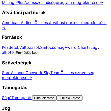
MileagePlus
Az összes hűségprogram megtekintése
→
Átváltási partnerek
American Airlines
Összes átváltási partner megtekintése
→
Források
Kezdetek
Változások
Sajtócsomag
Award Charts
Légy
alkotó
Promóciós kód
Szövetségek
Star Alliance
Oneworld
SkyTeam
Összes szövetség
megtekintése
→
Támogatás
Súgó
Támogatás
Hiba jelentése
Funkció kérése
Jogi