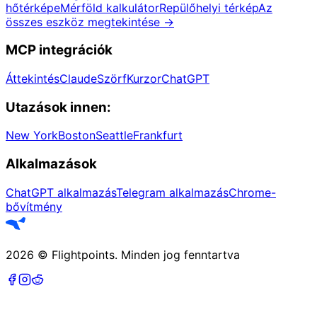
hőtérképe
Mérföld kalkulátor
Repülőhelyi térkép
Az
összes eszköz megtekintése
→
MCP integrációk
Áttekintés
Claude
Szörf
Kurzor
ChatGPT
Utazások innen:
New York
Boston
Seattle
Frankfurt
Alkalmazások
ChatGPT alkalmazás
Telegram alkalmazás
Chrome-
bővítmény
2026
©
Flightpoints
.
Minden jog fenntartva