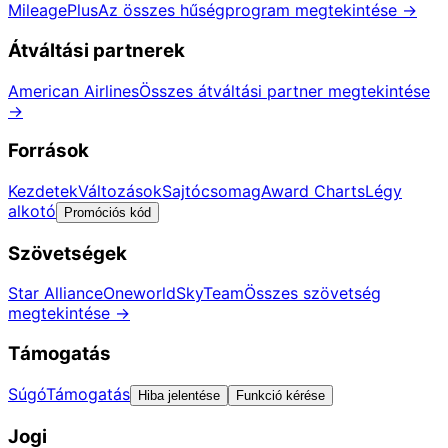
MileagePlus
Az összes hűségprogram megtekintése
→
Átváltási partnerek
American Airlines
Összes átváltási partner megtekintése
→
Források
Kezdetek
Változások
Sajtócsomag
Award Charts
Légy
alkotó
Promóciós kód
Szövetségek
Star Alliance
Oneworld
SkyTeam
Összes szövetség
megtekintése
→
Támogatás
Súgó
Támogatás
Hiba jelentése
Funkció kérése
Jogi