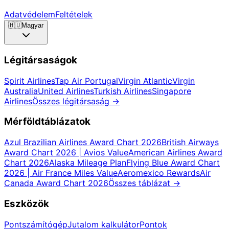
Adatvédelem
Feltételek
🇭🇺
Magyar
Légitársaságok
Spirit Airlines
Tap Air Portugal
Virgin Atlantic
Virgin
Australia
United Airlines
Turkish Airlines
Singapore
Airlines
Összes légitársaság
→
Mérföldtáblázatok
Azul Brazilian Airlines Award Chart 2026
British Airways
Award Chart 2026 | Avios Value
American Airlines Award
Chart 2026
Alaska Mileage Plan
Flying Blue Award Chart
2026 | Air France Miles Value
Aeromexico Rewards
Air
Canada Award Chart 2026
Összes táblázat
→
Eszközök
Pontszámítógép
Jutalom kalkulátor
Pontok