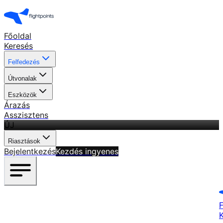
Főoldal
Keresés
Felfedezés
Útvonalak
Eszközök
Árazás
Asszisztens
ÚJ
Riasztások
Bejelentkezés
Kezdés ingyenes
F