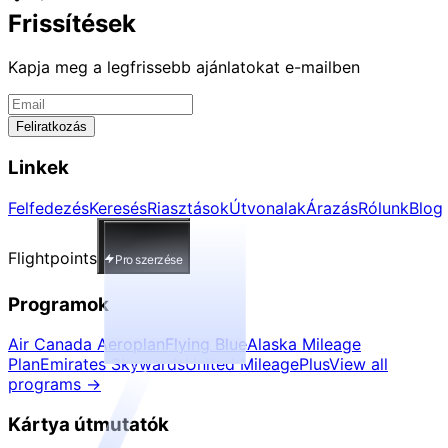
Frissítések
Kapja meg a legfrissebb ajánlatokat e-mailben
Feliratkozás
Linkek
Felfedezés
Keresés
Riasztások
Útvonalak
Árazás
Rólunk
Blog
Flightpoints
Pro szerzése
Programok
Air Canada Aeroplan
Flying Blue
Alaska Mileage
Plan
Emirates Skywards
United MileagePlus
View all
programs
→
Kártya útmutatók