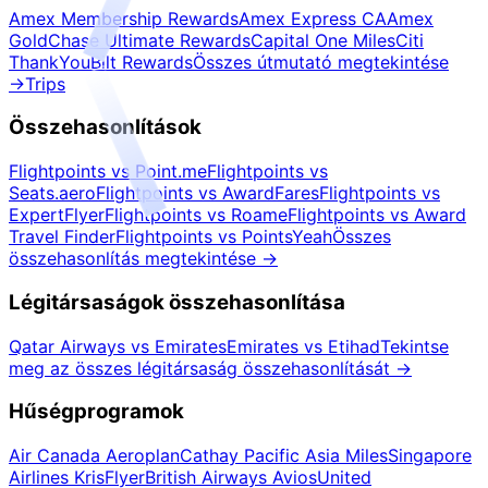
Amex Membership Rewards
Amex Express CA
Amex
Gold
Chase Ultimate Rewards
Capital One Miles
Citi
ThankYou
Bilt Rewards
Összes útmutató megtekintése
→
Trips
Összehasonlítások
Flightpoints vs Point.me
Flightpoints vs
Seats.aero
Flightpoints vs AwardFares
Flightpoints vs
ExpertFlyer
Flightpoints vs Roame
Flightpoints vs Award
Travel Finder
Flightpoints vs PointsYeah
Összes
összehasonlítás megtekintése
→
Légitársaságok összehasonlítása
Qatar Airways vs Emirates
Emirates vs Etihad
Tekintse
meg az összes légitársaság összehasonlítását
→
Hűségprogramok
Air Canada Aeroplan
Cathay Pacific Asia Miles
Singapore
Airlines KrisFlyer
British Airways Avios
United