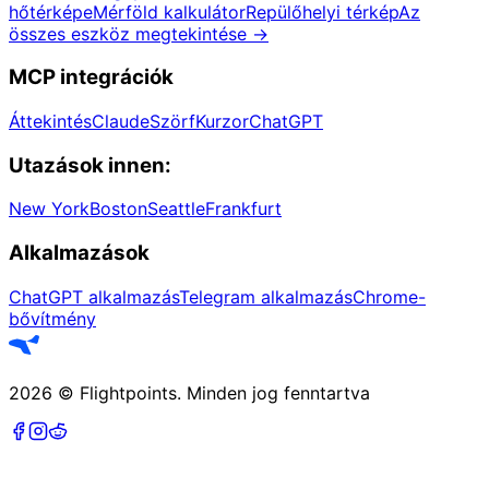
hőtérképe
Mérföld kalkulátor
Repülőhelyi térkép
Az
összes eszköz megtekintése
→
MCP integrációk
Áttekintés
Claude
Szörf
Kurzor
ChatGPT
Utazások innen:
New York
Boston
Seattle
Frankfurt
Alkalmazások
ChatGPT alkalmazás
Telegram alkalmazás
Chrome-
bővítmény
2026
©
Flightpoints
.
Minden jog fenntartva