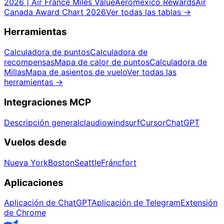
2026 | Air France Miles Value
Aeromexico Rewards
Air
Canada Award Chart 2026
Ver todas las tablas
→
Herramientas
Calculadora de puntos
Calculadora de
recompensas
Mapa de calor de puntos
Calculadora de
Millas
Mapa de asientos de vuelo
Ver todas las
herramientas
→
Integraciones MCP
Descripción general
claudio
windsurf
Cursor
ChatGPT
Vuelos desde
Nueva York
Boston
Seattle
Fráncfort
Aplicaciones
Aplicación de ChatGPT
Aplicación de Telegram
Extensión
de Chrome