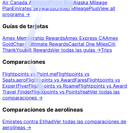
Air Canada Aeroplan
Flying Blue
Alaska Mileage
Plan
Emirates Skywards
United MileagePlus
View all
programs
→
Guías de tarjetas
Amex Membership Rewards
Amex Express CA
Amex
Gold
Chase Ultimate Rewards
Capital One Miles
Citi
ThankYou
Bilt Rewards
Ver todas las guías
→
Trips
Comparaciones
Flightpoints vs Point.me
Flightpoints vs
Seats.aero
Flightpoints vs AwardFares
Flightpoints vs
ExpertFlyer
Flightpoints vs Roame
Flightpoints vs Award
Travel Finder
Flightpoints vs PointsYeah
Ver todas las
comparaciones
→
Comparaciones de aerolíneas
Emirates contra Etihad
Ver todas las comparaciones de
aerolíneas
→