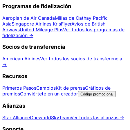
Programas de fidelización
Aeroplan de Air Canada
Millas de Cathay Pacific
Asia
Singapore Airlines KrisFlyer
Avios de British
Airways
United Mileage Plus
Ver todos los programas de
fidelización
→
Socios de transferencia
American Airlines
Ver todos los socios de transferencia
→
Recursos
Primeros Pasos
Cambios
Kit de prensa
Gráficos de
premios
Conviértete en un creador
Código promocional
Alianzas
Star Alliance
Oneworld
SkyTeam
Ver todas las alianzas
→
Soporte