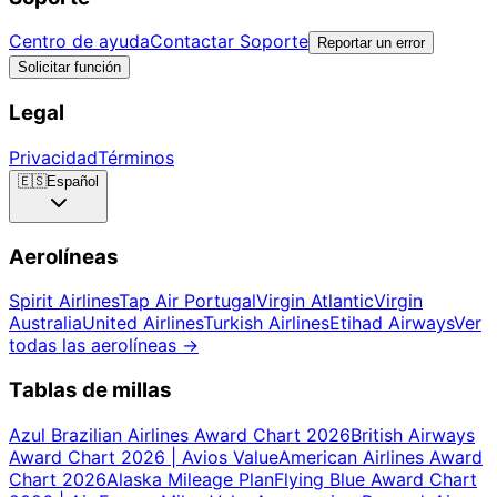
Centro de ayuda
Contactar Soporte
Reportar un error
Solicitar función
Legal
Privacidad
Términos
🇪🇸
Español
Aerolíneas
Spirit Airlines
Tap Air Portugal
Virgin Atlantic
Virgin
Australia
United Airlines
Turkish Airlines
Etihad Airways
Ver
todas las aerolíneas
→
Tablas de millas
Azul Brazilian Airlines Award Chart 2026
British Airways
Award Chart 2026 | Avios Value
American Airlines Award
Chart 2026
Alaska Mileage Plan
Flying Blue Award Chart