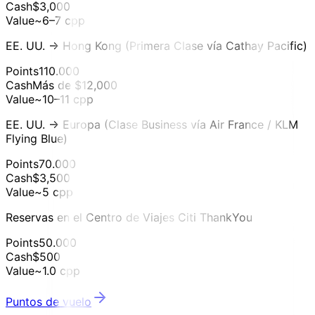
Cash
$3,000
Value
~6–7 cpp
EE. UU. → Hong Kong (Primera Clase vía Cathay Pacific)
Points
110.000
Cash
Más de $12,000
Value
~10–11 cpp
EE. UU. → Europa (Clase Business vía Air France / KLM
Flying Blue)
Points
70.000
Cash
$3,500
Value
~5 cpp
Reservas en el Centro de Viajes Citi ThankYou
Points
50.000
Cash
$500
Value
~1.0 cpp
Puntos de vuelo