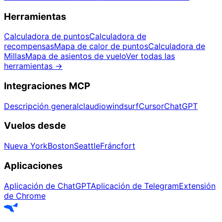
Herramientas
Calculadora de puntos
Calculadora de
recompensas
Mapa de calor de puntos
Calculadora de
Millas
Mapa de asientos de vuelo
Ver todas las
herramientas
→
Integraciones MCP
Descripción general
claudio
windsurf
Cursor
ChatGPT
Vuelos desde
Nueva York
Boston
Seattle
Fráncfort
Aplicaciones
Aplicación de ChatGPT
Aplicación de Telegram
Extensión
de Chrome