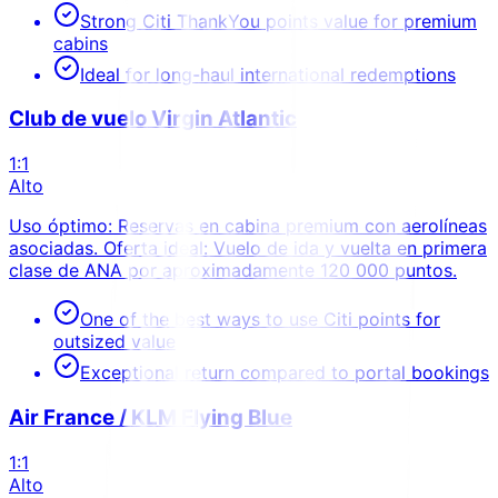
Strong Citi ThankYou points value for premium
cabins
Ideal for long-haul international redemptions
Club de vuelo Virgin Atlantic
1:1
Alto
Uso óptimo: Reservas en cabina premium con aerolíneas
asociadas. Oferta ideal: Vuelo de ida y vuelta en primera
clase de ANA por aproximadamente 120 000 puntos.
One of the best ways to use Citi points for
outsized value
Exceptional return compared to portal bookings
Air France / KLM Flying Blue
1:1
Alto