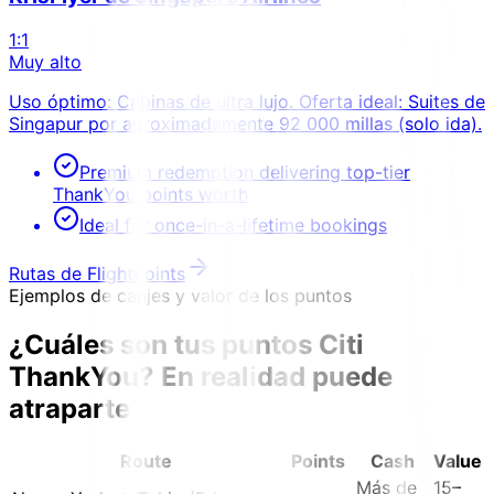
1:1
Muy alto
Uso óptimo: Cabinas de ultra lujo. Oferta ideal: Suites de
Singapur por aproximadamente 92 000 millas (solo ida).
Premium redemption delivering top-tier
ThankYou points worth
Ideal for once-in-a-lifetime bookings
Rutas de Flightpoints
Ejemplos de canjes y valor de los puntos
¿Cuáles son tus puntos Citi
ThankYou?
En realidad puede
atraparte
Route
Points
Cash
Value
Más de
15–