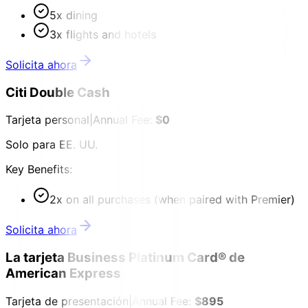
5x dining
3x flights and hotels
Solicita ahora
Citi Double Cash
Tarjeta personal
|
Annual Fee:
$0
Solo para EE. UU.
Key Benefits:
2x on all purchases (when paired with Premier)
Solicita ahora
La tarjeta Business Platinum Card® de
American Express
Tarjeta de presentación
|
Annual Fee:
$895