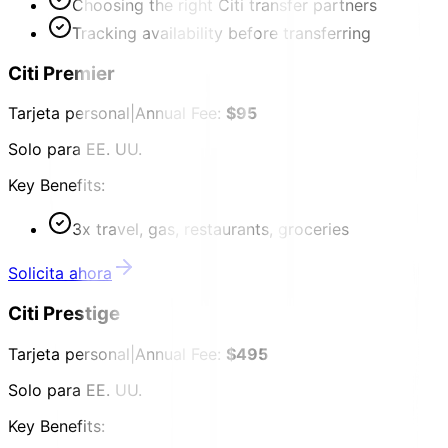
Choosing the right Citi transfer partners
Tracking availability before transferring
Citi Premier
Tarjeta personal
|
Annual Fee:
$95
Solo para EE. UU.
Key Benefits:
3x travel, gas, restaurants, groceries
Solicita ahora
Citi Prestige
Tarjeta personal
|
Annual Fee:
$495
Solo para EE. UU.
Key Benefits: