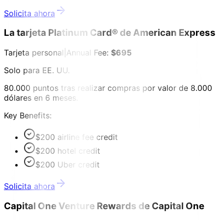
Solicita ahora
La tarjeta Platinum Card® de American Express
Tarjeta personal
|
Annual Fee:
$695
Solo para EE. UU.
80.000 puntos tras realizar compras por valor de 8.000
dólares en 6 meses.
Key Benefits:
$200 airline fee credit
$200 hotel credit
$200 Uber credit
Solicita ahora
Capital One Venture Rewards de Capital One