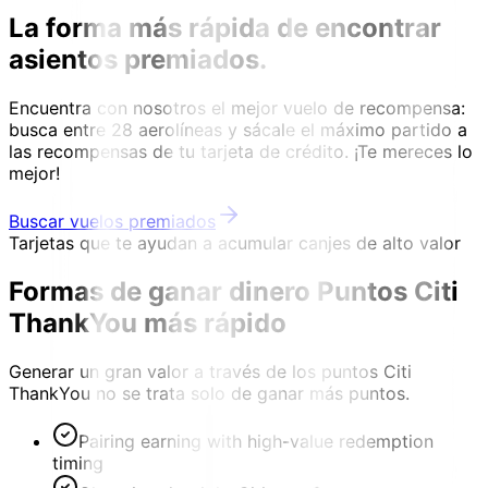
La forma más rápida de encontrar
asientos premiados.
Encuentra con nosotros el mejor vuelo de recompensa:
busca entre 28 aerolíneas y sácale el máximo partido a
las recompensas de tu tarjeta de crédito. ¡Te mereces lo
mejor!
Buscar vuelos premiados
Tarjetas que te ayudan a acumular canjes de alto valor
Formas de ganar dinero
Puntos Citi
ThankYou más rápido
Generar un gran valor a través de los puntos Citi
ThankYou no se trata solo de ganar más puntos.
Pairing earning with high-value redemption
timing