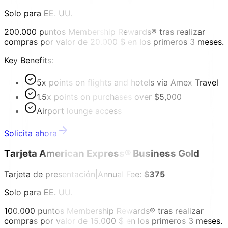
Solo para EE. UU.
200.000 puntos Membership Rewards® tras realizar
compras por valor de 20.000 $ en los primeros 3 meses.
Key Benefits:
5x points on flights and hotels via Amex Travel
1.5x points on purchases over $5,000
Airport lounge access
Solicita ahora
Tarjeta American Express® Business Gold
Tarjeta de presentación
|
Annual Fee:
$375
Solo para EE. UU.
100.000 puntos Membership Rewards® tras realizar
compras por valor de 15.000 $ en los primeros 3 meses.