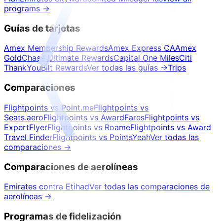
programs
→
Guías de tarjetas
Amex Membership Rewards
Amex Express CA
Amex
Gold
Chase Ultimate Rewards
Capital One Miles
Citi
ThankYou
Bilt Rewards
Ver todas las guías
→
Trips
Comparaciones
Flightpoints vs Point.me
Flightpoints vs
Seats.aero
Flightpoints vs AwardFares
Flightpoints vs
ExpertFlyer
Flightpoints vs Roame
Flightpoints vs Award
Travel Finder
Flightpoints vs PointsYeah
Ver todas las
comparaciones
→
Comparaciones de aerolíneas
Emirates contra Etihad
Ver todas las comparaciones de
aerolíneas
→
Programas de fidelización