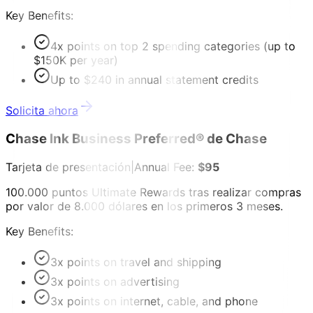
Key Benefits:
4x points on top 2 spending categories (up to
$150K per year)
Up to $240 in annual statement credits
Solicita ahora
Chase Ink Business Preferred® de Chase
Tarjeta de presentación
|
Annual Fee:
$95
100.000 puntos Ultimate Rewards tras realizar compras
por valor de 8.000 dólares en los primeros 3 meses.
Key Benefits:
3x points on travel and shipping
3x points on advertising
3x points on internet, cable, and phone