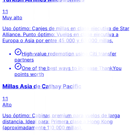
1:1
Muy alto
Uso óptimo: Canjes de millas en clase ejecutiva de Star
Alliance. Punto óptimo: Vuelos en clase ejecutiva a
Europa o Asia por entre 45 000 y 63 000 millas.
High-value redemption using Citi transfer
partners
One of the best ways to increase ThankYou
points worth
Millas Asia de Cathay Pacific
1:1
Alto
Uso óptimo: Cabinas premium para vuelos de larga
distancia. Ideal para: Primera clase a Hong Kong
(aproximadamente 110 000 millas).