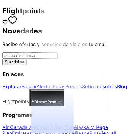
Flightpoints
Novedades
Recibe ofertas y consejos de viaje en tu email
Suscribirse
Enlaces
Explorar
Buscar
Alertas
Rutas
Precios
Sobre nosotros
Blog
Flightpoints
Obtener Premium
Programas
Air Canada Aeroplan
Flying Blue
Alaska Mileage
Plan
Emirates Skywards
United MileagePlus
View all