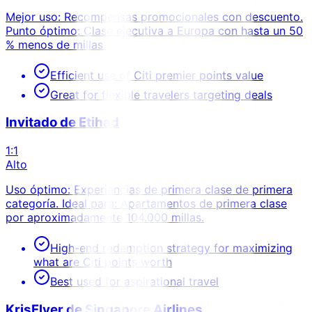
Mejor uso: Recompensas promocionales con descuento.
Punto óptimo: Clase ejecutiva a Europa con hasta un 50
% menos de millas.
Efficient use of Citi premier points value
Great for flexible travelers targeting deals
Invitado de Etihad
1:1
Alto
Uso óptimo: Experiencias de primera clase de primera
categoría. Ideal para: Apartamentos de primera clase
por aproximadamente 104.000 millas.
High-end redemption strategy for maximizing
what are Citi points worth
Best used for aspirational travel
KrisFlyer de Singapore Airlines