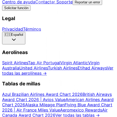
Centro de ayuda
Contactar Soporte
Reportar un error
Solicitar función
Legal
Privacidad
Términos
🇪🇸
Español
Aerolíneas
Spirit Airlines
Tap Air Portugal
Virgin Atlantic
Virgin
Australia
United Airlines
Turkish Airlines
Etihad Airways
Ver
todas las aerolíneas
→
Tablas de millas
Azul Brazilian Airlines Award Chart 2026
British Airways
Award Chart 2026 | Avios Value
American Airlines Award
Chart 2026
Alaska Mileage Plan
Flying Blue Award Chart
2026 | Air France Miles Value
Aeromexico Rewards
Air
Canada Award Chart 2026
Ver todas las tablas
→