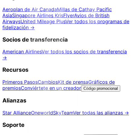
Aeroplan de Air Canada
Millas de Cathay Pacific
Asia
Singapore Airlines KrisFlyer
Avios de British
Airways
United Mileage Plus
Ver todos los programas de
fidelización
→
Socios de transferencia
American Airlines
Ver todos los socios de transferencia
→
Recursos
Primeros Pasos
Cambios
Kit de prensa
Gráficos de
premios
Conviértete en un creador
Código promocional
Alianzas
Star Alliance
Oneworld
SkyTeam
Ver todas las alianzas
→
Soporte