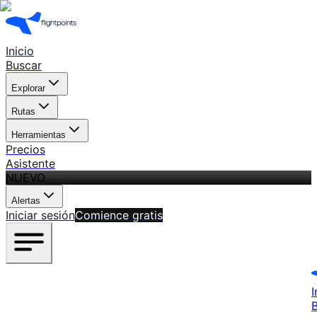
Inicio
Buscar
Explorar
Rutas
Herramientas
Precios
Asistente
NUEVO
Alertas
Iniciar sesión
Comience gratis
I