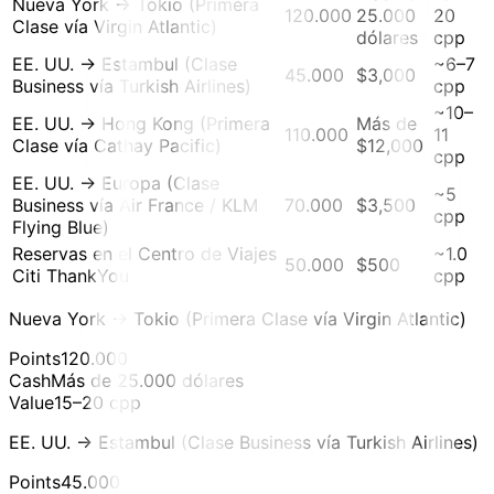
Nueva York → Tokio (Primera
120.000
25.000
20
Clase vía Virgin Atlantic)
dólares
cpp
EE. UU. → Estambul (Clase
~6–7
45.000
$3,000
Business vía Turkish Airlines)
cpp
~10–
EE. UU. → Hong Kong (Primera
Más de
110.000
11
Clase vía Cathay Pacific)
$12,000
cpp
EE. UU. → Europa (Clase
~5
Business vía Air France / KLM
70.000
$3,500
cpp
Flying Blue)
Reservas en el Centro de Viajes
~1.0
50.000
$500
Citi ThankYou
cpp
Nueva York → Tokio (Primera Clase vía Virgin Atlantic)
Points
120.000
Cash
Más de 25.000 dólares
Value
15–20 cpp
EE. UU. → Estambul (Clase Business vía Turkish Airlines)
Points
45.000