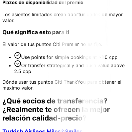
Plazos de disponibilidad del premio
Los asientos limitados crean oportunidades de mayor
valor.
Qué significa esto para ti
El valor de tus puntos Citi Premier no es fijo.
Use points for simple bookings at ~1.0 cpp
Or transfer strategically and push value above
2.5 cpp
Dónde usar tus puntos Citi ThankYou para obtener el
máximo valor.
¿Qué socios de transferencia?
¿Realmente te ofrecen la mejor
relación calidad-precio?
Turkish Airlines Miles&Smiles