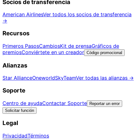
Socios de transferencia
American Airlines
Ver todos los socios de transferencia
→
Recursos
Primeros Pasos
Cambios
Kit de prensa
Gráficos de
premios
Conviértete en un creador
Código promocional
Alianzas
Star Alliance
Oneworld
SkyTeam
Ver todas las alianzas
→
Soporte
Centro de ayuda
Contactar Soporte
Reportar un error
Solicitar función
Legal
Privacidad
Términos