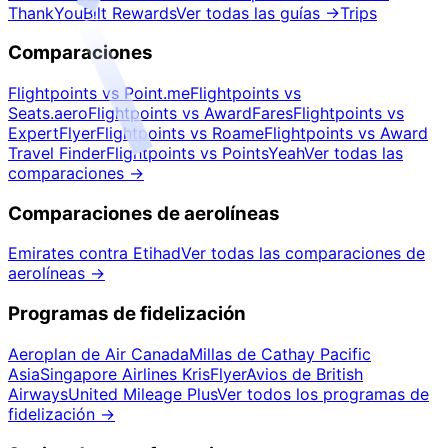
ThankYou
Bilt Rewards
Ver todas las guías
→
Trips
Comparaciones
Flightpoints vs Point.me
Flightpoints vs
Seats.aero
Flightpoints vs AwardFares
Flightpoints vs
ExpertFlyer
Flightpoints vs Roame
Flightpoints vs Award
Travel Finder
Flightpoints vs PointsYeah
Ver todas las
comparaciones
→
Comparaciones de aerolíneas
Emirates contra Etihad
Ver todas las comparaciones de
aerolíneas
→
Programas de fidelización
Aeroplan de Air Canada
Millas de Cathay Pacific
Asia
Singapore Airlines KrisFlyer
Avios de British
Airways
United Mileage Plus
Ver todos los programas de
fidelización
→