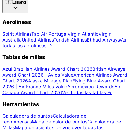
🇪🇸
Español
Aerolíneas
Spirit Airlines
Tap Air Portugal
Virgin Atlantic
Virgin
Australia
United Airlines
Turkish Airlines
Etihad Airways
Ver
todas las aerolíneas
→
Tablas de millas
Azul Brazilian Airlines Award Chart 2026
British Airways
Award Chart 2026 | Avios Value
American Airlines Award
Chart 2026
Alaska Mileage Plan
Flying Blue Award Chart
2026 | Air France Miles Value
Aeromexico Rewards
Air
Canada Award Chart 2026
Ver todas las tablas
→
Herramientas
Calculadora de puntos
Calculadora de
recompensas
Mapa de calor de puntos
Calculadora de
Millas
Mapa de asientos de vuelo
Ver todas las