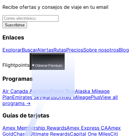
Recibe ofertas y consejos de viaje en tu email
Suscribirse
Enlaces
Explorar
Buscar
Alertas
Rutas
Precios
Sobre nosotros
Blog
Flightpoints
Obtener Premium
Programas
Air Canada Aeroplan
Flying Blue
Alaska Mileage
Plan
Emirates Skywards
United MileagePlus
View all
programs
→
Guías de tarjetas
Amex Membership Rewards
Amex Express CA
Amex
Gold
Chase Ultimate Rewards
Capital One Miles
Citi