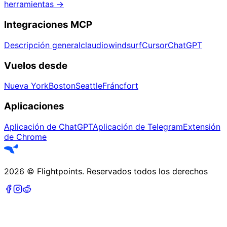
herramientas
→
Integraciones MCP
Descripción general
claudio
windsurf
Cursor
ChatGPT
Vuelos desde
Nueva York
Boston
Seattle
Fráncfort
Aplicaciones
Aplicación de ChatGPT
Aplicación de Telegram
Extensión
de Chrome
2026
©
Flightpoints
.
Reservados todos los derechos