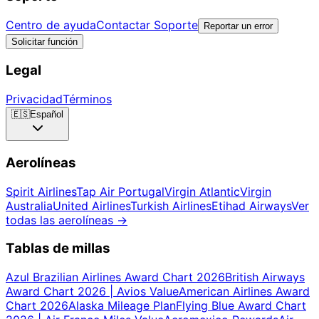
Centro de ayuda
Contactar Soporte
Reportar un error
Solicitar función
Legal
Privacidad
Términos
🇪🇸
Español
Aerolíneas
Spirit Airlines
Tap Air Portugal
Virgin Atlantic
Virgin
Australia
United Airlines
Turkish Airlines
Etihad Airways
Ver
todas las aerolíneas
→
Tablas de millas
Azul Brazilian Airlines Award Chart 2026
British Airways
Award Chart 2026 | Avios Value
American Airlines Award
Chart 2026
Alaska Mileage Plan
Flying Blue Award Chart