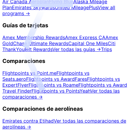
Air Canada Aeroplan
Flying Blue
Alaska Mileage
Plan
Emirates Skywards
United MileagePlus
View all
programs
→
Guías de tarjetas
Amex Membership Rewards
Amex Express CA
Amex
Gold
Chase Ultimate Rewards
Capital One Miles
Citi
ThankYou
Bilt Rewards
Ver todas las guías
→
Trips
Comparaciones
Flightpoints vs Point.me
Flightpoints vs
Seats.aero
Flightpoints vs AwardFares
Flightpoints vs
ExpertFlyer
Flightpoints vs Roame
Flightpoints vs Award
Travel Finder
Flightpoints vs PointsYeah
Ver todas las
comparaciones
→
Comparaciones de aerolíneas
Emirates contra Etihad
Ver todas las comparaciones de
aerolíneas
→