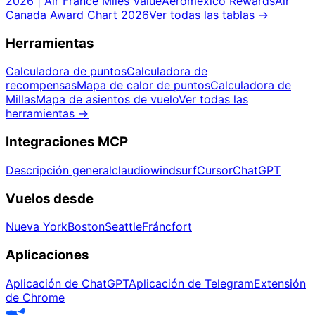
2026 | Air France Miles Value
Aeromexico Rewards
Air
Canada Award Chart 2026
Ver todas las tablas
→
Herramientas
Calculadora de puntos
Calculadora de
recompensas
Mapa de calor de puntos
Calculadora de
Millas
Mapa de asientos de vuelo
Ver todas las
herramientas
→
Integraciones MCP
Descripción general
claudio
windsurf
Cursor
ChatGPT
Vuelos desde
Nueva York
Boston
Seattle
Fráncfort
Aplicaciones
Aplicación de ChatGPT
Aplicación de Telegram
Extensión
de Chrome