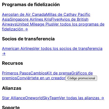
Programas de fidelización
Aeroplan de Air Canada
Millas de Cathay Pacific
Asia
Singapore Airlines KrisFlyer
Avios de British
Airways
United Mileage Plus
Ver todos los programas de
fidelización
→
Socios de transferencia
American Airlines
Ver todos los socios de transferencia
→
Recursos
Primeros Pasos
Cambios
Kit de prensa
Gráficos de
premios
Conviértete en un creador
Código promocional
Alianzas
Star Alliance
Oneworld
SkyTeam
Ver todas las alianzas
→
Soporte