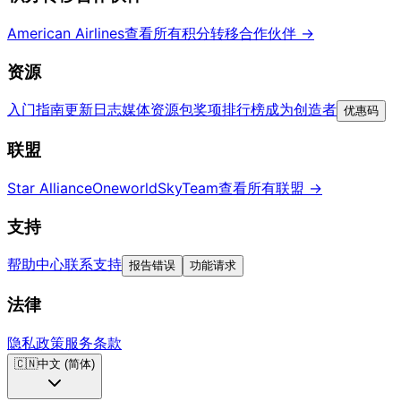
American Airlines
查看所有积分转移合作伙伴
→
资源
入门指南
更新日志
媒体资源包
奖项排行榜
成为创造者
优惠码
联盟
Star Alliance
Oneworld
SkyTeam
查看所有联盟
→
支持
帮助中心
联系支持
报告错误
功能请求
法律
隐私政策
服务条款
🇨🇳
中文 (简体)