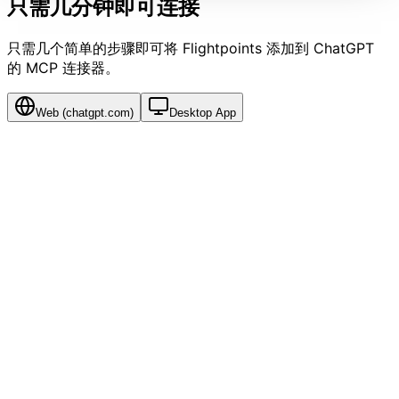
只需几分钟即可连接
只需几个简单的步骤即可将 Flightpoints 添加到 ChatGPT
的 MCP 连接器。
Web (chatgpt.com)
Desktop App
1
Enable Developer mode
Open
, click your profile icon →
Settings
→
chatgpt.com
Beta features
. Toggle on
Developer mode
.
⚠ Connectors only appear in Settings after Developer
mode is enabled.
2
Open Connectors
Back in Settings, click
Connectors
in the left sidebar.
Then click
+ Add connector
→
Custom connector
.