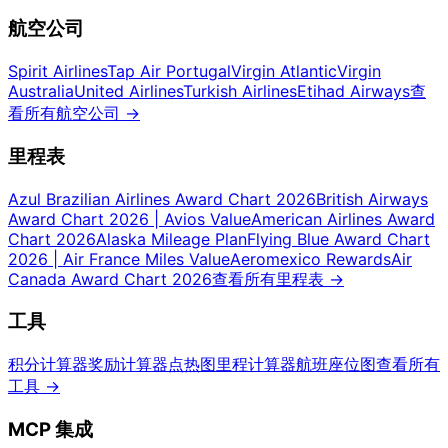
航空公司
Spirit Airlines
Tap Air Portugal
Virgin Atlantic
Virgin
Australia
United Airlines
Turkish Airlines
Etihad Airways
查
看所有航空公司
→
里程表
Azul Brazilian Airlines Award Chart 2026
British Airways
Award Chart 2026 | Avios Value
American Airlines Award
Chart 2026
Alaska Mileage Plan
Flying Blue Award Chart
2026 | Air France Miles Value
Aeromexico Rewards
Air
Canada Award Chart 2026
查看所有里程表
→
工具
积分计算器
奖励计算器
点热图
里程计算器
航班座位图
查看所有
工具
→
MCP 集成