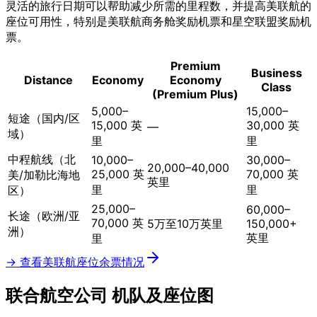
灵活的旅行日期可以帮助减少所需的里程数，并提高美联航的
座位可用性，特别是美联航商务舱奖励机票和星空联盟奖励机
票。
Premium
Business
Distance
Economy
Economy
Class
(Premium Plus)
5,000–
15,000–
短途（国内/区
15,000 英
30,000 英
—
域）
里
里
中程航线（北
10,000–
30,000–
20,000–40,000
25,000 英
70,000 英
美/加勒比海地
英里
里
里
区）
25,000–
60,000–
长途（欧洲/亚
70,000 英
5万至10万英里
150,000+
洲）
英里
里
→ 查看美联航座位余票情况
联合航空公司
机队及座位图