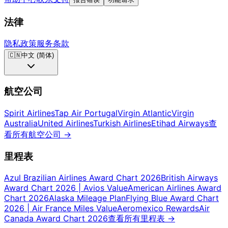
法律
隐私政策
服务条款
🇨🇳
中文 (简体)
航空公司
Spirit Airlines
Tap Air Portugal
Virgin Atlantic
Virgin
Australia
United Airlines
Turkish Airlines
Etihad Airways
查
看所有航空公司
→
里程表
Azul Brazilian Airlines Award Chart 2026
British Airways
Award Chart 2026 | Avios Value
American Airlines Award
Chart 2026
Alaska Mileage Plan
Flying Blue Award Chart
2026 | Air France Miles Value
Aeromexico Rewards
Air
Canada Award Chart 2026
查看所有里程表
→