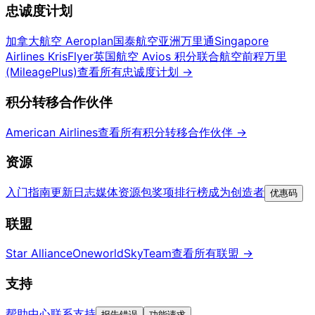
忠诚度计划
加拿大航空 Aeroplan
国泰航空亚洲万里通
Singapore
Airlines KrisFlyer
英国航空 Avios 积分
联合航空前程万里
(MileagePlus)
查看所有忠诚度计划
→
积分转移合作伙伴
American Airlines
查看所有积分转移合作伙伴
→
资源
入门指南
更新日志
媒体资源包
奖项排行榜
成为创造者
优惠码
联盟
Star Alliance
Oneworld
SkyTeam
查看所有联盟
→
支持
帮助中心
联系支持
报告错误
功能请求