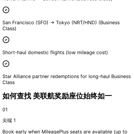
San Francisco (SFO) → Tokyo (NRT/HND) (Business
Class)
Short-haul domestic flights (low mileage cost)
Star Alliance partner redemptions for long-haul Business
Class
如何查找
美联航奖励座位始终如一
01
尖端 1
Book early when MileagePlus seats are available (up to