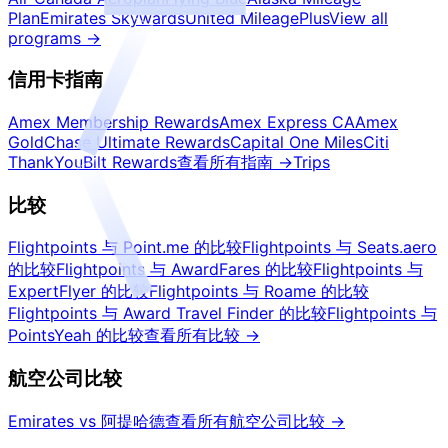
Plan
Emirates Skywards
United MileagePlus
View all
programs
→
信用卡指南
Amex Membership Rewards
Amex Express CA
Amex
Gold
Chase Ultimate Rewards
Capital One Miles
Citi
ThankYou
Bilt Rewards
查看所有指南
→
Trips
比较
Flightpoints 与 Point.me 的比较
Flightpoints 与 Seats.aero
的比较
Flightpoints 与 AwardFares 的比较
Flightpoints 与
ExpertFlyer 的比较
Flightpoints 与 Roame 的比较
Flightpoints 与 Award Travel Finder 的比较
Flightpoints 与
PointsYeah 的比较
查看所有比较
→
航空公司比较
Emirates vs 阿提哈德
查看所有航空公司比较
→