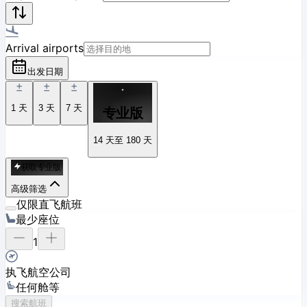
Arrival airports
出发日期
1
天
3
天
7
天
专业版
14 天至 180 天
获取专业版
高级筛选
仅限直飞航班
最少座位
1
执飞航空公司
任何舱等
搜索航班