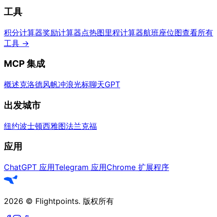
工具
积分计算器
奖励计算器
点热图
里程计算器
航班座位图
查看所有
工具
→
MCP 集成
概述
克洛德
风帆冲浪
光标
聊天GPT
出发城市
纽约
波士顿
西雅图
法兰克福
应用
ChatGPT 应用
Telegram 应用
Chrome 扩展程序
2026
©
Flightpoints
.
版权所有