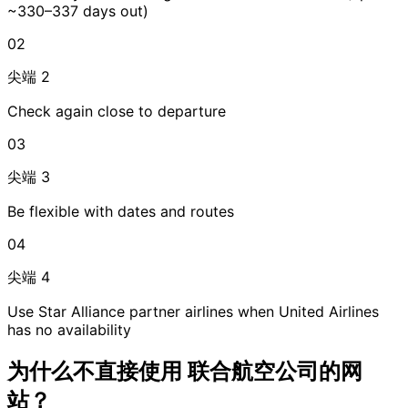
~330–337 days out)
02
尖端 2
Check again close to departure
03
尖端 3
Be flexible with dates and routes
04
尖端 4
Use Star Alliance partner airlines when United Airlines
has no availability
为什么不直接使用
联合航空公司的网
站？