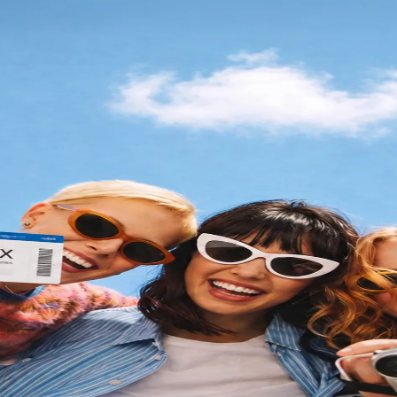
garang notifications — lahat sa pamamagitan ng pakikipag-c
eal-time na award availability sa 100+ airlines, mismo sa 
na ruta. Kapag may bagong award seats na bumukas, malal
g dadating sa Telegram. Hindi mo na muling makakaligtaan a