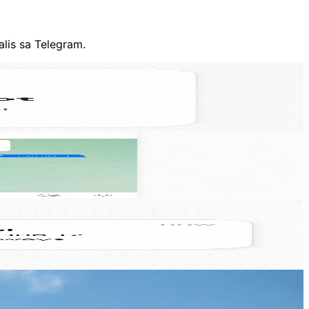
lis sa Telegram.
count o setup.
sa loob ng ilang segundo.
g mga bagong award seat.