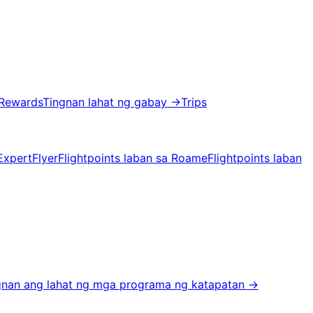
 Rewards
Tingnan lahat ng gabay
→
Trips
ExpertFlyer
Flightpoints laban sa Roame
Flightpoints laban
gnan ang lahat ng mga programa ng katapatan
→