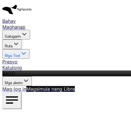
Bahay
Maghanap
Galugarin
Ruta
Mga Tool
Presyo
Katulong
BAGO
Mga alerto
Mag-log in
Magsimula nang Libre