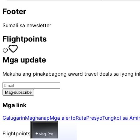
Footer
Sumali sa newsletter
Flightpoints
Mga update
Makuha ang pinakabagong award travel deals sa iyong i
Mag-subscribe
Mga link
Galugarin
Maghanap
Mga alerto
Ruta
Presyo
Tungkol sa Ami
Flightpoints
Mag-Pro