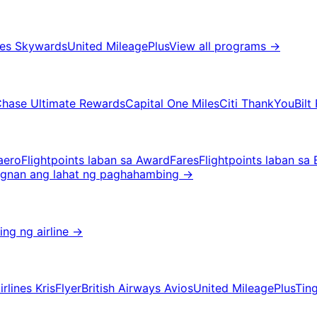
tes Skywards
United MileagePlus
View all programs
→
hase Ultimate Rewards
Capital One Miles
Citi ThankYou
Bilt
aero
Flightpoints laban sa AwardFares
Flightpoints laban sa 
ngnan ang lahat ng paghahambing
→
ng ng airline
→
rlines KrisFlyer
British Airways Avios
United MileagePlus
Tin