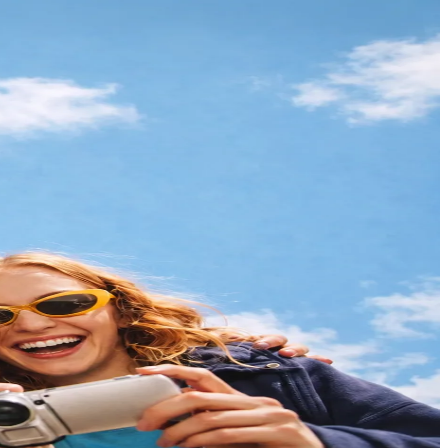
hat sa bot sa Telegram.
loob ng iyong Telegram chat.
aman mo agad — mismo sa iyong Telegram chat.
ng flash deal o limitadong award seat.