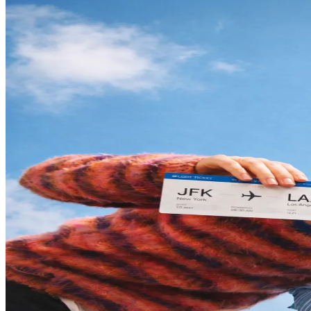
Real-time na award search, matalinong price alerts, at a
Maghanap ng Flights
I-message sa bot ang iyong biyahe at hahanapin nito ang r
Price Alerts
Mag-set ng custom alerts para sa iyong mga pangarap 
Agarang Notifications
Makatanggap ng real-time push notifications na direktan