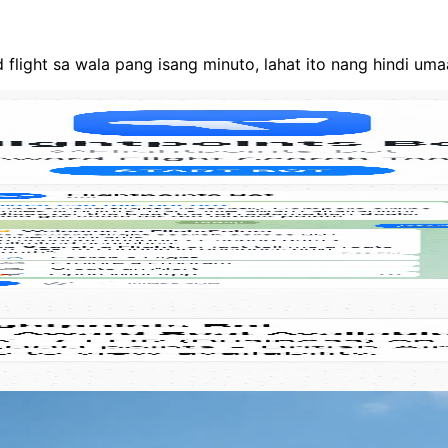
ight sa wala pang isang minuto, lahat ito nang hindi umaa
Buksan sa Telegram” para magsimula. Walang kailangang ac
anapin nito ang live na award availability sa 100+ airlines 
t magmemensahe sa iyo ang bot sa sandaling mabuksan an
elegram