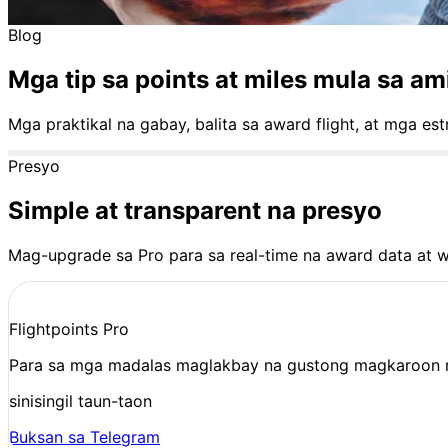
15K
Masasayang Manlalakbay
Blog
Mga tip sa points at miles mula sa a
Mga praktikal na gabay, balita sa award flight, at mga 
Presyo
Simple at transparent na presyo
Mag-upgrade sa Pro para sa real-time na award data at w
Flightpoints Pro
Para sa mga madalas maglakbay na gustong magkaroon ng
sinisingil taun-taon
Buksan sa Telegram