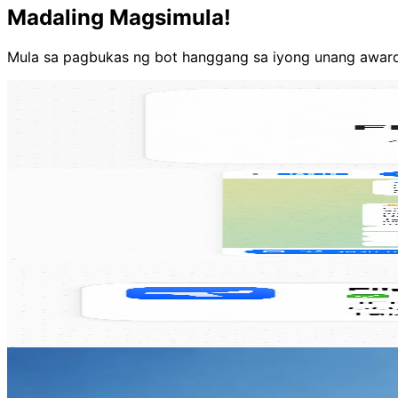
Madaling Magsimula!
Mula sa pagbukas ng bot hanggang sa iyong unang award fl
Buksan ang Bot
Hanapin ang @FlightpointsBot sa Telegram o i-tap ang “
Maghanap ng Flights
Ipadala sa bot ang iyong ruta, mga petsa, at cabin, at hah
Makatanggap ng Abiso
Gumawa ng alerts para sa iyong mga paboritong ruta a
Mga Tampok
Lahat ng kailangan mo, sa loob ng T