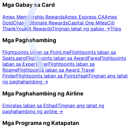
Mga Gabay sa Card
Amex Membership Rewards
Amex Express CA
Amex
Gold
Chase Ultimate Rewards
Capital One Miles
Citi
ThankYou
Bilt Rewards
Tingnan lahat ng gabay
→
Trips
Mga Paghahambing
Flightpoints laban sa Point.me
Flightpoints laban sa
Seats.aero
Flightpoints laban sa AwardFares
Flightpoints
laban sa ExpertFlyer
Flightpoints laban sa
Roame
Flightpoints laban sa Award Travel
Finder
Flightpoints laban sa PointsYeah
Tingnan ang lahat
ng paghahambing
→
Mga Paghahambing ng Airline
Emirates laban sa Etihad
Tingnan ang lahat ng
paghahambing ng airline
→
Mga Programa ng Katapatan