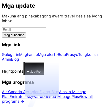
Mga update
Makuha ang pinakabagong award travel deals sa iyong
inbox
Mag-subscribe
Mga link
Galugarin
Maghanap
Mga alerto
Ruta
Presyo
Tungkol sa
Amin
Blog
Flightpoints
Mag-Pro
Mga programa
Air Canada Aeroplan
Flying Blue
Alaska Mileage
Plan
Emirates Skywards
United MileagePlus
View all
programs
→