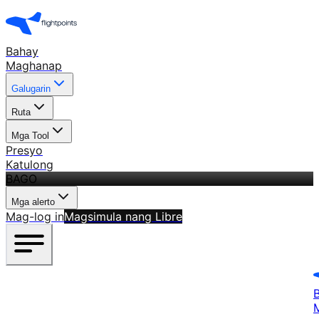
Bahay
Maghanap
Galugarin
Ruta
Mga Tool
Presyo
Katulong
BAGO
Mga alerto
Mag-log in
Magsimula nang Libre