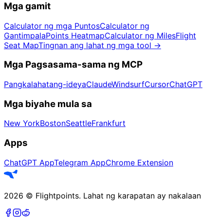
Mga gamit
Calculator ng mga Puntos
Calculator ng
Gantimpala
Points Heatmap
Calculator ng Miles
Flight
Seat Map
Tingnan ang lahat ng mga tool
→
Mga Pagsasama-sama ng MCP
Pangkalahatang-ideya
Claude
Windsurf
Cursor
ChatGPT
Mga biyahe mula sa
New York
Boston
Seattle
Frankfurt
Apps
ChatGPT App
Telegram App
Chrome Extension
2026
©
Flightpoints
.
Lahat ng karapatan ay nakalaan