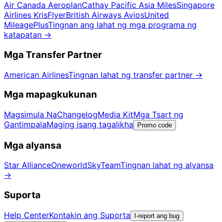
Air Canada Aeroplan
Cathay Pacific Asia Miles
Singapore
Airlines KrisFlyer
British Airways Avios
United
MileagePlus
Tingnan ang lahat ng mga programa ng
katapatan
→
Mga Transfer Partner
American Airlines
Tingnan lahat ng transfer partner
→
Mga mapagkukunan
Magsimula Na
Changelog
Media Kit
Mga Tsart ng
Gantimpala
Maging isang tagalikha
Promo code
Mga alyansa
Star Alliance
Oneworld
SkyTeam
Tingnan lahat ng alyansa
→
Suporta
Help Center
Kontakin ang Suporta
I-report ang bug