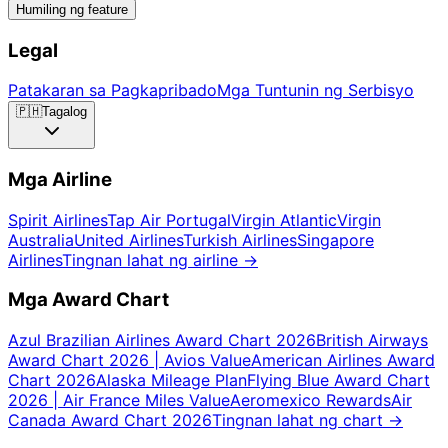
Humiling ng feature
Legal
Patakaran sa Pagkapribado
Mga Tuntunin ng Serbisyo
🇵🇭
Tagalog
Mga Airline
Spirit Airlines
Tap Air Portugal
Virgin Atlantic
Virgin
Australia
United Airlines
Turkish Airlines
Singapore
Airlines
Tingnan lahat ng airline
→
Mga Award Chart
Azul Brazilian Airlines Award Chart 2026
British Airways
Award Chart 2026 | Avios Value
American Airlines Award
Chart 2026
Alaska Mileage Plan
Flying Blue Award Chart
2026 | Air France Miles Value
Aeromexico Rewards
Air
Canada Award Chart 2026
Tingnan lahat ng chart
→