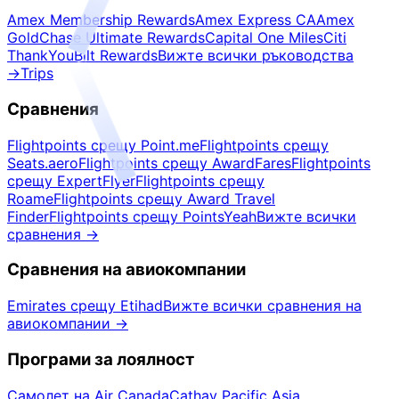
Amex Membership Rewards
Amex Express CA
Amex
Gold
Chase Ultimate Rewards
Capital One Miles
Citi
ThankYou
Bilt Rewards
Вижте всички ръководства
→
Trips
Сравнения
Flightpoints срещу Point.me
Flightpoints срещу
Seats.aero
Flightpoints срещу AwardFares
Flightpoints
срещу ExpertFlyer
Flightpoints срещу
Roame
Flightpoints срещу Award Travel
Finder
Flightpoints срещу PointsYeah
Вижте всички
сравнения
→
Сравнения на авиокомпании
Emirates срещу Etihad
Вижте всички сравнения на
авиокомпании
→
Програми за лоялност
Самолет на Air Canada
Cathay Pacific Asia