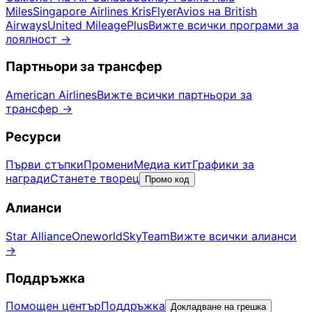
Miles
Singapore Airlines KrisFlyer
Avios на British
Airways
United MileagePlus
Вижте всички програми за
лоялност
→
Партньори за трансфер
American Airlines
Вижте всички партньори за
трансфер
→
Ресурси
Първи стъпки
Промени
Медиа кит
Графики за
награди
Станете творец
Промо код
Алианси
Star Alliance
Oneworld
SkyTeam
Вижте всички алианси
→
Поддръжка
Помощен център
Поддръжка
Докладване на грешка