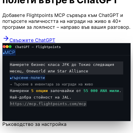
Добавете Flightpoints MCP сървъра към ChatGPT и
потърсете наличността на награди на живо в 40+
програми за лоялност – направо във вашия разговор.
Свържете ChatGPT
ChatGPT — Flightpoints
MCP
Намерете бизнес класа JFK до Токио следващия
месец, Oneworld или Star Alliance
търсене-полети
→
Търсене в инвентара за награди на живо
Намерени
5 опции
започвайки от
55 000 ANA мили
.
Най-добра стойност на JAL.
https://mcp.flightpoints.com/mcp
Ръководство за настройка