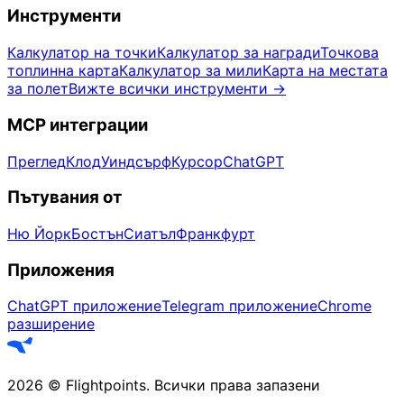
Инструменти
Калкулатор на точки
Калкулатор за награди
Точкова
топлинна карта
Калкулатор за мили
Карта на местата
за полет
Вижте всички инструменти
→
MCP интеграции
Преглед
Клод
Уиндсърф
Курсор
ChatGPT
Пътувания от
Ню Йорк
Бостън
Сиатъл
Франкфурт
Приложения
ChatGPT приложение
Telegram приложение
Chrome
разширение
2026
©
Flightpoints
.
Всички права запазени