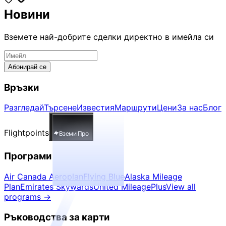
Новини
Вземете най-добрите сделки директно в имейла си
Абонирай се
Връзки
Разгледай
Търсене
Известия
Маршрути
Цени
За нас
Блог
Flightpoints
Вземи Про
Програми
Air Canada Aeroplan
Flying Blue
Alaska Mileage
Plan
Emirates Skywards
United MileagePlus
View all
programs
→
Ръководства за карти