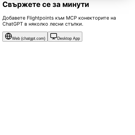
Свържете се за минути
Добавете Flightpoints към MCP конекторите на
ChatGPT в няколко лесни стъпки.
Web (chatgpt.com)
Desktop App
1
Enable Developer mode
Open
, click your profile icon →
Settings
→
chatgpt.com
Beta features
. Toggle on
Developer mode
.
⚠ Connectors only appear in Settings after Developer
mode is enabled.
2
Open Connectors
Back in Settings, click
Connectors
in the left sidebar.
Then click
+ Add connector
→
Custom connector
.