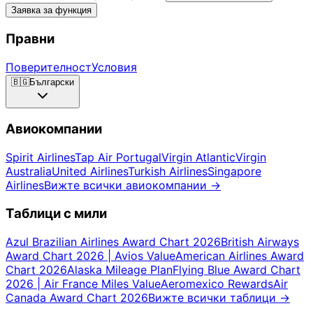
Заявка за функция
Правни
Поверителност
Условия
🇧🇬
Български
Авиокомпании
Spirit Airlines
Tap Air Portugal
Virgin Atlantic
Virgin
Australia
United Airlines
Turkish Airlines
Singapore
Airlines
Вижте всички авиокомпании
→
Таблици с мили
Azul Brazilian Airlines Award Chart 2026
British Airways
Award Chart 2026 | Avios Value
American Airlines Award
Chart 2026
Alaska Mileage Plan
Flying Blue Award Chart
2026 | Air France Miles Value
Aeromexico Rewards
Air
Canada Award Chart 2026
Вижте всички таблици
→