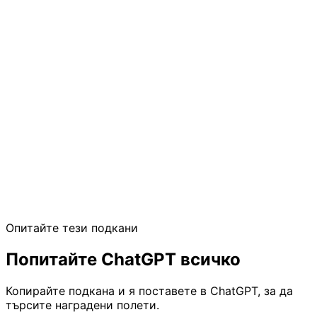
Search live award availability across 40+ loyalty
programs
get-flight-details
Full segment info — times, aircraft, layovers,
booking URL
Free & Open
No API key or account required to get started. Connect
and search award flights immediately.
View Pro features
Опитайте тези подкани
Попитайте ChatGPT
всичко
Копирайте подкана и я поставете в ChatGPT, за да
търсите наградени полети.