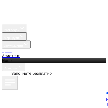
Начало
Търсене
Разгледай
Маршрути
Инструменти
Цени
Асистент
Ново
Известия
Вход
Започнете безплатно