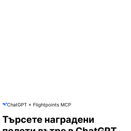
ChatGPT × Flightpoints MCP
Търсете наградени
полети
вътре в ChatGPT