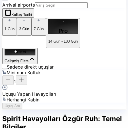
Arrival airports
Kalkış Tarihi
1
Gün
3
Gün
7
Gün
Pro
14 Gün - 180 Gün
Pro Al
Gelişmiş Filtre
Sadece direkt uçuşlar
Minimum Koltuk
1
Uçuşu Yapan Havayolları
Herhangi Kabin
Uçuş Ara
Spirit Havayolları
Özgür Ruh: Temel
Bilgiler