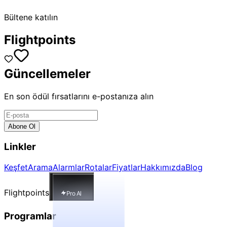
Bültene katılın
Flightpoints
Güncellemeler
En son ödül fırsatlarını e-postanıza alın
Abone Ol
Linkler
Keşfet
Arama
Alarmlar
Rotalar
Fiyatlar
Hakkımızda
Blog
Flightpoints
Pro Al
Programlar