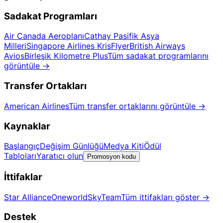
Sadakat Programları
Air Canada Aeroplanı
Cathay Pasifik Asya
Milleri
Singapore Airlines KrisFlyer
British Airways
Avios
Birleşik Kilometre Plus
Tüm sadakat programlarını
görüntüle
→
Transfer Ortakları
American Airlines
Tüm transfer ortaklarını görüntüle
→
Kaynaklar
Başlangıç
Değişim Günlüğü
Medya Kiti
Ödül
Tabloları
Yaratıcı olun
Promosyon kodu
İttifaklar
Star Alliance
Oneworld
SkyTeam
Tüm ittifakları göster
→
Destek