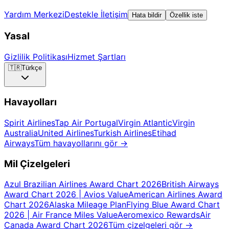
Yardım Merkezi
Destekle İletişim
Hata bildir
Özellik iste
Yasal
Gizlilik Politikası
Hizmet Şartları
🇹🇷
Türkçe
Havayolları
Spirit Airlines
Tap Air Portugal
Virgin Atlantic
Virgin
Australia
United Airlines
Turkish Airlines
Etihad
Airways
Tüm havayollarını gör
→
Mil Çizelgeleri
Azul Brazilian Airlines Award Chart 2026
British Airways
Award Chart 2026 | Avios Value
American Airlines Award
Chart 2026
Alaska Mileage Plan
Flying Blue Award Chart
2026 | Air France Miles Value
Aeromexico Rewards
Air
Canada Award Chart 2026
Tüm çizelgeleri gör
→