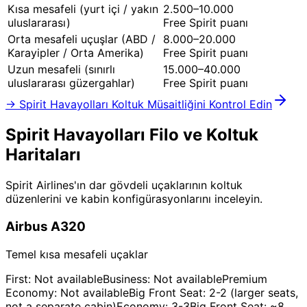
Kısa mesafeli (yurt içi / yakın
2.500–10.000
uluslararası)
Free Spirit puanı
Orta mesafeli uçuşlar (ABD /
8.000–20.000
Karayipler / Orta Amerika)
Free Spirit puanı
Uzun mesafeli (sınırlı
15.000–40.000
uluslararası güzergahlar)
Free Spirit puanı
→ Spirit Havayolları Koltuk Müsaitliğini Kontrol Edin
Spirit Havayolları
Filo ve Koltuk
Haritaları
Spirit Airlines'ın dar gövdeli uçaklarının koltuk
düzenlerini ve kabin konfigürasyonlarını inceleyin.
Airbus A320
Temel kısa mesafeli uçaklar
First: Not available
Business: Not available
Premium
Economy: Not available
Big Front Seat: 2-2 (larger seats,
not a separate cabin)
Economy: 3-3
Big Front Seat: ~8