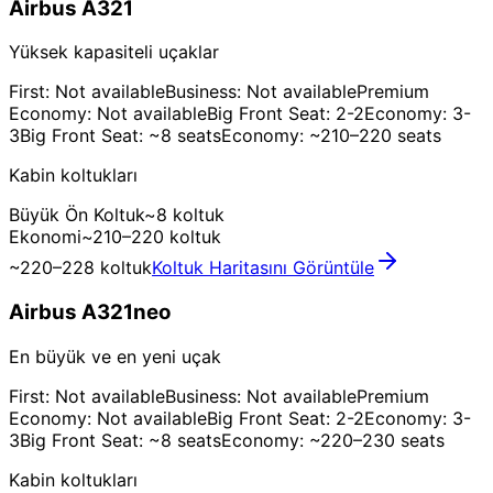
Airbus A321
Yüksek kapasiteli uçaklar
First: Not available
Business: Not available
Premium
Economy: Not available
Big Front Seat: 2-2
Economy: 3-
3
Big Front Seat: ~8 seats
Economy: ~210–220 seats
Kabin koltukları
Büyük Ön Koltuk
~8 koltuk
Ekonomi
~210–220 koltuk
~220–228 koltuk
Koltuk Haritasını Görüntüle
Airbus A321neo
En büyük ve en yeni uçak
First: Not available
Business: Not available
Premium
Economy: Not available
Big Front Seat: 2-2
Economy: 3-
3
Big Front Seat: ~8 seats
Economy: ~220–230 seats
Kabin koltukları