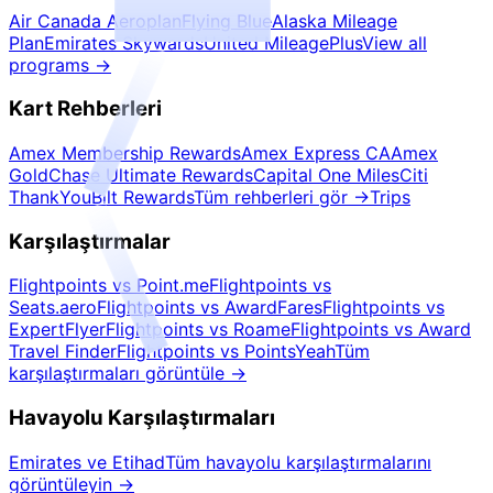
Air Canada Aeroplan
Flying Blue
Alaska Mileage
Plan
Emirates Skywards
United MileagePlus
View all
programs
→
Kart Rehberleri
Amex Membership Rewards
Amex Express CA
Amex
Gold
Chase Ultimate Rewards
Capital One Miles
Citi
ThankYou
Bilt Rewards
Tüm rehberleri gör
→
Trips
Karşılaştırmalar
Flightpoints vs Point.me
Flightpoints vs
Seats.aero
Flightpoints vs AwardFares
Flightpoints vs
ExpertFlyer
Flightpoints vs Roame
Flightpoints vs Award
Travel Finder
Flightpoints vs PointsYeah
Tüm
karşılaştırmaları görüntüle
→
Havayolu Karşılaştırmaları
Emirates ve Etihad
Tüm havayolu karşılaştırmalarını
görüntüleyin
→