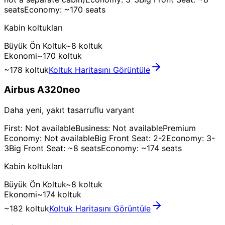
seats
Economy: ~170 seats
Kabin koltukları
Büyük Ön Koltuk
~8 koltuk
Ekonomi
~170 koltuk
~178 koltuk
Koltuk Haritasını Görüntüle
Airbus A320neo
Daha yeni, yakıt tasarruflu varyant
First: Not available
Business: Not available
Premium
Economy: Not available
Big Front Seat: 2-2
Economy: 3-
3
Big Front Seat: ~8 seats
Economy: ~174 seats
Kabin koltukları
Büyük Ön Koltuk
~8 koltuk
Ekonomi
~174 koltuk
~182 koltuk
Koltuk Haritasını Görüntüle