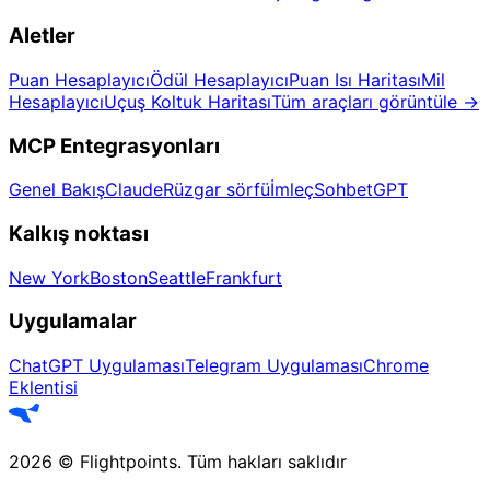
Aletler
Puan Hesaplayıcı
Ödül Hesaplayıcı
Puan Isı Haritası
Mil
Hesaplayıcı
Uçuş Koltuk Haritası
Tüm araçları görüntüle
→
MCP Entegrasyonları
Genel Bakış
Claude
Rüzgar sörfü
İmleç
SohbetGPT
Kalkış noktası
New York
Boston
Seattle
Frankfurt
Uygulamalar
ChatGPT Uygulaması
Telegram Uygulaması
Chrome
Eklentisi
2026
©
Flightpoints
.
Tüm hakları saklıdır