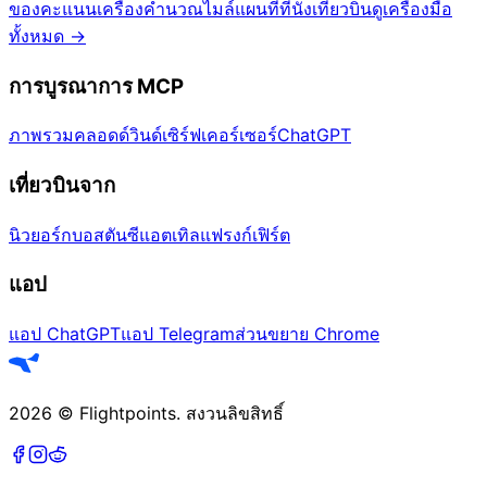
ของคะแนน
เครื่องคำนวณไมล์
แผนที่ที่นั่งเที่ยวบิน
ดูเครื่องมือ
ทั้งหมด
→
การบูรณาการ MCP
ภาพรวม
คลอดด์
วินด์เซิร์ฟ
เคอร์เซอร์
ChatGPT
เที่ยวบินจาก
นิวยอร์ก
บอสตัน
ซีแอตเทิล
แฟรงก์เฟิร์ต
แอป
แอป ChatGPT
แอป Telegram
ส่วนขยาย Chrome
2026
©
Flightpoints
.
สงวนลิขสิทธิ์