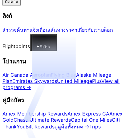
ติดตาม
ลิงก์
สำรวจ
ค้นหา
แจ้งเตือน
เส้นทาง
ราคา
เกี่ยวกับเรา
บล็อก
Flightpoints
รับ โปร
โปรแกรม
Air Canada Aeroplan
Flying Blue
Alaska Mileage
Plan
Emirates Skywards
United MileagePlus
View all
programs
→
คู่มือบัตร
Amex Membership Rewards
Amex Express CA
Amex
Gold
Chase Ultimate Rewards
Capital One Miles
Citi
ThankYou
Bilt Rewards
ดูคู่มือทั้งหมด
→
Trips