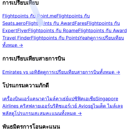
การเปรียบเทียบ
Flightpoints กับ Point.me
Flightpoints กับ
Seats.aero
Flightpoints กับ AwardFares
Flightpoints กับ
ExpertFlyer
Flightpoints กับ Roame
Flightpoints กับ Award
Travel Finder
Flightpoints กับ PointsYeah
ดูการเปรียบเทียบ
ทั้งหมด
→
การเปรียบเทียบสายการบิน
Emirates vs เอทิฮัด
ดูการเปรียบเทียบสายการบินทั้งหมด
→
โปรแกรมความภักดี
เครื่องบินแอร์แคนาดา
ไมล์คาเธ่ย์แปซิฟิคเอเชีย
Singapore
Airlines คริสฟลายเออร์
บริติชแอร์เวย์ Avios
ยูไนเต็ด ไมล์เลจ
พลัส
ดูโปรแกรมสะสมคะแนนทั้งหมด
→
พันธมิตรการโอนคะแนน