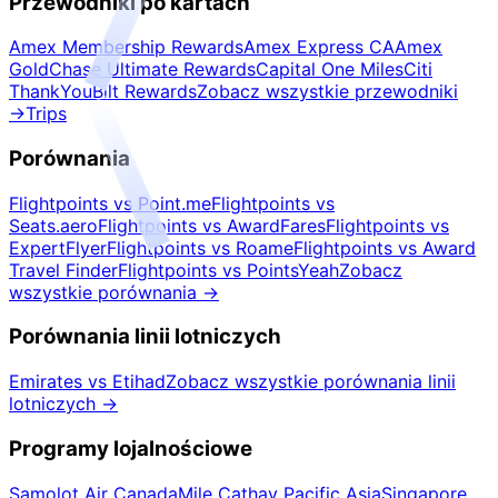
Przewodniki po kartach
Amex Membership Rewards
Amex Express CA
Amex
Gold
Chase Ultimate Rewards
Capital One Miles
Citi
ThankYou
Bilt Rewards
Zobacz wszystkie przewodniki
→
Trips
Porównania
Flightpoints vs Point.me
Flightpoints vs
Seats.aero
Flightpoints vs AwardFares
Flightpoints vs
ExpertFlyer
Flightpoints vs Roame
Flightpoints vs Award
Travel Finder
Flightpoints vs PointsYeah
Zobacz
wszystkie porównania
→
Porównania linii lotniczych
Emirates vs Etihad
Zobacz wszystkie porównania linii
lotniczych
→
Programy lojalnościowe
Samolot Air Canada
Mile Cathay Pacific Asia
Singapore