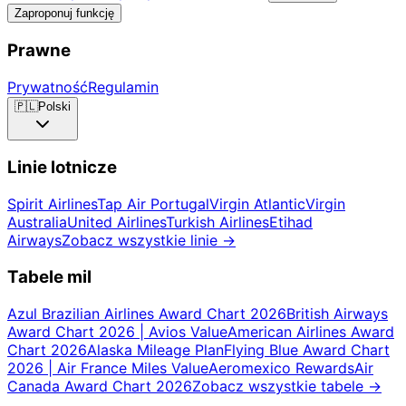
Zaproponuj funkcję
Prawne
Prywatność
Regulamin
🇵🇱
Polski
Linie lotnicze
Spirit Airlines
Tap Air Portugal
Virgin Atlantic
Virgin
Australia
United Airlines
Turkish Airlines
Etihad
Airways
Zobacz wszystkie linie
→
Tabele mil
Azul Brazilian Airlines Award Chart 2026
British Airways
Award Chart 2026 | Avios Value
American Airlines Award
Chart 2026
Alaska Mileage Plan
Flying Blue Award Chart
2026 | Air France Miles Value
Aeromexico Rewards
Air
Canada Award Chart 2026
Zobacz wszystkie tabele
→