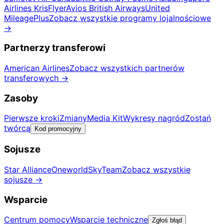
Airlines KrisFlyer
Avios British Airways
United
MileagePlus
Zobacz wszystkie programy lojalnościowe
→
Partnerzy transferowi
American Airlines
Zobacz wszystkich partnerów
transferowych
→
Zasoby
Pierwsze kroki
Zmiany
Media Kit
Wykresy nagród
Zostań
twórcą
Kod promocyjny
Sojusze
Star Alliance
Oneworld
SkyTeam
Zobacz wszystkie
sojusze
→
Wsparcie
Centrum pomocy
Wsparcie techniczne
Zgłoś błąd