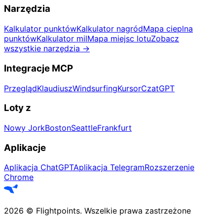
Narzędzia
Kalkulator punktów
Kalkulator nagród
Mapa cieplna
punktów
Kalkulator mil
Mapa miejsc lotu
Zobacz
wszystkie narzędzia
→
Integracje MCP
Przegląd
Klaudiusz
Windsurfing
Kursor
CzatGPT
Loty z
Nowy Jork
Boston
Seattle
Frankfurt
Aplikacje
Aplikacja ChatGPT
Aplikacja Telegram
Rozszerzenie
Chrome
2026
©
Flightpoints
.
Wszelkie prawa zastrzeżone