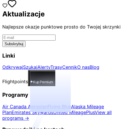
Aktualizacje
Najlepsze okazje punktowe prosto do Twojej skrzynki
Subskrybuj
Linki
Odkrywaj
Szukaj
Alerty
Trasy
Cennik
O nas
Blog
Flightpoints
Kup Premium
Programy
Air Canada Aeroplan
Flying Blue
Alaska Mileage
Plan
Emirates Skywards
United MileagePlus
View all
programs
→