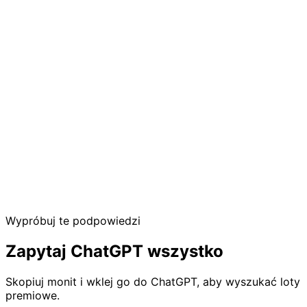
Search live award availability across 40+ loyalty
programs
get-flight-details
Full segment info — times, aircraft, layovers,
booking URL
Free & Open
No API key or account required to get started. Connect
and search award flights immediately.
View Pro features
Wypróbuj te podpowiedzi
Zapytaj ChatGPT
wszystko
Skopiuj monit i wklej go do ChatGPT, aby wyszukać loty
premiowe.