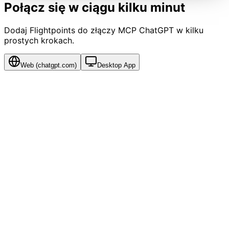
Połącz się w ciągu kilku minut
Dodaj Flightpoints do złączy MCP ChatGPT w kilku
prostych krokach.
Web (chatgpt.com)
Desktop App
1
Enable Developer mode
Open
, click your profile icon →
Settings
→
chatgpt.com
Beta features
. Toggle on
Developer mode
.
⚠ Connectors only appear in Settings after Developer
mode is enabled.
2
Open Connectors
Back in Settings, click
Connectors
in the left sidebar.
Then click
+ Add connector
→
Custom connector
.