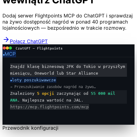
Dodaj serwer Flightpoints MCP do ChatGPT i sprawdzaj
na żywo dostępność nagród w ponad 40 programach
lojalnościowych — bezpośrednio w trakcie rozmowy.
Połącz ChatGPT
CzatGPT — Flightpoints
MCP
Znajdź klasę biznesową JFK do Tokio w przyszłym
miesiącu, Oneworld lub Star Alliance
loty poszukiwawcze
→
Przeszukiwanie zasobów nagród na żywo…
Znaleziony
5 opcji
zaczynając od
55 000 mil
ANA
.
Najlepsza wartość na JAL.
https://mcp.flightpoints.com/mcp
Przewodnik konfiguracji