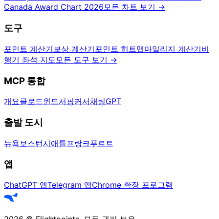
Canada Award Chart 2026
모든 차트 보기
→
도구
포인트 계산기
보상 계산기
포인트 히트맵
마일리지 계산기
비
행기 좌석 지도
모든 도구 보기
→
MCP 통합
개요
클로드
윈드서핑
커서
채팅GPT
출발 도시
뉴욕
보스턴
시애틀
프랑크푸르트
앱
ChatGPT 앱
Telegram 앱
Chrome 확장 프로그램