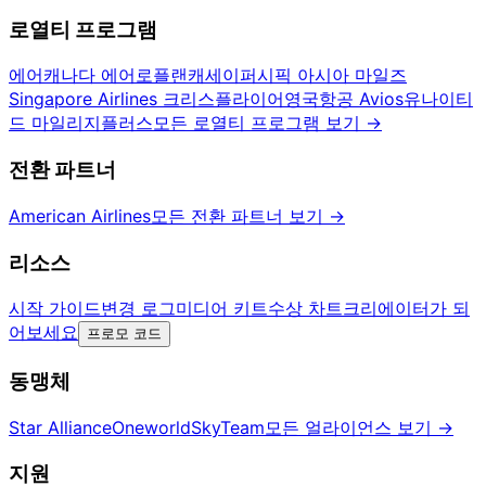
로열티 프로그램
에어캐나다 에어로플랜
캐세이퍼시픽 아시아 마일즈
Singapore Airlines 크리스플라이어
영국항공 Avios
유나이티
드 마일리지플러스
모든 로열티 프로그램 보기
→
전환 파트너
American Airlines
모든 전환 파트너 보기
→
리소스
시작 가이드
변경 로그
미디어 키트
수상 차트
크리에이터가 되
어보세요
프로모 코드
동맹체
Star Alliance
Oneworld
SkyTeam
모든 얼라이언스 보기
→
지원