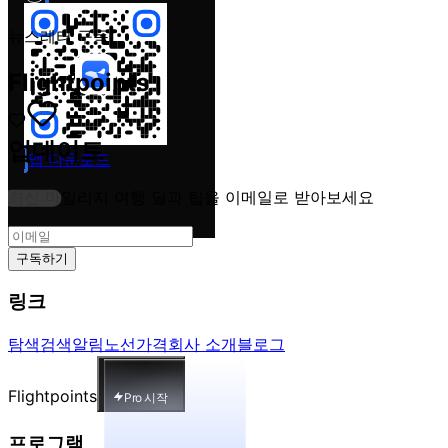
뉴스레터 구독
Flightpoints
업데이트
앱 다운로드
최신 마일리지 여행 딜과 팁을 이메일로 받아보세요
구독하기
링크
탐색
검색
알림
노선
가격
회사 소개
블로그
Flightpoints
Pro 시작
프로그램