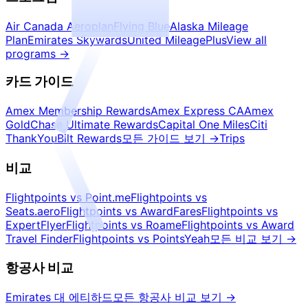
Air Canada Aeroplan
Flying Blue
Alaska Mileage
Plan
Emirates Skywards
United MileagePlus
View all
programs
→
카드 가이드
Amex Membership Rewards
Amex Express CA
Amex
Gold
Chase Ultimate Rewards
Capital One Miles
Citi
ThankYou
Bilt Rewards
모든 가이드 보기
→
Trips
비교
Flightpoints vs Point.me
Flightpoints vs
Seats.aero
Flightpoints vs AwardFares
Flightpoints vs
ExpertFlyer
Flightpoints vs Roame
Flightpoints vs Award
Travel Finder
Flightpoints vs PointsYeah
모든 비교 보기
→
항공사 비교
Emirates 대 에티하드
모든 항공사 비교 보기
→