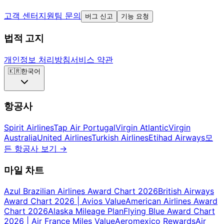
고객 센터
지원팀 문의
버그 신고
기능 요청
법적 고지
개인정보 처리방침
서비스 약관
🇰🇷
한국어
항공사
Spirit Airlines
Tap Air Portugal
Virgin Atlantic
Virgin
Australia
United Airlines
Turkish Airlines
Etihad Airways
모
든 항공사 보기
→
마일 차트
Azul Brazilian Airlines Award Chart 2026
British Airways
Award Chart 2026 | Avios Value
American Airlines Award
Chart 2026
Alaska Mileage Plan
Flying Blue Award Chart
2026 | Air France Miles Value
Aeromexico Rewards
Air