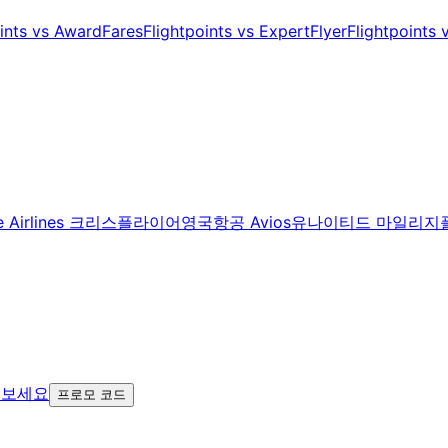
oints vs AwardFares
Flightpoints vs ExpertFlyer
Flightpoints
re Airlines 크리스플라이어
영국항공 Avios
유나이티드 마일리지
어보세요
프로모 코드