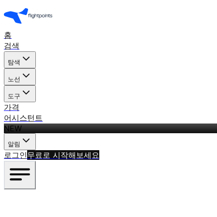
홈
검색
탐색
노선
도구
가격
어시스턴트
NEW
알림
로그인
무료로 시작해보세요