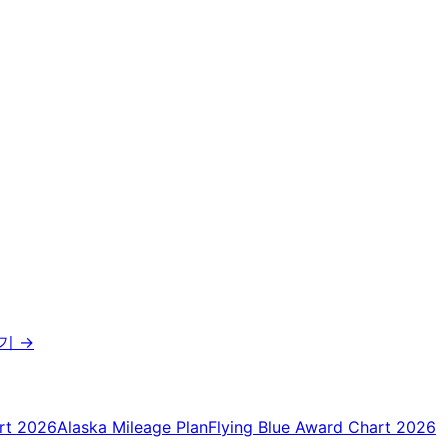
보기
→
rt 2026
Alaska Mileage Plan
Flying Blue Award Chart 2026