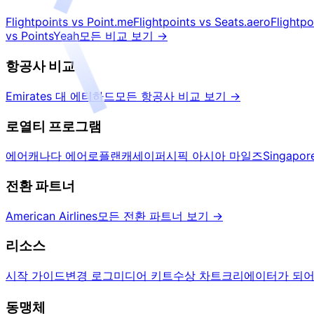
Flightpoints vs Point.me
Flightpoints vs Seats.aero
Flightp
vs PointsYeah
모든 비교 보기
→
항공사 비교
Emirates 대 에티하드
모든 항공사 비교 보기
→
로열티 프로그램
에어캐나다 에어로플랜
캐세이퍼시픽 아시아 마일즈
Singapo
전환 파트너
American Airlines
모든 전환 파트너 보기
→
리소스
시작 가이드
변경 로그
미디어 키트
수상 차트
크리에이터가 되
동맹체