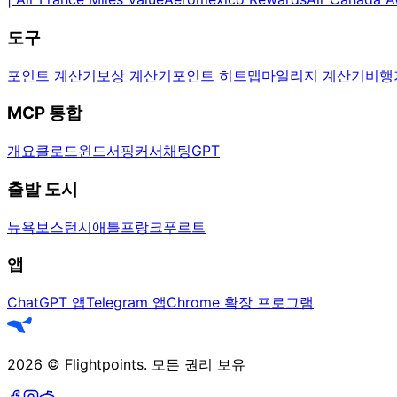
도구
포인트 계산기
보상 계산기
포인트 히트맵
마일리지 계산기
비행
MCP 통합
개요
클로드
윈드서핑
커서
채팅GPT
출발 도시
뉴욕
보스턴
시애틀
프랑크푸르트
앱
ChatGPT 앱
Telegram 앱
Chrome 확장 프로그램
2026
©
Flightpoints
.
모든 권리 보유