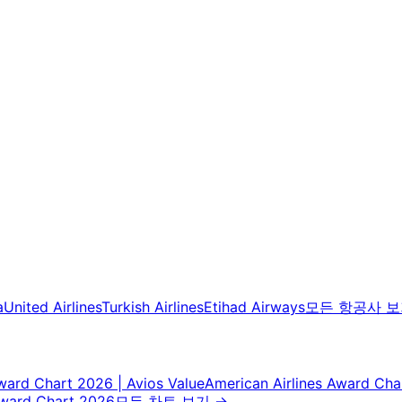
a
United Airlines
Turkish Airlines
Etihad Airways
모든 항공사 
Award Chart 2026 | Avios Value
American Airlines Award Cha
Award Chart 2026
모든 차트 보기
→