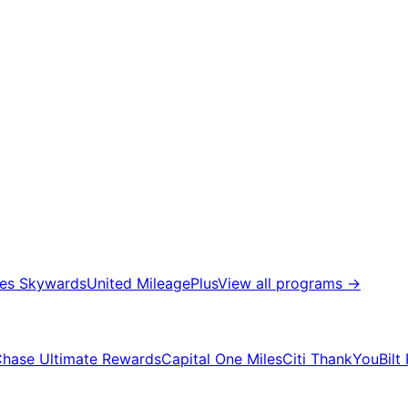
tes Skywards
United MileagePlus
View all programs
→
hase Ultimate Rewards
Capital One Miles
Citi ThankYou
Bilt