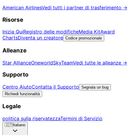
American Airlines
Vedi tutti i partner di trasferimento
→
Risorse
Inizia Qui
Registro delle modifiche
Media Kit
Award
Charts
Diventa un creatore
Codice promozionale
Alleanze
Star Alliance
Oneworld
SkyTeam
Vedi tutte le alleanze
→
Supporto
Centro Aiuto
Contatta il Supporto
Segnala un bug
Richiedi funzionalità
Legale
politica sulla riservatezza
Termini di Servizio
🇮🇹
Italiano