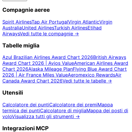
Compagnie aeree
Spirit Airlines
Tap Air Portugal
Virgin Atlantic
Virgin
Australia
United Airlines
Turkish Airlines
Etihad
Airways
Vedi tutte le compagnie
→
Tabelle miglia
Azul Brazilian Airlines Award Chart 2026
British Airways
Award Chart 2026 | Avios Value
American Airlines Award
Chart 2026
Alaska Mileage Plan
Flying Blue Award Chart
2026 | Air France Miles Value
Aeromexico Rewards
Air
Canada Award Chart 2026
Vedi tutte le tabelle
→
Utensili
Calcolatore dei punti
Calcolatore dei premi
Mappa
termica dei punti
Calcolatore di miglia
Mappa dei posti di
volo
Visualizza tutti gli strumenti
→
Integrazioni MCP