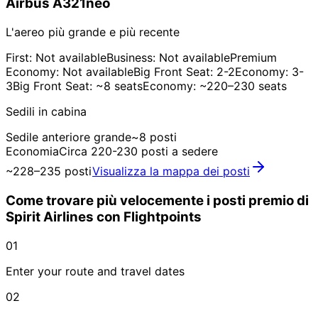
Airbus A321neo
L'aereo più grande e più recente
First: Not available
Business: Not available
Premium
Economy: Not available
Big Front Seat: 2-2
Economy: 3-
3
Big Front Seat: ~8 seats
Economy: ~220–230 seats
Sedili in cabina
Sedile anteriore grande
~8 posti
Economia
Circa 220-230 posti a sedere
~228–235 posti
Visualizza la mappa dei posti
Come trovare più velocemente i posti premio di
Spirit Airlines con Flightpoints
01
Enter your route and travel dates
02