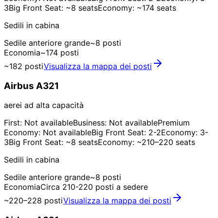
3
Big Front Seat: ~8 seats
Economy: ~174 seats
Sedili in cabina
Sedile anteriore grande
~8 posti
Economia
~174 posti
~182 posti
Visualizza la mappa dei posti
Airbus A321
aerei ad alta capacità
First: Not available
Business: Not available
Premium
Economy: Not available
Big Front Seat: 2-2
Economy: 3-
3
Big Front Seat: ~8 seats
Economy: ~210–220 seats
Sedili in cabina
Sedile anteriore grande
~8 posti
Economia
Circa 210-220 posti a sedere
~220–228 posti
Visualizza la mappa dei posti