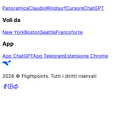
Panoramica
Claudio
Windsurf
Cursore
ChatGPT
Voli da
New York
Boston
Seattle
Francoforte
App
App ChatGPT
App Telegram
Estensione Chrome
2026
©
Flightpoints
.
Tutti i diritti riservati