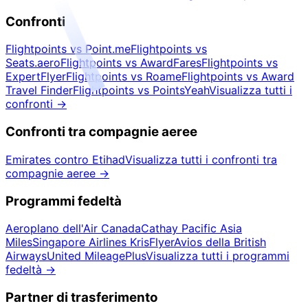
Confronti
Flightpoints vs Point.me
Flightpoints vs
Seats.aero
Flightpoints vs AwardFares
Flightpoints vs
ExpertFlyer
Flightpoints vs Roame
Flightpoints vs Award
Travel Finder
Flightpoints vs PointsYeah
Visualizza tutti i
confronti
→
Confronti tra compagnie aeree
Emirates contro Etihad
Visualizza tutti i confronti tra
compagnie aeree
→
Programmi fedeltà
Aeroplano dell'Air Canada
Cathay Pacific Asia
Miles
Singapore Airlines KrisFlyer
Avios della British
Airways
United MileagePlus
Visualizza tutti i programmi
fedeltà
→
Partner di trasferimento