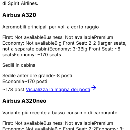
di Spirit Airlines.
Airbus A320
Aeromobili principali per voli a corto raggio
First: Not available
Business: Not available
Premium
Economy: Not available
Big Front Seat: 2-2 (larger seats,
not a separate cabin)
Economy: 3-3
Big Front Seat: ~8
seats
Economy: ~170 seats
Sedili in cabina
Sedile anteriore grande
~8 posti
Economia
~170 posti
~178 posti
Visualizza la mappa dei posti
Airbus A320neo
Variante più recente a basso consumo di carburante
First: Not available
Business: Not available
Premium
Economy: Not available
Big Front Seat: 2-2
Economy: 3-