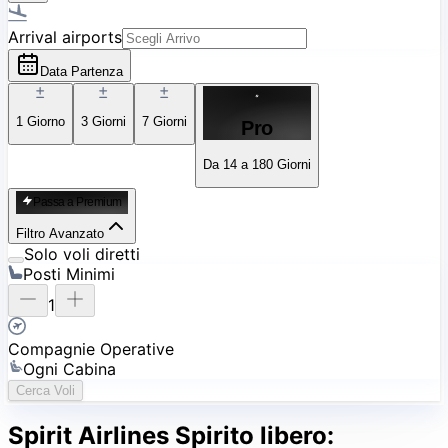
Arrival airports
Data Partenza
1
Giorno
3
Giorni
7
Giorni
Pro
Da 14 a 180 Giorni
Passa a Premium
Filtro Avanzato
Solo voli diretti
Posti Minimi
1
Compagnie Operative
Ogni Cabina
Cerca Voli
Spirit Airlines
Spirito libero: