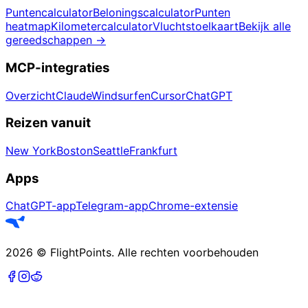
Puntencalculator
Beloningscalculator
Punten
heatmap
Kilometercalculator
Vluchtstoelkaart
Bekijk alle
gereedschappen
→
MCP-integraties
Overzicht
Claude
Windsurfen
Cursor
ChatGPT
Reizen vanuit
New York
Boston
Seattle
Frankfurt
Apps
ChatGPT-app
Telegram-app
Chrome-extensie
2026
©
FlightPoints
.
Alle rechten voorbehouden