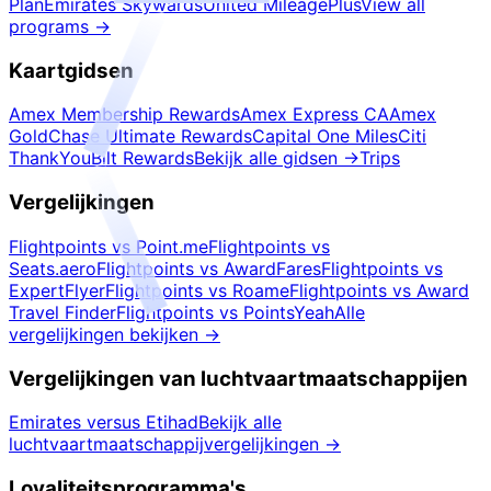
Plan
Emirates Skywards
United MileagePlus
View all
programs
→
Kaartgidsen
Amex Membership Rewards
Amex Express CA
Amex
Gold
Chase Ultimate Rewards
Capital One Miles
Citi
ThankYou
Bilt Rewards
Bekijk alle gidsen
→
Trips
Vergelijkingen
Flightpoints vs Point.me
Flightpoints vs
Seats.aero
Flightpoints vs AwardFares
Flightpoints vs
ExpertFlyer
Flightpoints vs Roame
Flightpoints vs Award
Travel Finder
Flightpoints vs PointsYeah
Alle
vergelijkingen bekijken
→
Vergelijkingen van luchtvaartmaatschappijen
Emirates versus Etihad
Bekijk alle
luchtvaartmaatschappijvergelijkingen
→
Loyaliteitsprogramma's