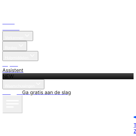
Thuis
Zoeken
Verkennen
Routes
Hulpmiddelen
Prijzen
Assistent
NEW
Waarschuwingen
Inloggen
Ga gratis aan de slag
T