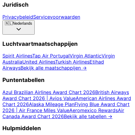
Juridisch
Privacybeleid
Servicevoorwaarden
🇳🇱
Nederlands
Luchtvaartmaatschappijen
Spirit Airlines
Tap Air Portugal
Virgin Atlantic
Virgin
Australia
United Airlines
Turkish Airlines
Etihad
Airways
Bekijk alle maatschappijen
→
Puntentabellen
Azul Brazilian Airlines Award Chart 2026
British Airways
Award Chart 2026 | Avios Value
American Airlines Award
Chart 2026
Alaska Mileage Plan
Flying Blue Award Chart
2026 | Air France Miles Value
Aeromexico Rewards
Air
Canada Award Chart 2026
Bekijk alle tabellen
→
Hulpmiddelen