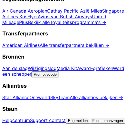
Air Canada Aeroplan
Cathay Pacific Azië Miles
Singapore
Airlines KrisFlyer
Avios van British Airways
United
MileagePlus
Bekijk alle loyaliteitsprogramma's
→
Transferpartners
American Airlines
Alle transferpartners bekijken
→
Bronnen
Aan de slag
Wijzigingslog
Media Kit
Award-grafieken
Word
een schepper
Promotiecode
Allianties
Star Alliance
Oneworld
SkyTeam
Alle allianties bekijken
→
Steun
Helpcentrum
Support contact
Bug melden
Functie aanvragen