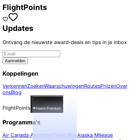
FlightPoints
Updates
Ontvang de nieuwste award-deals en tips in je inbox
Aanmelden
Koppelingen
Verkennen
Zoeken
Waarschuwingen
Routes
Prijzen
Over
ons
Blog
FlightPoints
Neem Premium
Programma's
Air Canada Aeroplan
Flying Blue
Alaska Mileage