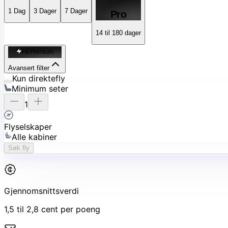
1
Dag
3
Dager
7
Dager
Pro
14 til 180 dager
Få Premium
Avansert filter
Kun direktefly
Minimum seter
1
Flyselskaper
Alle kabiner
Søk fly
Gjennomsnittsverdi
1,5 til 2,8 cent per poeng