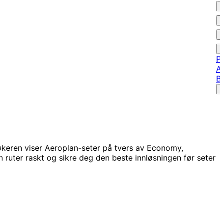
P
A
økeren viser Aeroplan-seter på tvers av Economy,
 ruter raskt og sikre deg den beste innløsningen før seter