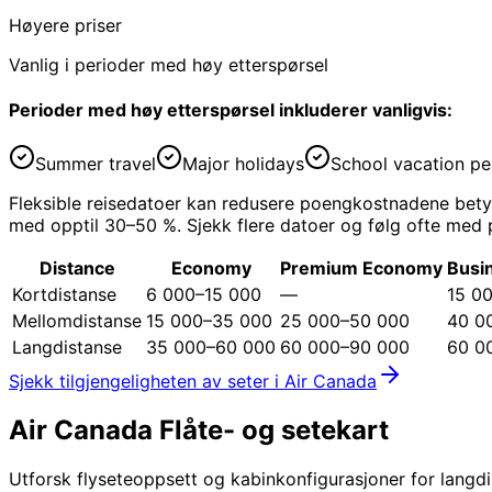
Høyere priser
Vanlig i perioder med høy etterspørsel
Perioder med høy etterspørsel inkluderer vanligvis:
Summer travel
Major holidays
School vacation pe
Fleksible reisedatoer kan redusere poengkostnadene betyde
med opptil 30–50 %. Sjekk flere datoer og følg ofte med på 
Distance
Economy
Premium Economy
Busin
Kortdistanse
6 000–15 000
—
15 0
Mellomdistanse
15 000–35 000
25 000–50 000
40 0
Langdistanse
35 000–60 000
60 000–90 000
60 0
Sjekk tilgjengeligheten av seter i Air Canada
Air Canada
Flåte- og setekart
Utforsk flyseteoppsett og kabinkonfigurasjoner for langdi