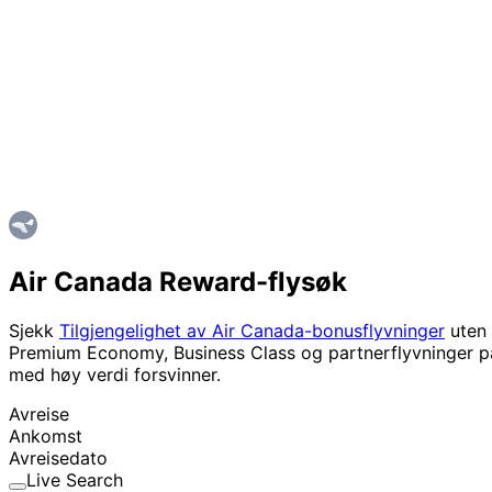
Air Canada Reward-flysøk
Sjekk
Tilgjengelighet av Air Canada-bonusflyvninger
uten 
Premium Economy, Business Class og partnerflyvninger på e
med høy verdi forsvinner.
Avreise
Ankomst
Avreisedato
Live Search