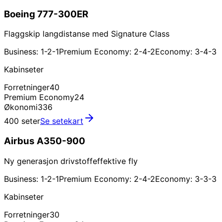
Boeing 777-300ER
Flaggskip langdistanse med Signature Class
Business: 1-2-1
Premium Economy: 2-4-2
Economy: 3-4-3
Kabinseter
Forretninger
40
Premium Economy
24
Økonomi
336
400 seter
Se setekart
Airbus A350-900
Ny generasjon drivstoffeffektive fly
Business: 1-2-1
Premium Economy: 2-4-2
Economy: 3-3-3
Kabinseter
Forretninger
30