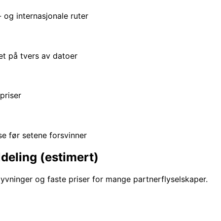
 og internasjonale ruter
et på tvers av datoer
priser
sse før setene forsvinner
ldeling (estimert)
yvninger og faste priser for mange partnerflyselskaper.