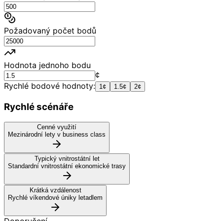
Požadovaný počet bodů
Hodnota jednoho bodu
¢
Rychlé bodové hodnoty:
1¢
1.5¢
2¢
Rychlé scénáře
Cenné využití
Mezinárodní lety v business class
Typický vnitrostátní let
Standardní vnitrostátní ekonomické trasy
Krátká vzdálenost
Rychlé víkendové úniky letadlem