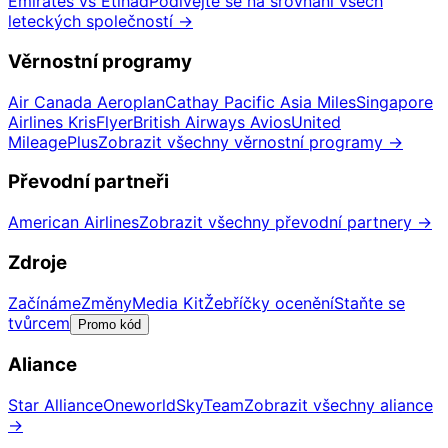
Emirates vs Etihad
Podívejte se na srovnání všech
leteckých společností
→
Věrnostní programy
Air Canada Aeroplan
Cathay Pacific Asia Miles
Singapore
Airlines KrisFlyer
British Airways Avios
United
MileagePlus
Zobrazit všechny věrnostní programy
→
Převodní partneři
American Airlines
Zobrazit všechny převodní partnery
→
Zdroje
Začínáme
Změny
Media Kit
Žebříčky ocenění
Staňte se
tvůrcem
Promo kód
Aliance
Star Alliance
Oneworld
SkyTeam
Zobrazit všechny aliance
→