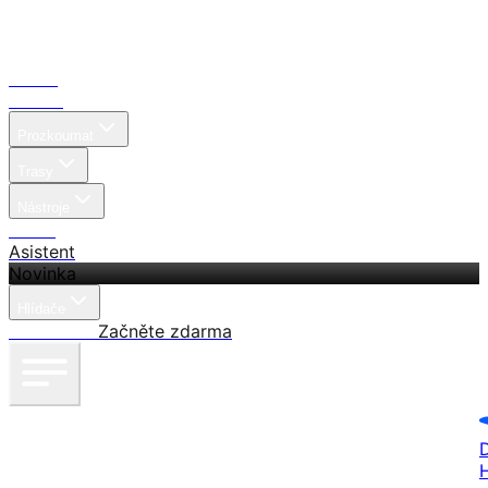
Domů
Hledat
Prozkoumat
Trasy
Nástroje
Ceník
Asistent
Novinka
Hlídače
Přihlásit se
Začněte zdarma