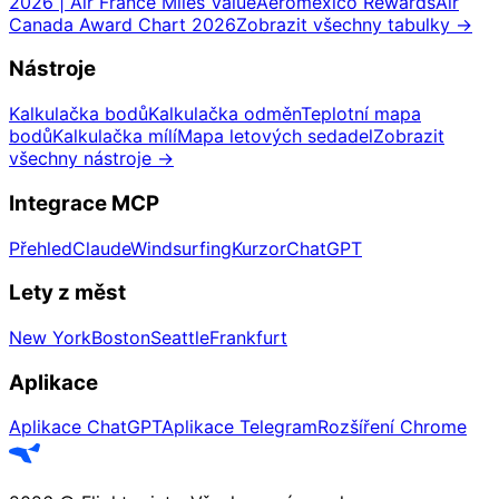
2026 | Air France Miles Value
Aeromexico Rewards
Air
Canada Award Chart 2026
Zobrazit všechny tabulky
→
Nástroje
Kalkulačka bodů
Kalkulačka odměn
Teplotní mapa
bodů
Kalkulačka mílí
Mapa letových sedadel
Zobrazit
všechny nástroje
→
Integrace MCP
Přehled
Claude
Windsurfing
Kurzor
ChatGPT
Lety z měst
New York
Boston
Seattle
Frankfurt
Aplikace
Aplikace ChatGPT
Aplikace Telegram
Rozšíření Chrome