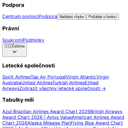
Podpora
Centrum pomoci
Podpora
Nahlásit chybu
Požádat o funkci
Právní
Soukromí
Podmínky
🇨🇿
Čeština
Letecké společnosti
Spirit Airlines
Tap Air Portugal
Virgin Atlantic
Virgin
Australia
United Airlines
Turkish Airlines
Etihad
Airways
Zobrazit všechny letecké společnosti
→
Tabulky mílí
Azul Brazilian Airlines Award Chart 2026
British Airways
Award Chart 2026 | Avios Value
American Airlines Award
Chart 2026
Alaska Mileage Plan
Flying Blue Award Chart