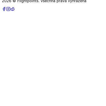
2026
©
Flightpoints
.
Všechna práva vyhrazena