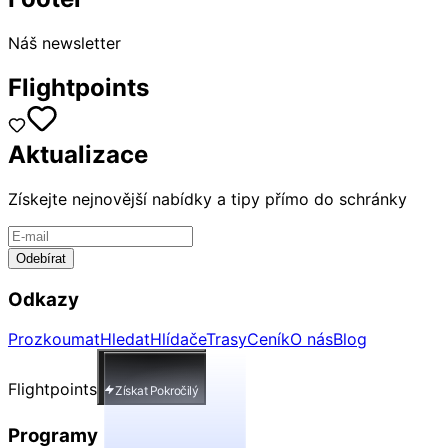
Náš newsletter
Flightpoints
Aktualizace
Získejte nejnovější nabídky a tipy přímo do schránky
Odebírat
Odkazy
Prozkoumat
Hledat
Hlídače
Trasy
Ceník
O nás
Blog
Flightpoints
Získat Pokročilý
Programy