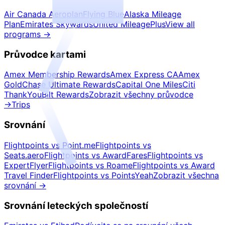
Air Canada Aeroplan
Flying Blue
Alaska Mileage
Plan
Emirates Skywards
United MileagePlus
View all
programs
→
Průvodce kartami
Amex Membership Rewards
Amex Express CA
Amex
Gold
Chase Ultimate Rewards
Capital One Miles
Citi
ThankYou
Bilt Rewards
Zobrazit všechny průvodce
→
Trips
Srovnání
Flightpoints vs Point.me
Flightpoints vs
Seats.aero
Flightpoints vs AwardFares
Flightpoints vs
ExpertFlyer
Flightpoints vs Roame
Flightpoints vs Award
Travel Finder
Flightpoints vs PointsYeah
Zobrazit všechna
srovnání
→
Srovnání leteckých společností